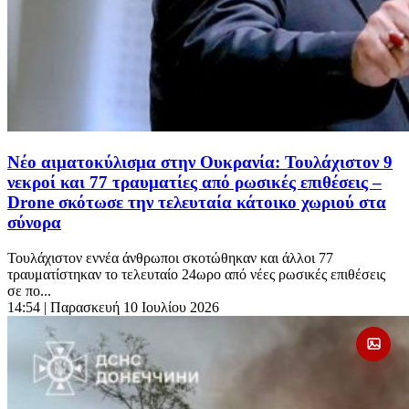
Νέο αιματοκύλισμα στην Ουκρανία: Τουλάχιστον 9
νεκροί και 77 τραυματίες από ρωσικές επιθέσεις –
Drone σκότωσε την τελευταία κάτοικο χωριού στα
σύνορα
Τουλάχιστον εννέα άνθρωποι σκοτώθηκαν και άλλοι 77
τραυματίστηκαν το τελευταίο 24ωρο από νέες ρωσικές επιθέσεις
σε πο...
14:54
| Παρασκευή 10 Ιουλίου 2026