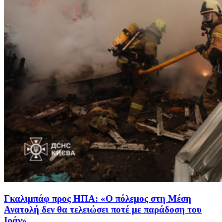
Γκαλιμπάφ προς ΗΠΑ: «Ο πόλεμος στη Μέση
Ανατολή δεν θα τελειώσει ποτέ με παράδοση του
Ιράν»