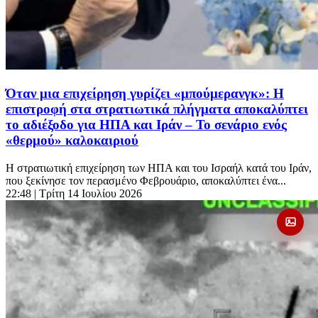
Όταν μια επιχείρηση γυρίζει «μπούμερανγκ»: Η
επιστροφή στα στρατιωτικά πλήγματα αποκαλύπτει
το αδιέξοδο για ΗΠΑ και Ιράν – Το σενάριο ενός
«θερμού» καλοκαιριού
Η στρατιωτική επιχείρηση των ΗΠΑ και του Ισραήλ κατά του Ιράν,
που ξεκίνησε τον περασμένο Φεβρουάριο, αποκαλύπτει ένα...
22:48
| Τρίτη 14 Ιουλίου 2026