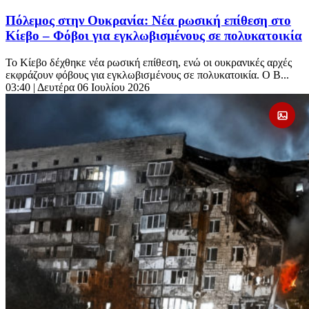
Πόλεμος στην Ουκρανία: Νέα ρωσική επίθεση στο
Κίεβο – Φόβοι για εγκλωβισμένους σε πολυκατοικία
Το Κίεβο δέχθηκε νέα ρωσική επίθεση, ενώ οι ουκρανικές αρχές
εκφράζουν φόβους για εγκλωβισμένους σε πολυκατοικία. Ο Β...
03:40
| Δευτέρα 06 Ιουλίου 2026