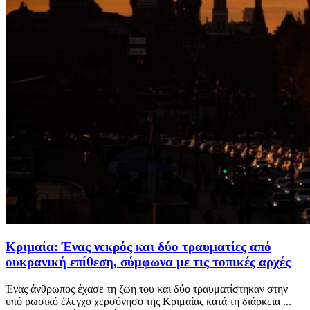
Κριμαία: Ένας νεκρός και δύο τραυματίες από
ουκρανική επίθεση, σύμφωνα με τις τοπικές αρχές
Ένας άνθρωπος έχασε τη ζωή του και δύο τραυματίστηκαν στην
υπό ρωσικό έλεγχο χερσόνησο της Κριμαίας κατά τη διάρκεια ...