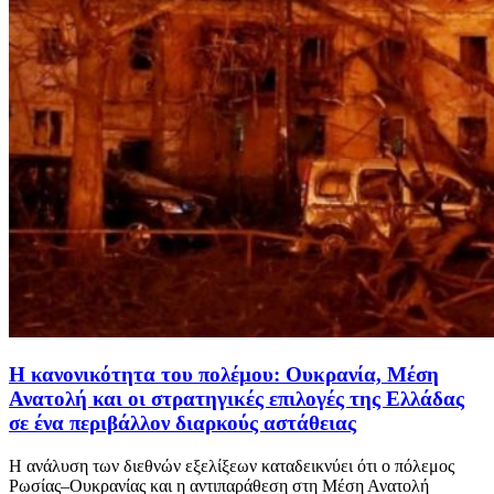
Η κανονικότητα του πολέμου: Ουκρανία, Μέση
Ανατολή και οι στρατηγικές επιλογές της Ελλάδας
σε ένα περιβάλλον διαρκούς αστάθειας
Η ανάλυση των διεθνών εξελίξεων καταδεικνύει ότι ο πόλεμος
Ρωσίας–Ουκρανίας και η αντιπαράθεση στη Μέση Ανατολή