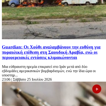
Guardian: Οι Χούθι αναλαμβάνουν την ευθύνη για
πυραυλική επίθεση στη Σαουδική Αραβία, ενώ οι
περιφερειακές εντάσεις κλιμακώνονται
Μια εύθραυστη ηρεμία επικρατεί στο Ιράν μετά από δύο
εβδομάδες αμερικανικών βομβαρδισμών, ενώ την ίδια ώρα οι
υποστηρ...
23:06
| Σάββατο 25 Ιουλίου 2026