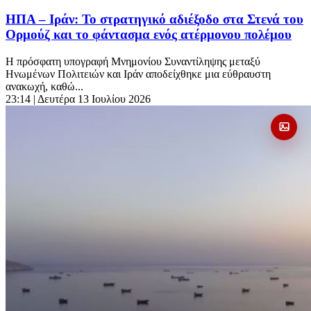
ΗΠΑ – Ιράν: Το στρατηγικό αδιέξοδο στα Στενά του
Ορμούζ και το φάντασμα ενός ατέρμονου πολέμου
Η πρόσφατη υπογραφή Μνημονίου Συναντίληψης μεταξύ
Ηνωμένων Πολιτειών και Ιράν αποδείχθηκε μια εύθραυστη
ανακωχή, καθώ...
23:14
| Δευτέρα 13 Ιουλίου 2026