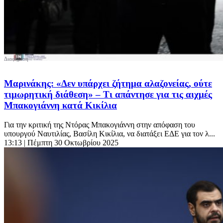
Μαρινάκης: «Δεν υπάρχει ζήτημα αλαζονείας, ούτε
τιμωρητική διάθεση» – Τι απάντησε για τις αιχμές
Μπακογιάννη κατά Κικίλια
Για την κριτική της Ντόρας Μπακογιάννη στην απόφαση του
υπουργού Ναυτιλίας, Βασίλη Κικίλια, να διατάξει ΕΔΕ για τον λ...
13:13
| Πέμπτη 30 Οκτωβρίου 2025