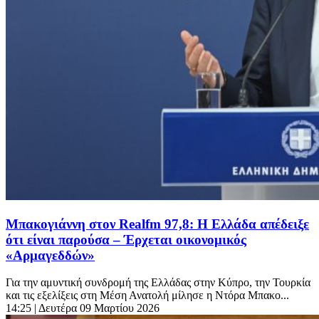
Μπακογιάννη στον Realfm 97,8: Η Ελλάδα απέδειξε
ότι είναι παρούσα – Έρχεται οικονομικός
«Αρμαγεδδών»
Για την αμυντική συνδρομή της Ελλάδας στην Κύπρο, την Τουρκία
και τις εξελίξεις στη Μέση Ανατολή μίλησε η Ντόρα Μπακο...
14:25
| Δευτέρα 09 Μαρτίου 2026