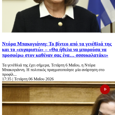
Ντόρα Μπακογιάννη: Το βίντεο από τα γενέθλιά της
και το «ευχαριστώ» – «Θα ήθελα να μπορούσα να
προσφέρω στον καθέναν σας ένα… σσσοκολατάκι»
Τα γενέθλιά της έχει σήμερα, Τετάρτη 6 Μαΐου, η Ντόρα
Μπακογιάννη. Η πολιτικός πραγματοποίησε μία ανάρτηση στο
προφίλ...
17:35
| Τετάρτη 06 Μαΐου 2026