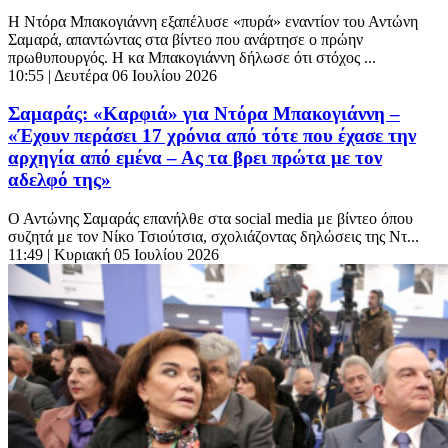
Η Ντόρα Μπακογιάννη εξαπέλυσε «πυρά» εναντίον του Αντώνη
Σαμαρά, απαντώντας στα βίντεο που ανάρτησε ο πρώην
πρωθυπουργός. Η κα Μπακογιάννη δήλωσε ότι στόχος ...
10:55
| Δευτέρα 06 Ιουλίου 2026
Σαμαράς: «Καρφιά» για Ντόρα Μπακογιάννη –
«Έχουν περάσει 17 χρόνια από τότε που έχασε την
αρχηγία από εμένα – Ας τα βρει πρώτα με τον
αδελφό της»
Ο Αντώνης Σαμαράς επανήλθε στα social media με βίντεο όπου
συζητά με τον Νίκο Τσιούτσια, σχολιάζοντας δηλώσεις της Ντ...
11:49
| Κυριακή 05 Ιουλίου 2026