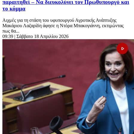
παραιτηθεί – Να διευκολύνει τον Πρωθυπουργό και
το κόμμα
Αιχμές για τη στάση του υφυπουργού Αγροτικής Ανάπτυξης
Μακάριου Λαζαρίδη άφησε η Ντόρα Μπακογιάννη, εκτιμώντας
πως θα...
09:39
| Σάββατο 18 Απριλίου 2026