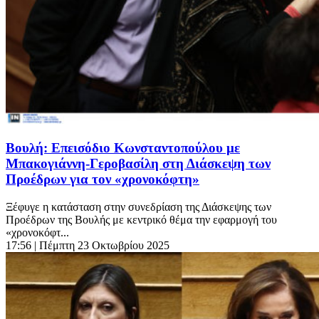
Βουλή: Επεισόδιο Κωνσταντοπούλου με
Μπακογιάννη-Γεροβασίλη στη Διάσκεψη των
Προέδρων για τον «χρονοκόφτη»
Ξέφυγε η κατάσταση στην συνεδρίαση της Διάσκεψης των
Προέδρων της Βουλής με κεντρικό θέμα την εφαρμογή του
«χρονοκόφτ...
17:56
| Πέμπτη 23 Οκτωβρίου 2025