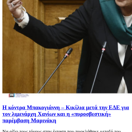
Η κόντρα Μπακογιάννη – Κικίλια μετά την ΕΔΕ για
τον λιμενάρχη Χανίων και η «πυροσβεστική»
παρέμβαση Μαρινάκη
Να ρίξει τους τόνους στην ένταση που προκλήθηκε μεταξύ του