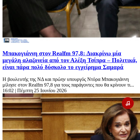
Μπακογιάννη στον Realfm 97,8: Διακρίνω μία
μεγάλη αλαζονεία από τον Αλέξη Τσίπρα – Πολιτικά,
είναι πάρα πολύ δύσκολο το εγχείρημα Σαμαρά
Η βουλευτής της ΝΔ και πρώην υπουργός Ντόρα Μπακογιάννη
μίλησε στον Realfm 97,8 για τους παράγοντες που θα κρίνουν τι...
16:02
| Πέμπτη 25 Ιουνίου 2026