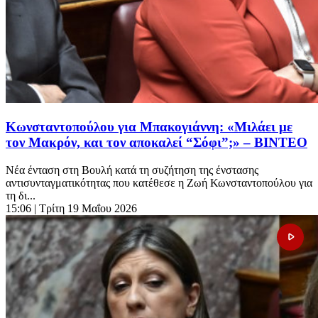
Κωνσταντοπούλου για Μπακογιάννη: «Μιλάει με
τον Μακρόν, και τον αποκαλεί “Σόφι”;» – ΒΙΝΤΕΟ
Νέα ένταση στη Βουλή κατά τη συζήτηση της ένστασης
αντισυνταγματικότητας που κατέθεσε η Ζωή Κωνσταντοπούλου για
τη δι...
15:06
| Τρίτη 19 Μαΐου 2026