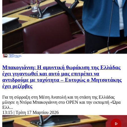
Μπακογιάννη: Η αμυντική θωράκιση της Ελλάδας
έχει γιγαντωθεί και αυτό μας επιτρέπει να
αντιδρούμε με ταχύτητα – Ευτυχώς ο Μητσοτάκης
έχει ρεζέρβες
Για τη σύρραξη στη Μέση Ανατολή και τη στάση της Ελλάδας
μίλησε η Ντόρα Μπακογιάννη στο OPEN και την εκπομπή «Ώρα
Ελλ...
13:15
| Τρίτη 17 Μαρτίου 2026