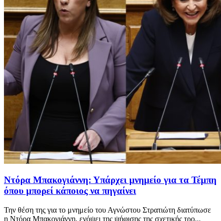
Ντόρα Μπακογιάννη: Υπάρχει μνημείο για τα Τέμπη
όπου μπορεί κάποιος να πηγαίνει
Την θέση της για το μνημείο του Αγνώστου Στρατιώτη διατύπωσε
η Ντόρα Μπακογιάννη, ενόψει της ψήφισης της σχετικής τρο...