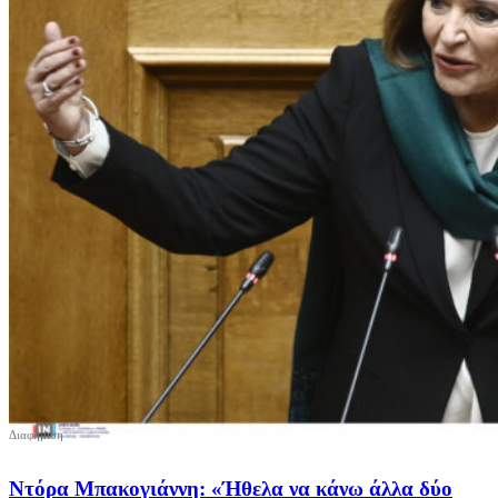
Ντόρα Μπακογιάννη: «Ήθελα να κάνω άλλα δύο