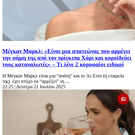
Μέγκαν Μαρκλ: «Είναι μια απατεώνας που αρμέγει
την φήμη της από τον πρίγκιπα Χάρι και κοροϊδεύει
τους καταναλωτές» – Τι λένε 2 κορυφαίοι ειδικοί
Η Μέγκαν Μαρκλ είναι μια “απάτη” και το As Ever (η εταιρεία
της) έχει στόχο να “αρμέξει” τη ...
22:25
| Δευτέρα 21 Ιουλίου 2025