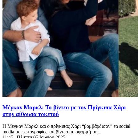
Μέγκαν Μαρκλ: Το βίντεο με τον Πρίγκιπα Χάρι
στην αίθουσα τοκετού
Η Μέγκαν Μαρκλ και ο πρίγκιπας Χάρι “βομβάρδισαν” τα social
media με φωτογραφίες και βίντεο με αφορμή τα ...
11:45
| Πέμπτη 05 Ιουνίου 2025