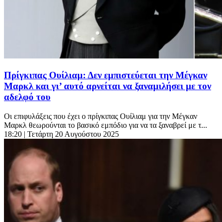
Πρίγκιπας Ουίλιαμ: Δεν εμπιστεύεται την Μέγκαν
Μαρκλ και γι’ αυτό αρνείται να ξαναμιλήσει με τον
αδελφό του
Οι επιφυλάξεις που έχει ο πρίγκιπας Ουίλιαμ για την Μέγκαν
Μαρκλ θεωρούνται το βασικό εμπόδιο για να τα ξαναβρεί με τ...
18:20
| Τετάρτη 20 Αυγούστου 2025