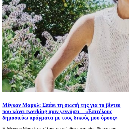
Μέγκαν Μαρκλ: Σπάει τη σιωπή της για το βίντεο
που κάνει twerking πριν γεννήσει – «Επιτέλους
δημοσιεύω πράγματα με τους δικούς μου όρους»
Η Μέγκαν Μαρκλ επιτέλους αναφέρθηκε στο viral βίντεο που