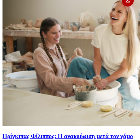
Πρίγκιπας Φίλιππος: Η ανακούφιση μετά τον γάμο