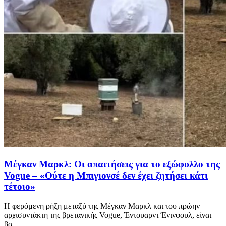
Μέγκαν Μαρκλ: Οι απαιτήσεις για το εξώφυλλο της
Vogue – «Ούτε η Μπιγιονσέ δεν έχει ζητήσει κάτι
τέτοιο»
Η φερόμενη ρήξη μεταξύ της Μέγκαν Μαρκλ και του πρώην
αρχισυντάκτη της βρετανικής Vogue, Έντουαρντ Ένινφουλ, είναι
βα...