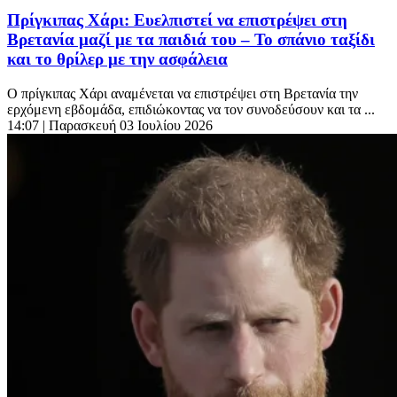
Πρίγκιπας Χάρι: Ευελπιστεί να επιστρέψει στη
Βρετανία μαζί με τα παιδιά του – Το σπάνιο ταξίδι
και το θρίλερ με την ασφάλεια
Ο πρίγκιπας Χάρι αναμένεται να επιστρέψει στη Βρετανία την
ερχόμενη εβδομάδα, επιδιώκοντας να τον συνοδεύσουν και τα ...
14:07
| Παρασκευή 03 Ιουλίου 2026