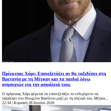
Πρίγκιπας Χάρι: Επανεξετάζει αν θα ταξιδέψει στη
Βρετανία με τη Μέγκαν και τα παιδιά λόγω
ανησυχιών για την ασφάλειά τους
Ο πρίγκιπας Χάρι φέρεται να επανεξετάζει το ενδεχόμενο να
ταξιδέψει στο Ηνωμένο Βασίλειο μαζί με τη σύζυγό του, Μέγκα...
22:34
| Κυριακή 28 Ιουνίου 2026