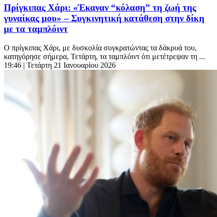
Πρίγκιπας Χάρι: «Έκαναν “κόλαση” τη ζωή της
γυναίκας μου» – Συγκινητική κατάθεση στην δίκη
με τα ταμπλόιντ
Ο πρίγκιπας Χάρι, με δυσκολία συγκρατώντας τα δάκρυά του,
κατηγόρησε σήμερα, Τετάρτη, τα ταμπλόιντ ότι μετέτρεψαν τη ...
19:46
| Τετάρτη 21 Ιανουαρίου 2026