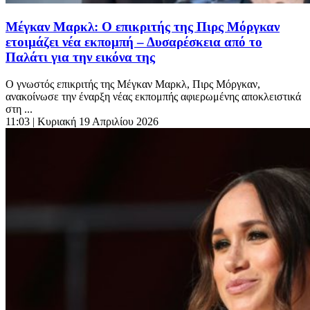
Μέγκαν Μαρκλ: Ο επικριτής της Πιρς Μόργκαν
ετοιμάζει νέα εκπομπή – Δυσαρέσκεια από το
Παλάτι για την εικόνα της
Ο γνωστός επικριτής της Μέγκαν Μαρκλ, Πιρς Μόργκαν,
ανακοίνωσε την έναρξη νέας εκπομπής αφιερωμένης αποκλειστικά
στη ...
11:03
| Κυριακή 19 Απριλίου 2026