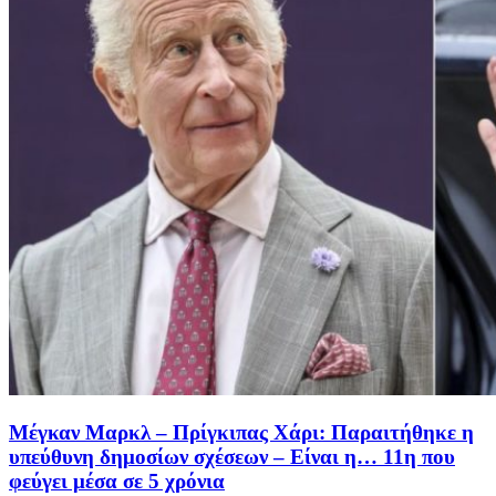
Μέγκαν Μαρκλ – Πρίγκιπας Χάρι: Παραιτήθηκε η
υπεύθυνη δημοσίων σχέσεων – Είναι η… 11η που
φεύγει μέσα σε 5 χρόνια