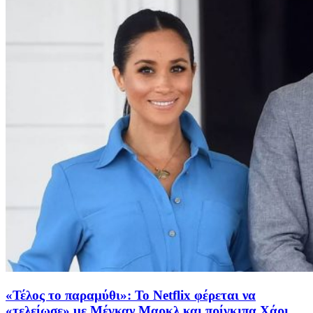
«Τέλος το παραμύθι»: Το Netflix φέρεται να
«τελείωσε» με Μέγκαν Μαρκλ και πρίγκιπα Χάρι