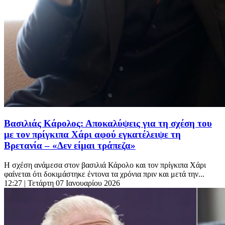
Βασιλιάς Κάρολος: Αποκαλύψεις για τη σχέση του
με τον πρίγκιπα Χάρι αφού εγκατέλειψε τη
Βρετανία – «Δεν είμαι τράπεζα»
Η σχέση ανάμεσα στον βασιλιά Κάρολο και τον πρίγκιπα Χάρι
φαίνεται ότι δοκιμάστηκε έντονα τα χρόνια πριν και μετά την...
12:27
| Τετάρτη 07 Ιανουαρίου 2026