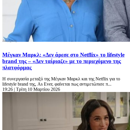
Μέγκαν Μαρκλ: «Δεν άρεσε στο Netflix» το lifestyle
brand της – «Δεν ταίριαζε» με το περιεχόμενο της
πλατφόρμας
Η συνεργασία μεταξύ της Μέγκαν Μαρκλ και της Netflix για το
lifestyle brand της, As Ever, φαίνεται πως αντιμετώπισε π...
19:26
| Τρίτη 10 Μαρτίου 2026