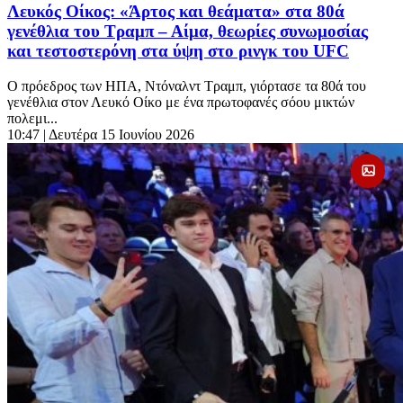
Λευκός Οίκος: «Άρτος και θεάματα» στα 80ά
γενέθλια του Τραμπ – Αίμα, θεωρίες συνωμοσίας
και τεστοστερόνη στα ύψη στο ρινγκ του UFC
Ο πρόεδρος των ΗΠΑ, Ντόναλντ Τραμπ, γιόρτασε τα 80ά του
γενέθλια στον Λευκό Οίκο με ένα πρωτοφανές σόου μικτών
πολεμι...
10:47
| Δευτέρα 15 Ιουνίου 2026