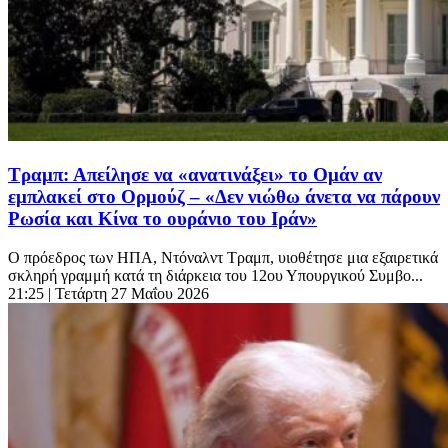
Τραμπ: Απείλησε να «ανατινάξει» το Ομάν αν
εμπλακεί στο Ορμούζ – «Δεν νιώθω άνετα να πάρουν
Ρωσία και Κίνα το ουράνιο του Ιράν»
Ο πρόεδρος των ΗΠΑ, Ντόναλντ Τραμπ, υιοθέτησε μια εξαιρετικά
σκληρή γραμμή κατά τη διάρκεια του 12ου Υπουργικού Συμβο...
21:25
| Τετάρτη 27 Μαΐου 2026