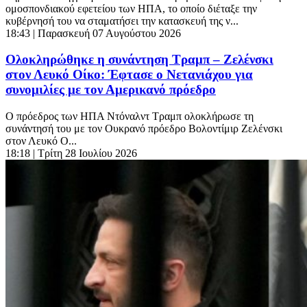
ομοσπονδιακού εφετείου των ΗΠΑ, το οποίο διέταξε την
κυβέρνησή του να σταματήσει την κατασκευή της ν...
18:43
| Παρασκευή 07 Αυγούστου 2026
Ολοκληρώθηκε η συνάντηση Τραμπ – Ζελένσκι
στον Λευκό Οίκο: Έφτασε ο Νετανιάχου για
συνομιλίες με τον Αμερικανό πρόεδρο
Ο πρόεδρος των ΗΠΑ Ντόναλντ Τραμπ ολοκλήρωσε τη
συνάντησή του με τον Ουκρανό πρόεδρο Βολοντίμιρ Ζελένσκι
στον Λευκό Ο...
18:18
| Τρίτη 28 Ιουλίου 2026