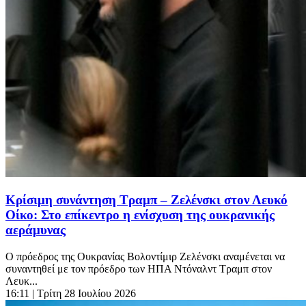
Κρίσιμη συνάντηση Τραμπ – Ζελένσκι στον Λευκό
Οίκο: Στο επίκεντρο η ενίσχυση της ουκρανικής
αεράμυνας
Ο πρόεδρος της Ουκρανίας Βολοντίμιρ Ζελένσκι αναμένεται να
συναντηθεί με τον πρόεδρο των ΗΠΑ Ντόναλντ Τραμπ στον
Λευκ...
16:11
| Τρίτη 28 Ιουλίου 2026