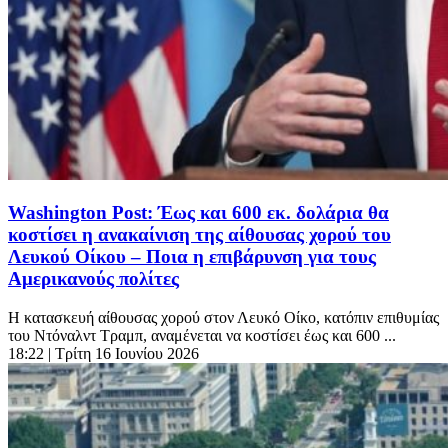
Washington Post: Έως και 600 εκ. δολάρια θα
κοστίσει η ανακαίνιση της αίθουσας χορού του
Λευκού Οίκου – Ποια η επιβάρυνση για τους
Αμερικανούς πολίτες
Η κατασκευή αίθουσας χορού στον Λευκό Οίκο, κατόπιν επιθυμίας
του Ντόναλντ Τραμπ, αναμένεται να κοστίσει έως και 600 ...
18:22
| Τρίτη 16 Ιουνίου 2026