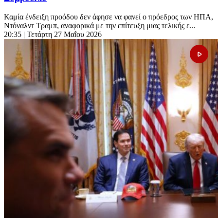
Καμία ένδειξη προόδου δεν άφησε να φανεί ο πρόεδρος των ΗΠΑ,
Ντόναλντ Τραμπ, αναφορικά με την επίτευξη μιας τελικής ε...
20:35
| Τετάρτη 27 Μαΐου 2026