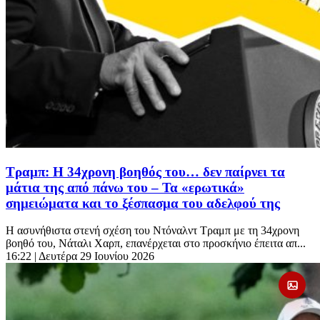
Τραμπ: Η 34χρονη βοηθός του… δεν παίρνει τα
μάτια της από πάνω του – Τα «ερωτικά»
σημειώματα και το ξέσπασμα του αδελφού της
Η ασυνήθιστα στενή σχέση του Ντόναλντ Τραμπ με τη 34χρονη
βοηθό του, Νάταλι Χαρπ, επανέρχεται στο προσκήνιο έπειτα απ...
16:22
| Δευτέρα 29 Ιουνίου 2026