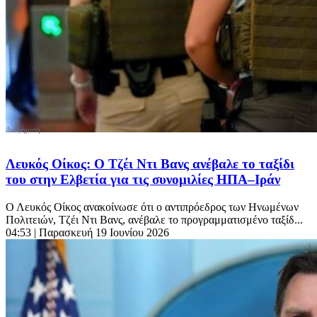
Λευκός Οίκος: Ο Τζέι Ντι Βανς ανέβαλε το ταξίδι
του στην Ελβετία για τις συνομιλίες ΗΠΑ–Ιράν
Ο Λευκός Οίκος ανακοίνωσε ότι ο αντιπρόεδρος των Ηνωμένων
Πολιτειών, Τζέι Ντι Βανς, ανέβαλε το προγραμματισμένο ταξίδ...
04:53
| Παρασκευή 19 Ιουνίου 2026