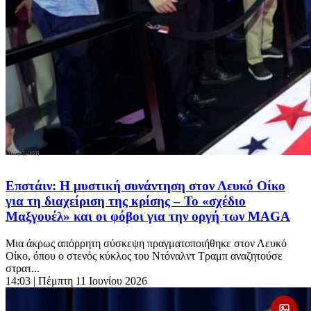
Επστάιν: Η μυστική συνάντηση στον Λευκό Οίκο
για τη διαχείριση της κρίσης – Το «σχέδιο
Μαξγουέλ» και οι φόβοι για την οργή των MAGA
Μια άκρως απόρρητη σύσκεψη πραγματοποιήθηκε στον Λευκό
Οίκο, όπου ο στενός κύκλος του Ντόναλντ Τραμπ αναζητούσε
στρατ...
14:03
| Πέμπτη 11 Ιουνίου 2026