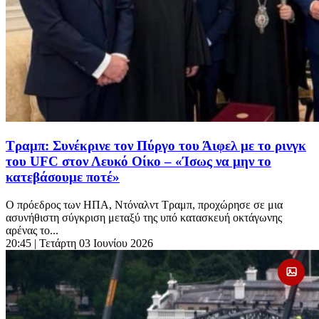
Τραμπ: Συνέκρινε τον Πύργο του Άιφελ με το ρινγκ
του UFC στον Λευκό Οίκο – «Ίσως να μην το
κατεβάσουμε ποτέ»
Ο πρόεδρος των ΗΠΑ, Ντόναλντ Τραμπ, προχώρησε σε μια
ασυνήθιστη σύγκριση μεταξύ της υπό κατασκευή οκτάγωνης
αρένας το...
20:45
| Τετάρτη 03 Ιουνίου 2026