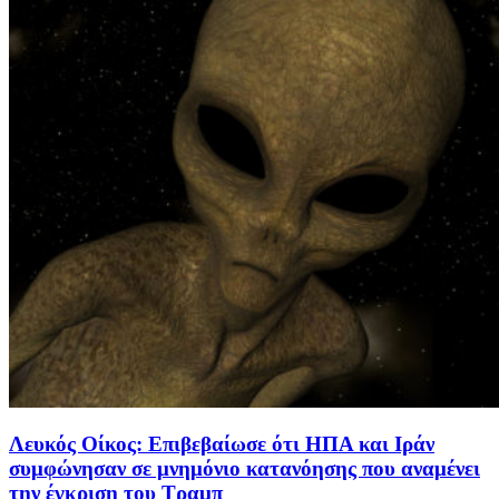
Λευκός Οίκος: Επιβεβαίωσε ότι ΗΠΑ και Ιράν
συμφώνησαν σε μνημόνιο κατανόησης που αναμένει
την έγκριση του Τραμπ