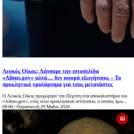
Λευκός Οίκος: Λάνσαρε την ιστοσελίδα
«Aliens.gov» αλλά… δεν αφορά εξωγήινους – Το
προκλητικό τρολάρισμα για τους μετανάστες
Ο Λευκός Οίκος προχώρησε την Πέμπτη στα αποκαλυπτήρια του
«Aliens.gov», ενός νέου προκλητικού ιστότοπου, ο οποίος όμω...
09:06
| Παρασκευή 29 Μαΐου 2026