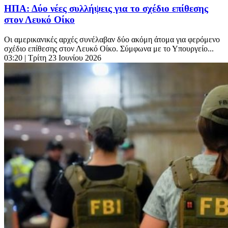
ΗΠΑ: Δύο νέες συλλήψεις για το σχέδιο επίθεσης
στον Λευκό Οίκο
Οι αμερικανικές αρχές συνέλαβαν δύο ακόμη άτομα για φερόμενο
σχέδιο επίθεσης στον Λευκό Οίκο. Σύμφωνα με το Υπουργείο...
03:20
| Τρίτη 23 Ιουνίου 2026