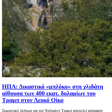
ΗΠΑ: Δικαστικό «μπλόκο» στη χλιδάτη
αίθουσα των 400 εκατ. δολαρίων του
Τραμπ στον Λευκό Οίκο
Σημαντικό πλήγμα για τον Ντόναλντ Τραμπ αποτελεί απόφαση