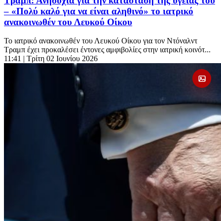
Τραμπ: Ανησυχία για την κατάσταση της υγείας του
– «Πολύ καλό για να είναι αληθινό» το ιατρικό
ανακοινωθέν του Λευκού Οίκου
Το ιατρικό ανακοινωθέν του Λευκού Οίκου για τον Ντόναλντ
Τραμπ έχει προκαλέσει έντονες αμφιβολίες στην ιατρική κοινότ...
11:41
| Τρίτη 02 Ιουνίου 2026