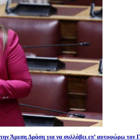
ην Άμεση Δράση για να συλλάβει επ’ αυτοφώρω τον Γ