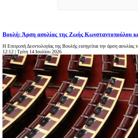
Βουλή: Άρση ασυλίας της Ζωής Κωνσταντοπούλου και
Η Επιτροπή Δεοντολογίας της Βουλής εισηγείται την άρση ασυλίας
12:12
| Τρίτη 14 Ιουλίου 2026