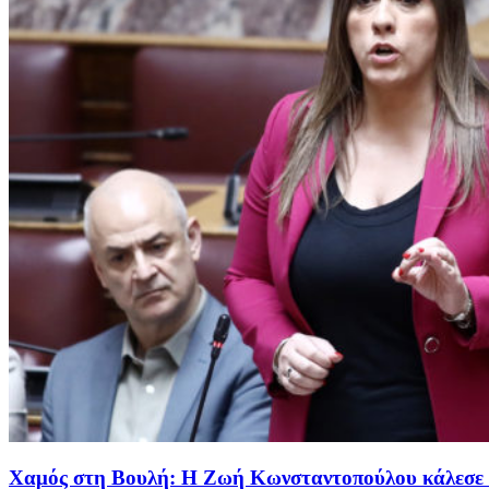
Χαμός στη Βουλή: Η Ζωή Κωνσταντοπούλου κάλεσε τ