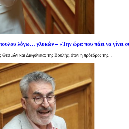
ουλου λόγω… γλυκών – «Την ώρα που πάει να γίνει σ
 Θεσμών και Διαφάνειας της Βουλής, όταν η πρόεδρος της...