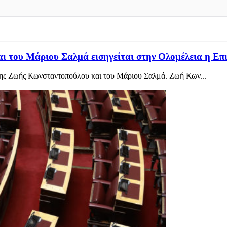
 του Μάριου Σαλμά εισηγείται στην Ολομέλεια η Επ
 της Ζωής Κωνσταντοπούλου και του Μάριου Σαλμά. Ζωή Κων...