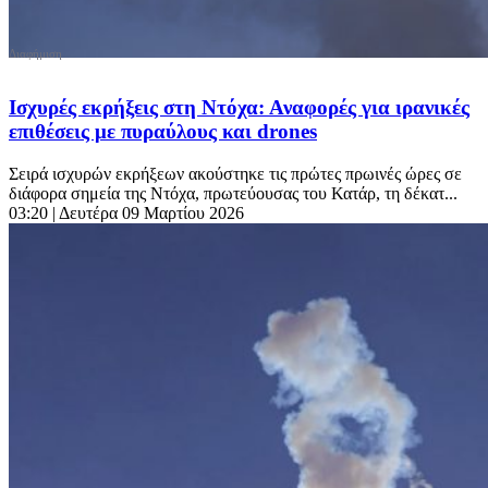
Ισχυρές εκρήξεις στη Ντόχα: Αναφορές για ιρανικές
επιθέσεις με πυραύλους και drones
Σειρά ισχυρών εκρήξεων ακούστηκε τις πρώτες πρωινές ώρες σε
διάφορα σημεία της Ντόχα, πρωτεύουσας του Κατάρ, τη δέκατ...
03:20
| Δευτέρα 09 Μαρτίου 2026