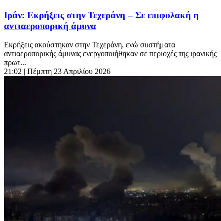
Ιράν: Εκρήξεις στην Τεχεράνη – Σε επιφυλακή η
αντιαεροπορική άμυνα
Εκρήξεις ακούστηκαν στην Τεχεράνη, ενώ συστήματα
αντιαεροπορικής άμυνας ενεργοποιήθηκαν σε περιοχές της ιρανικής
πρωτ...
21:02
| Πέμπτη 23 Απριλίου 2026