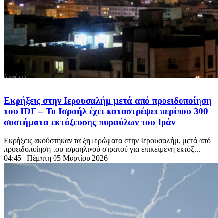
Εκρήξεις στην Ιερουσαλήμ μετά από προειδοποίηση
του IDF – Το Ισραήλ έχει καταστρέψει περίπου 300
συστήματα εκτόξευσης πυραύλων του Ιράν
Εκρήξεις ακούστηκαν τα ξημερώματα στην Ιερουσαλήμ, μετά από
προειδοποίηση του ισραηλινού στρατού για επικείμενη εκτόξ...
04:45
| Πέμπτη 05 Μαρτίου 2026