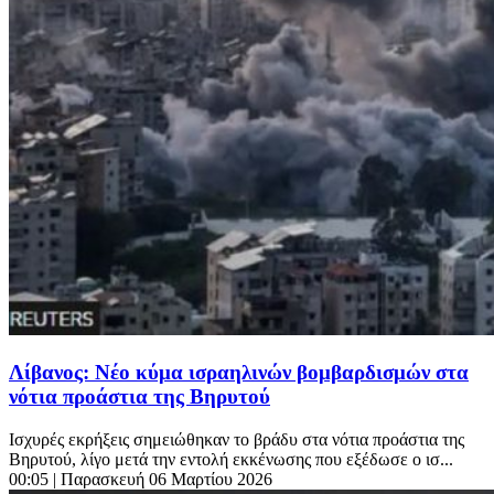
Λίβανος: Νέο κύμα ισραηλινών βομβαρδισμών στα
νότια προάστια της Βηρυτού
Ισχυρές εκρήξεις σημειώθηκαν το βράδυ στα νότια προάστια της
Βηρυτού, λίγο μετά την εντολή εκκένωσης που εξέδωσε ο ισ...
00:05
| Παρασκευή 06 Μαρτίου 2026