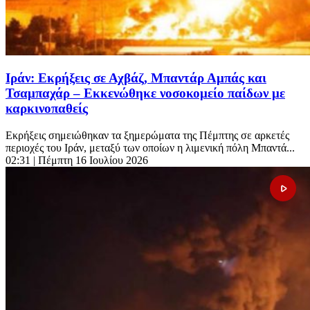
Ιράν: Εκρήξεις σε Αχβάζ, Μπαντάρ Αμπάς και
Τσαμπαχάρ – Εκκενώθηκε νοσοκομείο παίδων με
καρκινοπαθείς
Εκρήξεις σημειώθηκαν τα ξημερώματα της Πέμπτης σε αρκετές
περιοχές του Ιράν, μεταξύ των οποίων η λιμενική πόλη Μπαντά...
02:31
| Πέμπτη 16 Ιουλίου 2026