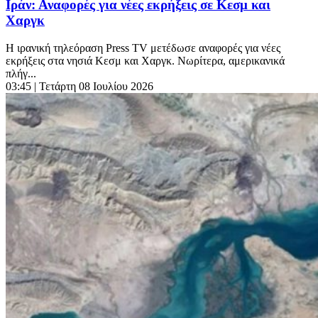
Ιράν: Αναφορές για νέες εκρήξεις σε Κεσμ και
Χαργκ
Η ιρανική τηλεόραση Press TV μετέδωσε αναφορές για νέες
εκρήξεις στα νησιά Κεσμ και Χαργκ. Νωρίτερα, αμερικανικά
πλήγ...
03:45
| Τετάρτη 08 Ιουλίου 2026