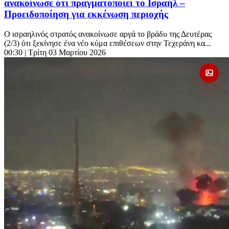
ανακοίνωσε ότι πραγματοποιεί το Ισραήλ –
Προειδοποίηση για εκκένωση περιοχής
Ο ισραηλινός στρατός ανακοίνωσε αργά το βράδυ της Δευτέρας
(2/3) ότι ξεκίνησε ένα νέο κύμα επιθέσεων στην Τεχεράνη κα...
00:30
| Τρίτη 03 Μαρτίου 2026