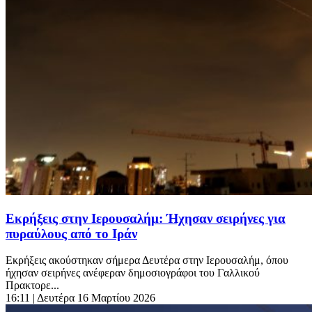
Εκρήξεις στην Ιερουσαλήμ: Ήχησαν σειρήνες για
πυραύλους από το Ιράν
Εκρήξεις ακούστηκαν σήμερα Δευτέρα στην Ιερουσαλήμ, όπου
ήχησαν σειρήνες ανέφεραν δημοσιογράφοι του Γαλλικού
Πρακτορε...
16:11
| Δευτέρα 16 Μαρτίου 2026