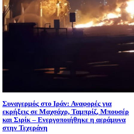
Συναγερμός στο Ιράν: Αναφορές για
εκρήξεις σε Μαχσάχρ, Ταμπρίζ, Μπουσέρ
και Σιρίκ – Ενεργοποιήθηκε η αεράμυνα
στην Τεχεράνη