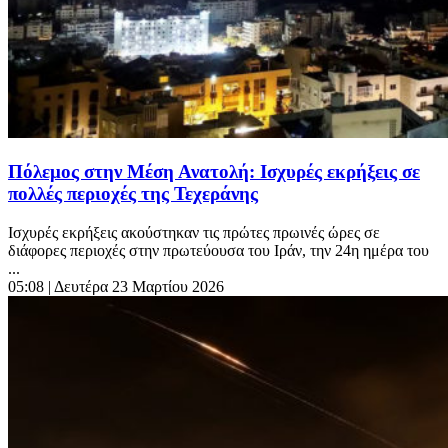
Πόλεμος στην Μέση Ανατολή: Ισχυρές εκρήξεις σε
πολλές περιοχές της Τεχεράνης
Ισχυρές εκρήξεις ακούστηκαν τις πρώτες πρωινές ώρες σε
διάφορες περιοχές στην πρωτεύουσα του Ιράν, την 24η ημέρα του
...
05:08
| Δευτέρα 23 Μαρτίου 2026