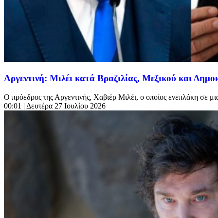
Αργεντινή: Μιλέι κατά Βραζιλίας, Μεξικού και Δημ
Ο πρόεδρος της Αργεντινής, Χαβιέρ Μιλέι, ο οποίος ενεπλάκη σε μι
00:01
| Δευτέρα 27 Ιουλίου 2026