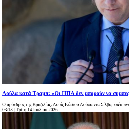
Λούλα κατά Τραμπ: «Οι ΗΠΑ δεν μπορούν να συμπερ
Ο πρόεδρος της Βραζιλίας, Λουίς Ινάσιου Λούλα ντα Σίλβα, επέκρινε 
03:18
| Τρίτη 14 Ιουλίου 2026