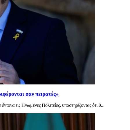
ιφέρονται σαν πειρατές»
έντονα τις Ηνωμένες Πολιτείες, υποστηρίζοντας ότι θ...