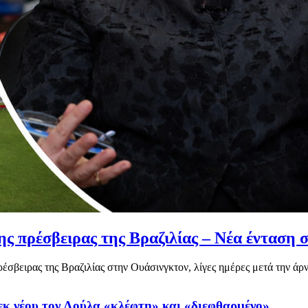
 πρέσβειρας της Βραζιλίας – Νέα ένταση στ
σβειρας της Βραζιλίας στην Ουάσινγκτον, λίγες ημέρες μετά την άρν
εκ νέου τον Λούλα «κλέφτη» και «διεφθαρμένο»