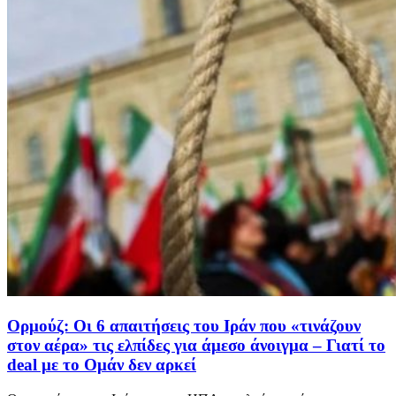
Ορμούζ: Οι 6 απαιτήσεις του Ιράν που «τινάζουν
στον αέρα» τις ελπίδες για άμεσο άνοιγμα – Γιατί το
deal με το Ομάν δεν αρκεί