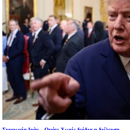
Συμφωνία Ιράν – Ομάν: Χωρίς διόδια η διέλευση