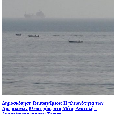
Δημοσκόπηση Reuters/Ipsos: Η πλειονότητα των
Αμερικανών βλέπει χάος στη Μέση Ανατολή –