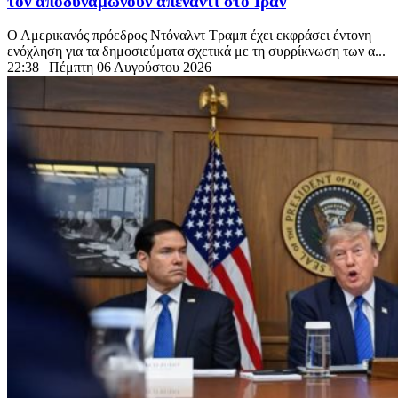
τον αποδυναμώνουν απέναντι στο Ιράν
Ο Αμερικανός πρόεδρος Ντόναλντ Τραμπ έχει εκφράσει έντονη
ενόχληση για τα δημοσιεύματα σχετικά με τη συρρίκνωση των α...
22:38
| Πέμπτη 06 Αυγούστου 2026