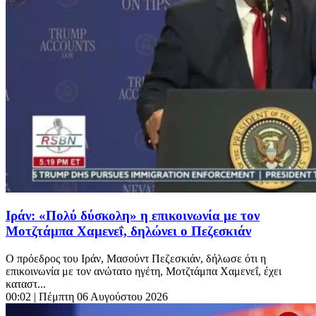
Ιράν: «Πολύ δύσκολη» η επικοινωνία με τον
Μοτζτάμπα Χαμενεΐ, δηλώνει ο Πεζεσκιάν
Ο πρόεδρος του Ιράν, Μασούντ Πεζεσκιάν, δήλωσε ότι η
επικοινωνία με τον ανώτατο ηγέτη, Μοτζτάμπα Χαμενεΐ, έχει
καταστ...
00:02
| Πέμπτη 06 Αυγούστου 2026