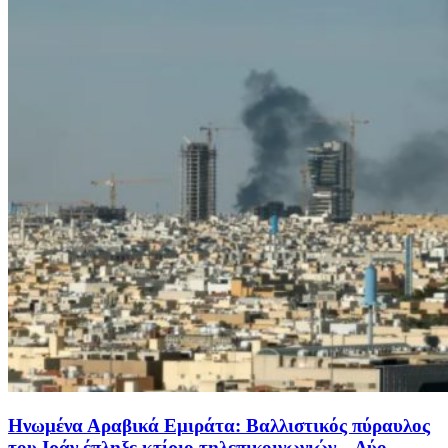
Ηνωμένα Αραβικά Εμιράτα: Βαλλιστικός πύραυλος
του Ιράν έπληξε κτίριο τηλεπικοινωνιών – Δύο