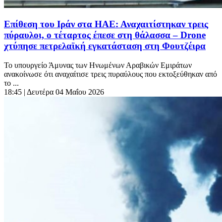
Επίθεση του Ιράν στα ΗΑΕ: Αναχαιτίστηκαν τρεις
πύραυλοι, ο τέταρτος έπεσε στη θάλασσα – Drone
χτύπησε πετρελαϊκή εγκατάσταση στη Φουτζέιρα
Το υπουργείο Άμυνας των Ηνωμένων Αραβικών Εμιράτων
ανακοίνωσε ότι αναχαίτισε τρεις πυραύλους που εκτοξεύθηκαν από
το ...
18:45
| Δευτέρα 04 Μαΐου 2026