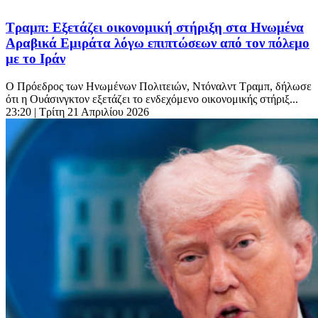
Τραμπ: Εξετάζει οικονομική στήριξη στα Ηνωμένα
Αραβικά Εμιράτα λόγω επιπτώσεων από τον πόλεμο
με το Ιράν
Ο Πρόεδρος των Ηνωμένων Πολιτειών, Ντόναλντ Τραμπ, δήλωσε
ότι η Ουάσινγκτον εξετάζει το ενδεχόμενο οικονομικής στήριξ...
23:20
| Τρίτη 21 Απριλίου 2026