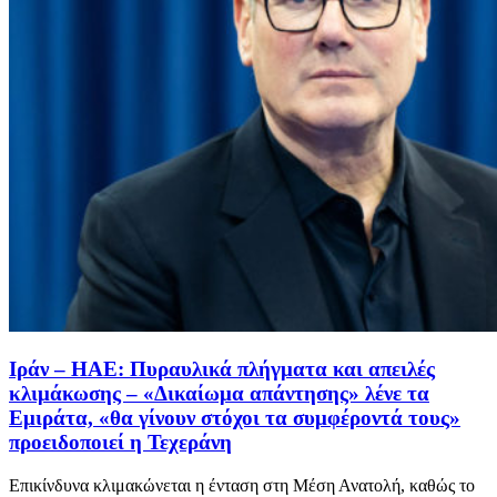
Ιράν – ΗΑΕ: Πυραυλικά πλήγματα και απειλές
κλιμάκωσης – «Δικαίωμα απάντησης» λένε τα
Εμιράτα, «θα γίνουν στόχοι τα συμφέροντά τους»
προειδοποιεί η Τεχεράνη
Επικίνδυνα κλιμακώνεται η ένταση στη Μέση Ανατολή, καθώς το