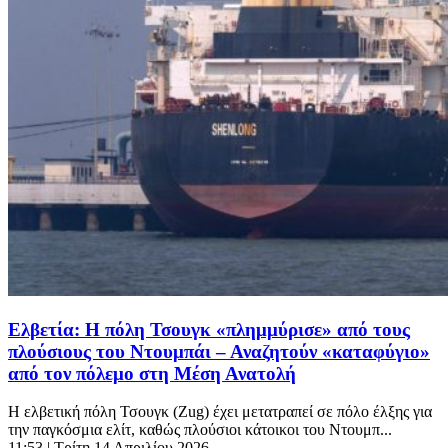
Ελβετία: Η πόλη Τσουγκ «πλημμύρισε» από τους
πλούσιους του Ντουμπάι – Αναζητούν «καταφύγιο»
από τον πόλεμο στη Μέση Ανατολή
Η ελβετική πόλη Τσουγκ (Zug) έχει μετατραπεί σε πόλο έλξης για
την παγκόσμια ελίτ, καθώς πλούσιοι κάτοικοι του Ντουμπ...
11:53
| Τρίτη 14 Απριλίου 2026