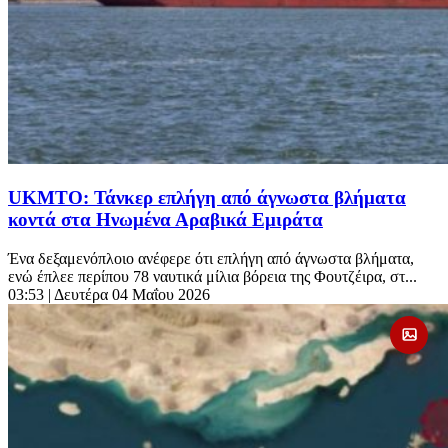
UKMTO: Τάνκερ επλήγη από άγνωστα βλήματα
κοντά στα Ηνωμένα Αραβικά Εμιράτα
Ένα δεξαμενόπλοιο ανέφερε ότι επλήγη από άγνωστα βλήματα,
ενώ έπλεε περίπου 78 ναυτικά μίλια βόρεια της Φουτζέιρα, στ...
03:53
| Δευτέρα 04 Μαΐου 2026