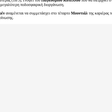
τέρας (18/5), ενόψει του
Παγκοσμίου Κυπέλλου
που θα διεξαχθεί σ
τη μεγαλύτερη ποδοσφαιρική διοργάνωση.
μέν
αναμένεται να συμμετάσχει στο τέταρτο
Μουντιάλ
της καριέρας τ
κοίνωσης.