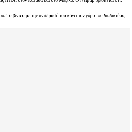
τις ΗΠΑ, στον Καναδά και στο Μεξικό. Ο Νεϊμάρ βρίσκεται στις
ου. Το βίντεο με την αντίδρασή του κάνει τον γύρο του διαδικτύου,