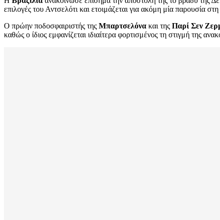
Η
Βραζιλία
ανακοίνωσε επίσημα την αποστολή της το βράδυ της Δευ
επιλογές του Αντσελότι και ετοιμάζεται για ακόμη μία παρουσία σ
Ο πρώην ποδοσφαιριστής της
Μπαρτσελόνα
και της
Παρί Σεν Ζερ
καθώς ο ίδιος εμφανίζεται ιδιαίτερα φορτισμένος τη στιγμή της ανα