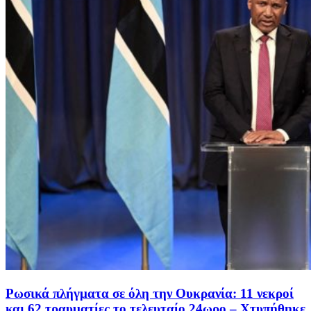
Ρωσικά πλήγματα σε όλη την Ουκρανία: 11 νεκροί
και 62 τραυματίες το τελευταίο 24ωρο – Χτυπήθηκε