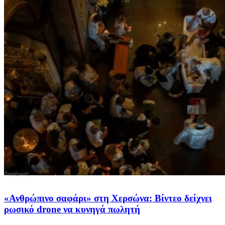
«Ανθρώπινο σαφάρι» στη Χερσώνα: Βίντεο δείχνει
ρωσικό drone να κυνηγά πωλητή