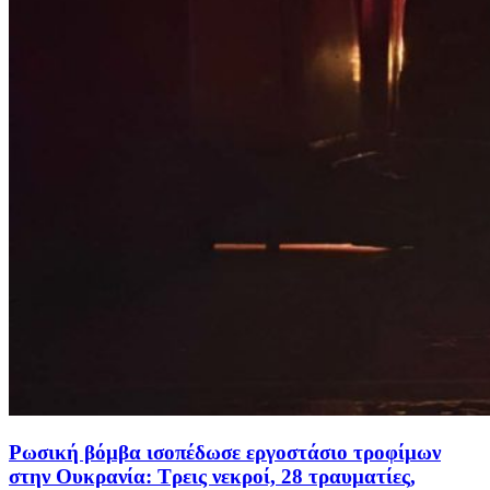
Ρωσική βόμβα ισοπέδωσε εργοστάσιο τροφίμων
στην Ουκρανία: Τρεις νεκροί, 28 τραυματίες,