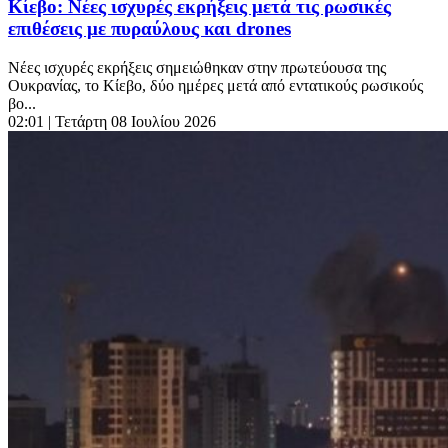
Κίεβο: Νέες ισχυρές εκρήξεις μετά τις ρωσικές
επιθέσεις με πυραύλους και drones
Νέες ισχυρές εκρήξεις σημειώθηκαν στην πρωτεύουσα της
Ουκρανίας, το Κίεβο, δύο ημέρες μετά από εντατικούς ρωσικούς
βο...
02:01
| Τετάρτη 08 Ιουλίου 2026