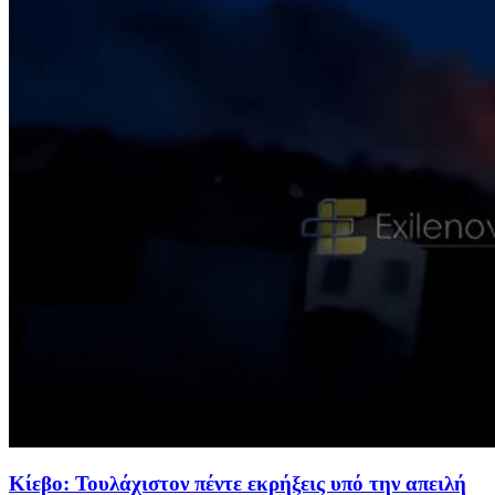
Κίεβο: Τουλάχιστον πέντε εκρήξεις υπό την απειλή