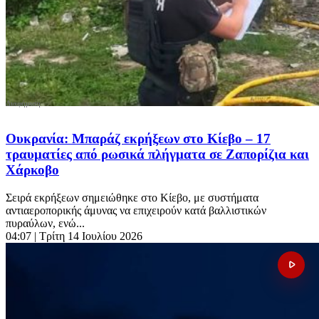
Ουκρανία: Μπαράζ εκρήξεων στο Κίεβο – 17
τραυματίες από ρωσικά πλήγματα σε Ζαπορίζια και
Χάρκοβο
Σειρά εκρήξεων σημειώθηκε στο Κίεβο, με συστήματα
αντιαεροπορικής άμυνας να επιχειρούν κατά βαλλιστικών
πυραύλων, ενώ...
04:07
| Τρίτη 14 Ιουλίου 2026