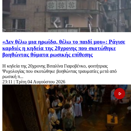
«Δεν θέλω μια ηρωίδα, θέλω το παιδί μου»: Ράγισε
καρδιές η κηδεία της 20χρονης που σκοτώθηκε
βοηθώντας θύματα ρωσικής επίθεσης
Η κηδεία της 20χρονης Βιταλίνα Γιαροβένκο, φοιτήτριας
Ψυχολογίας που σκοτώθηκε βοηθώντας τραυματίες μετά από
ρωσική π...
23:11
| Τρίτη 04 Αυγούστου 2026