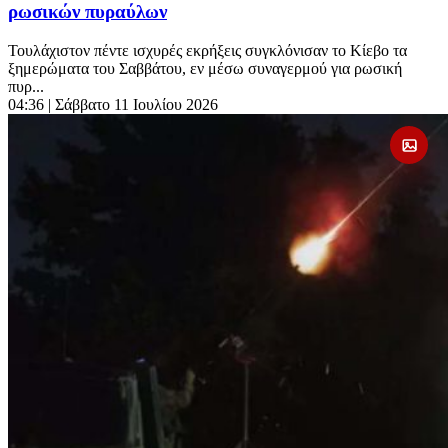
ρωσικών πυραύλων
Τουλάχιστον πέντε ισχυρές εκρήξεις συγκλόνισαν το Κίεβο τα
ξημερώματα του Σαββάτου, εν μέσω συναγερμού για ρωσική
πυρ...
04:36
| Σάββατο 11 Ιουλίου 2026