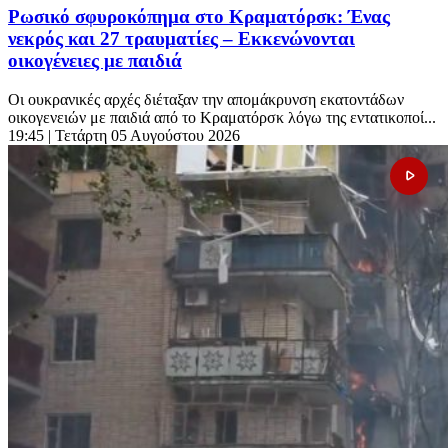
Ρωσικό σφυροκόπημα στο Κραματόρσκ: Ένας
νεκρός και 27 τραυματίες – Εκκενώνονται
οικογένειες με παιδιά
Οι ουκρανικές αρχές διέταξαν την απομάκρυνση εκατοντάδων
οικογενειών με παιδιά από το Κραματόρσκ λόγω της εντατικοποί...
19:45
| Τετάρτη 05 Αυγούστου 2026