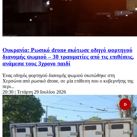
Ουκρανία: Ρωσικό drone σκότωσε οδηγό φορτηγού
διανομής ψωμιού – 30 τραυματίες από τις επιθέσεις,
ανάμεσα τους 3χρονο παιδί
Ένας οδηγός φορτηγού διανομής ψωμιού σκοτώθηκε στη
Χερσώνα από ρωσικό drone, σε μία επίθεση που ο κυβερνήτης της
περι...
20:30
| Τετάρτη 29 Ιουλίου 2026