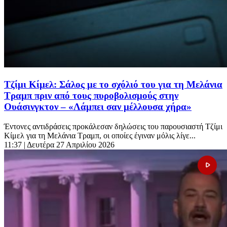
Τζίμι Κίμελ: Σάλος με το σχόλιό του για τη Μελάνια
Τραμπ πριν από τους πυροβολισμούς στην
Ουάσινγκτον – «Λάμπει σαν μέλλουσα χήρα»
Έντονες αντιδράσεις προκάλεσαν δηλώσεις του παρουσιαστή Τζίμι
Κίμελ για τη Μελάνια Τραμπ, οι οποίες έγιναν μόλις λίγε...
11:37
| Δευτέρα 27 Απριλίου 2026