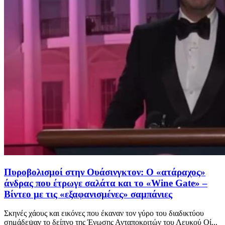
Πυροβολισμοί στην Ουάσινγκτον: Ο «ατάραχος»
άνδρας που έτρωγε σαλάτα και το «Wine Gate» –
Βίντεο με τις «εξαφανισμένες» σαμπάνιες
Σκηνές χάους και εικόνες που έκαναν τον γύρο του διαδικτύου
σημάδεψαν το δείπνο της Ένωσης Ανταποκριτών του Λευκού Οί...