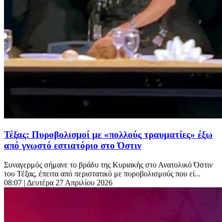
Τέξας: Πυροβολισμοί με «πολλούς τραυματίες» έξω
από γνωστό εστιατόριο στο Όστιν
Συναγερμός σήμανε το βράδυ της Κυριακής στο Ανατολικό Όστιν
του Τέξας, έπειτα από περιστατικό με πυροβολισμούς που εί...
08:07
| Δευτέρα 27 Απριλίου 2026