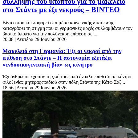
σύλληψης του υπόπτου για το μακελειό
στο Στάντε με έξι νεκρούς – ΒΙΝΤΕΟ
Βίντεο που κυκλοφορεί στα μέσα κοινωνικής δικτύωσης
καταγράφει τη στιγμή που οι γερμανικές αρχές συλλαμβάνουν τον
βασικό ύποπτο για την πολύνεκρη επίθεση σε ...
20:08
| Δευτέρα 29 Ιουνίου 2026
Μακελειό στη Γερμανία: Έξι οι νεκροί από την
επίθεση στο Στάντε – Η αστυνομία εξετάζει
«ενδοοικογενειακή βία» ως κίνητρο
Έξι άνθρωποι έχασαν τη ζωή τους από ένοπλη επίθεση σε κέντρο
φιλοξενίας μητέρας-παιδιού στην πόλη Στάντε της Κάτω Σαξ...
18:56
| Δευτέρα 29 Ιουνίου 2026