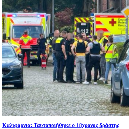
Καλιφόρνια: Ταυτοποιήθηκε ο 18χρονος δράστης