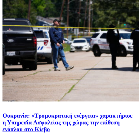
Ουκρανία: «Τρομοκρατική ενέργεια» χαρακτήρισε
η Υπηρεσία Ασφαλείας της χώρας την επίθεση
ενόπλου στο Κίεβο