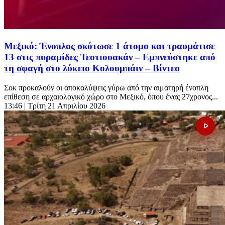
Μεξικό: Ένοπλος σκότωσε 1 άτομο και τραυμάτισε
13 στις πυραμίδες Τεοτιουακάν – Εμπνεύστηκε από
τη σφαγή στο λύκειο Κολουμπάιν – Βίντεο
Σοκ προκαλούν οι αποκαλύψεις γύρω από την αιματηρή ένοπλη
επίθεση σε αρχαιολογικό χώρο στο Μεξικό, όπου ένας 27χρονος...
13:46
| Τρίτη 21 Απριλίου 2026