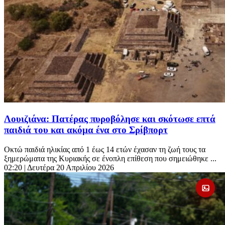
Λουιζιάνα: Πατέρας πυροβόλησε και σκότωσε επτά
παιδιά του και ακόμα ένα στο Σρίβπορτ
Οκτώ παιδιά ηλικίας από 1 έως 14 ετών έχασαν τη ζωή τους τα
ξημερώματα της Κυριακής σε ένοπλη επίθεση που σημειώθηκε ...
02:20
| Δευτέρα 20 Απριλίου 2026