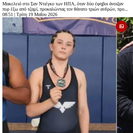
Μακελειό στο Σαν Ντιέγκο των ΗΠΑ, όταν δύο έφηβοι άνοιξαν
πυρ έξω από τζαμί, προκαλώντας τον θάνατο τριών ανδρών, προ...
08:51
| Τρίτη 19 Μαΐου 2026