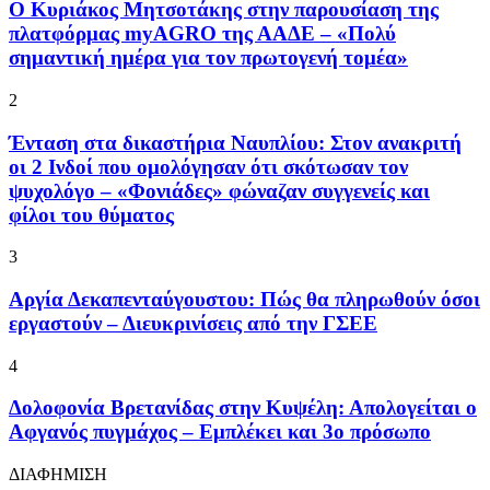
Ο Κυριάκος Μητσοτάκης στην παρουσίαση της
πλατφόρμας myAGRO της ΑΑΔΕ – «Πολύ
σημαντική ημέρα για τον πρωτογενή τομέα»
2
Ένταση στα δικαστήρια Ναυπλίου: Στον ανακριτή
οι 2 Ινδοί που ομολόγησαν ότι σκότωσαν τον
ψυχολόγο – «Φονιάδες» φώναζαν συγγενείς και
φίλοι του θύματος
3
Αργία Δεκαπενταύγουστου: Πώς θα πληρωθούν όσοι
εργαστούν – Διευκρινίσεις από την ΓΣΕΕ
4
Δολοφονία Βρετανίδας στην Κυψέλη: Απολογείται ο
Αφγανός πυγμάχος – Εμπλέκει και 3ο πρόσωπο
ΔΙΑΦΗΜΙΣΗ