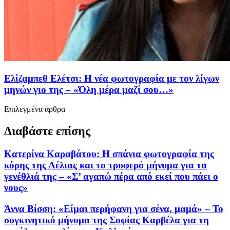
Ελίζαμπεθ Ελέτσι: Η νέα φωτογραφία με τον λίγων
μηνών γιο της – «Όλη μέρα μαζί σου…»
Επιλεγμένα άρθρα
Διαβάστε επίσης
Κατερίνα Καραβάτου: Η σπάνια φωτογραφία της
κόρης της Αέλιας και το τρυφερό μήνυμα για τα
γενέθλιά της – «Σ’ αγαπώ πέρα από εκεί που πάει ο
νους»
Άννα Βίσση: «Είμαι περήφανη για σένα, μαμά» – Το
συγκινητικό μήνυμα της Σοφίας Καρβέλα για τη