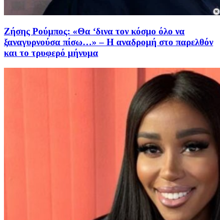
Ζήσης Ρούμπος: «Θα ‘δινα τον κόσμο όλο να
ξαναγυρνούσα πίσω…» – Η αναδρομή στο παρελθόν
και το τρυφερό μήνυμα