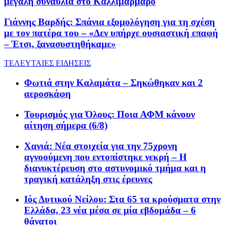
μεγάλη συναυλία στο Καλλιμάρμαρο
Γιάννης Βαρδής: Σπάνια εξομολόγηση για τη σχέση
με τον πατέρα του – «Δεν υπήρχε ουσιαστική επαφή
– Έτσι, ξανασυστηθήκαμε»
ΤΕΛΕΥΤΑΙΕΣ ΕΙΔΗΣΕΙΣ
Φωτιά στην Καλαμάτα – Σηκώθηκαν και 2
αεροσκάφη
Τουρισμός για Όλους: Ποια ΑΦΜ κάνουν
αίτηση σήμερα (6/8)
Χανιά: Νέα στοιχεία για την 75χρονη
αγνοούμενη που εντοπίστηκε νεκρή – Η
διανυκτέρευση στο αστυνομικό τμήμα και η
τραγική κατάληξη στις έρευνες
Ιός Δυτικού Νείλου: Στα 65 τα κρούσματα στην
Ελλάδα, 23 νέα μέσα σε μία εβδομάδα – 6
θάνατοι