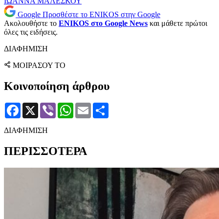
ΙΩΑΝΝΑ ΜΑΛΕΣΚΟΥ
Google
Προσθέστε το ENIKOS στην Google
Ακολουθήστε το
ENIKOS στο Google News
και μάθετε πρώτοι
όλες τις ειδήσεις.
ΔΙΑΦΗΜΙΣΗ
ΜΟΙΡΑΣΟΥ ΤΟ
Κοινοποίηση άρθρου
Facebook
X
Viber
WhatsApp
Email
Μοιραστείτε
ΔΙΑΦΗΜΙΣΗ
ΠΕΡΙΣΣΟΤΕΡΑ