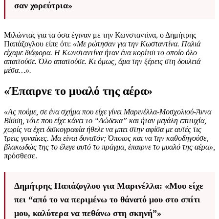
σαν χορεύτρια»
Μιλώντας για τα όσα έγιναν με την Κωνσταντίνα, ο Δημήτρης
Παπάζογλου είπε ότι:
«Με ρώτησαν για την Κωσταντίνα. Παλιά
είχαμε διάφορα. Η Κωνσταντίνα ήταν ένα κορίτσι το οποίο όλο
απαιτούσε. Όλο απαιτούσε. Κι όμως, άμα την ξέρεις στη δουλειά
μέσα…».
«Έπαιρνε το μυαλό της αέρα»
«Ας πούμε, σε ένα σχήμα που είχε γίνει Μαρινέλλα-Μοσχολιού-Άννα
Βίσση, τότε που είχε κάνει το “Δώδεκα” και ήταν μεγάλη επιτυχία,
χωρίς να έχει δισκογραφία ήθελε να μπει στην αφίσα με αυτές τις
τρεις γυναίκες. Μα είναι δυνατόν; Όποιος και να την καθοδηγούσε,
βλακωδώς της το έλεγε αυτό το πράγμα, έπαιρνε το μυαλό της αέρα»,
πρόσθεσε.
Δημήτρης Παπάζογλου για Μαρινέλλα: «Μου είχε
πει “από το να περιμένω το θάνατό μου στο σπίτι
μου, καλύτερα να πεθάνω στη σκηνή”»