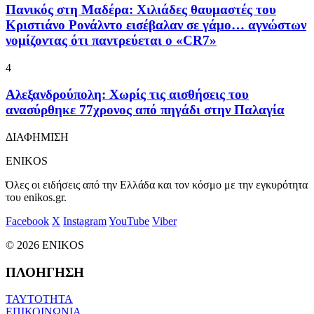
Πανικός στη Μαδέρα: Χιλιάδες θαυμαστές του
Κριστιάνο Ρονάλντο εισέβαλαν σε γάμο… αγνώστων
νομίζοντας ότι παντρεύεται ο «CR7»
4
Αλεξανδρούπολη: Χωρίς τις αισθήσεις του
ανασύρθηκε 77χρονος από πηγάδι στην Παλαγία
ΔΙΑΦΗΜΙΣΗ
ENIKOS
Όλες οι ειδήσεις από την Ελλάδα και τον κόσμο με την εγκυρότητα
του enikos.gr.
Facebook
X
Instagram
YouTube
Viber
© 2026 ENIKOS
ΠΛΟΗΓΗΣΗ
ΤΑΥΤΟΤΗΤΑ
ΕΠΙΚΟΙΝΩΝΙΑ