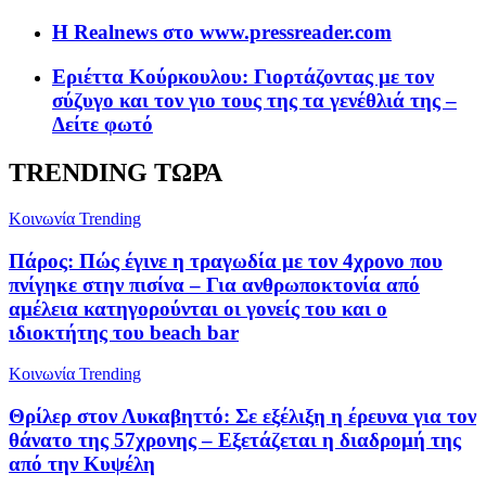
Η Realnews στο www.pressreader.com
Εριέττα Κούρκουλου: Γιορτάζοντας με τον
σύζυγo και τον γιο τους της τα γενέθλιά της –
Δείτε φωτό
TRENDING ΤΩΡΑ
Κοινωνία
Trending
Πάρος: Πώς έγινε η τραγωδία με τον 4χρονο που
πνίγηκε στην πισίνα – Για ανθρωποκτονία από
αμέλεια κατηγορούνται οι γονείς του και ο
ιδιοκτήτης του beach bar
Κοινωνία
Trending
Θρίλερ στον Λυκαβηττό: Σε εξέλιξη η έρευνα για τον
θάνατο της 57χρονης – Εξετάζεται η διαδρομή της
από την Κυψέλη