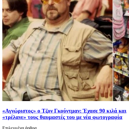
«Αγνώριστος» ο Τζον Γκούντμαν: Έχασε 90 κιλά και
«τρέλανε» τους θαυμαστές του με νέα φωτογραφία
Επιλεγμένα άρθρα