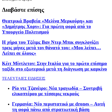
Διαβάστε επίσης
Θεατρικά Βραβεία «Μελίνα Μερκούρη» και
«Δημήτρης Χορν»: Για πρώτη φορά από το
Υπουργείο Πολιτισμού
Η χήρα του Τζέιμς Βαν Ντερ Μπικ συγκλονίζει
τρεις μήνες μετά τον θάνατό του: «Μου λείπει…
Λείπει σε όλους»
Κέιτ Μίντλετον: Στην Ιταλία για το πρώτο επίσημο
ταξίδι στο εξωτερικό μετά τη διάγνωση με καρκίνο
ΤΕΛΕΥΤΑΙΕΣ ΕΙΔΗΣΕΙΣ
Ρίο ντε Τζανέιρο: Νέα τραγωδία – Συντριβή
ελικοπτέρου με τέσσερις νεκρούς
Γερμανία: Νέο περιστατικό με drones – Αυτή
τη φορά πάνω από στρατιωτική βάση