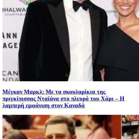
Μέγκαν Μαρκλ: Με τα σκουλαρίκια της
πριγκίπισσας Νταϊάνα στο πλευρό του Χάρι – Η
λαμπερή εμφάνιση στον Καναδά