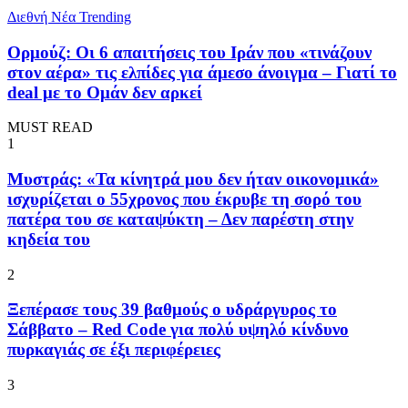
Διεθνή Νέα
Trending
Ορμούζ: Οι 6 απαιτήσεις του Ιράν που «τινάζουν
στον αέρα» τις ελπίδες για άμεσο άνοιγμα – Γιατί το
deal με το Ομάν δεν αρκεί
MUST READ
1
Μυστράς: «Τα κίνητρά μου δεν ήταν οικονομικά»
ισχυρίζεται ο 55χρονος που έκρυβε τη σορό του
πατέρα του σε καταψύκτη – Δεν παρέστη στην
κηδεία του
2
Ξεπέρασε τους 39 βαθμούς ο υδράργυρος το
Σάββατο – Red Code για πολύ υψηλό κίνδυνο
πυρκαγιάς σε έξι περιφέρειες
3