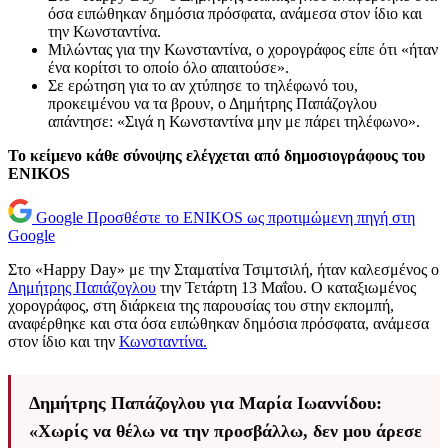
όσα ειπώθηκαν δημόσια πρόσφατα, ανάμεσα στον ίδιο και
την Κωνσταντίνα.
Μιλώντας για την Κωνσταντίνα, ο χορογράφος είπε ότι «ήταν
ένα κορίτσι το οποίο όλο απαιτούσε».
Σε ερώτηση για το αν χτύπησε το τηλέφωνό του,
προκειμένου να τα βρουν, ο Δημήτρης Παπάζογλου
απάντησε: «Σιγά η Κωνσταντίνα μην με πάρει τηλέφωνο».
Το κείμενο κάθε σύνοψης ελέγχεται από δημοσιογράφους του
ENIKOS
Google
Προσθέστε το ENIKOS ως προτιμώμενη πηγή στη
Google
Στο «Happy Day» με την Σταματίνα Τσιμτσιλή, ήταν καλεσμένος ο
Δημήτρης Παπάζογλου
την Τετάρτη 13 Μαΐου. Ο καταξιωμένος
χορογράφος, στη διάρκεια της παρουσίας του στην εκπομπή,
αναφέρθηκε και στα όσα ειπώθηκαν δημόσια πρόσφατα, ανάμεσα
στον ίδιο και την
Κωνσταντίνα.
Δημήτρης Παπάζογλου για Μαρία Ιωαννίδου:
«Χωρίς να θέλω να την προσβάλλω, δεν μου άρεσε