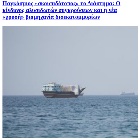
Παγκόσμιος «σκουπιδότοπος» το Διάστημα: Ο
κίνδυνος αλυσιδωτών συγκρούσεων και η νέα
«χρυσή» βιομηχανία δισεκατομμυρίων