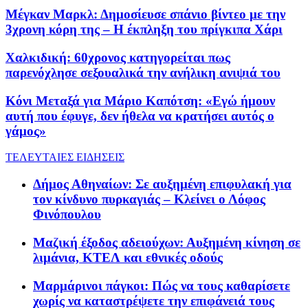
Μέγκαν Μαρκλ: Δημοσίευσε σπάνιο βίντεο με την
3χρονη κόρη της – Η έκπληξη του πρίγκιπα Χάρι
Χαλκιδική: 60χρονος κατηγορείται πως
παρενόχλησε σεξουαλικά την ανήλικη ανιψιά του
Κόνι Μεταξά για Μάριο Καπότση: «Εγώ ήμουν
αυτή που έφυγε, δεν ήθελα να κρατήσει αυτός ο
γάμος»
ΤΕΛΕΥΤΑΙΕΣ ΕΙΔΗΣΕΙΣ
Δήμος Αθηναίων: Σε αυξημένη επιφυλακή για
τον κίνδυνο πυρκαγιάς – Κλείνει ο Λόφος
Φινόπουλου
Μαζική έξοδος αδειούχων: Αυξημένη κίνηση σε
λιμάνια, ΚΤΕΛ και εθνικές οδούς
Μαρμάρινοι πάγκοι: Πώς να τους καθαρίσετε
χωρίς να καταστρέψετε την επιφάνειά τους