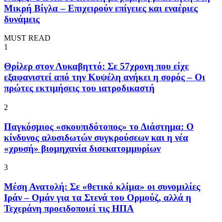
Μικρή Βίγλα – Επιχειρούν επίγειες και εναέριες
δυνάμεις
MUST READ
1
Θρίλερ στον Λυκαβηττό: Σε 57χρονη που είχε
εξαφανιστεί από την Κυψέλη ανήκει η σορός – Οι
πρώτες εκτιμήσεις του ιατροδικαστή
2
Παγκόσμιος «σκουπιδότοπος» το Διάστημα: Ο
κίνδυνος αλυσιδωτών συγκρούσεων και η νέα
«χρυσή» βιομηχανία δισεκατομμυρίων
3
Μέση Ανατολή: Σε «θετικό κλίμα» οι συνομιλίες
Ιράν – Ομάν για τα Στενά του Ορμούζ, αλλά η
Τεχεράνη προειδοποιεί τις ΗΠΑ