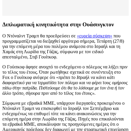
Διπλωματική κινητικότητα στην Ουάσινγκτον
Ο Ντόναλντ Τραμπ θα προεδρεύσει σε
«ευρεία σύσκεψη»
που
προγραμματίζεται να διεξαχθεί αργότερα σήμερα, Τετάρτη (27/8)
για την επόμενη μέρα του πολέμου ανάμεσα στο Ισραήλ και τη
Χαμάς στη Λωρίδα της Γάζας, σύμφωνα με τον ειδικό
απεσταλμένο, Στιβ Γουίτκοφ.
Ο Γούιτκοφ άφησε ανοιχτό το ενδεχόμενο ο πόλεμος να λήξει πριν
το τέλος του έτους. Όταν ρωτήθηκε σχετικά σε συνέντευξη στο
Fox ο Γουίτκοφ ανέφερε ότι «
πρέπει το Ισραήλ να κάνει κάτι
διαφορετικό για να τερματίσει τον πόλεμο και να φέρει τους ομήρους
πίσω στην πατρίδα. Πιστεύουμε ότι θα το λύσουμε με τον ένα ή τον
άλλο τρόπο, σίγουρα πριν από το τέλος του έτους».
Σύμφωνα με εβραϊκά ΜΜΕ, υπάρχουν διεργασίες προκειμένου ο
Ντόναλντ Τραμπ να επισκεφθεί το Ισραήλ τον Σεπτέμβριο και
ενδεχομένως να επιθυμεί τότε να κάνει ανακοινώσεις για την
επόμενη ημέρα στην Λωρίδα της Γάζας. Πηγές που επικαλούνται
τα εβραϊκά ΜΜΕ, αποκάλυψαν τις προηγούμενες ημέρες ότι ο
Αμερικανός πρόεδρος δεν διαφωνεί με την στρατιωτική επιχείρηση