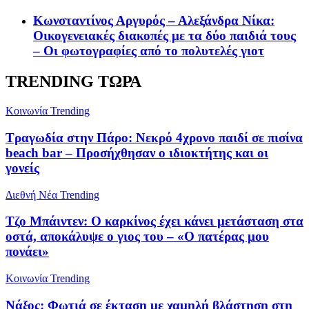
Κωνσταντίνος Αργυρός – Αλεξάνδρα Νίκα:
Οικογενειακές διακοπές με τα δύο παιδιά τους
– Οι φωτογραφίες από το πολυτελές γιοτ
TRENDING ΤΩΡΑ
Κοινωνία
Trending
Τραγωδία στην Πάρο: Νεκρό 4χρονο παιδί σε πισίνα
beach bar – Προσήχθησαν ο ιδιοκτήτης και οι
γονείς
Διεθνή Νέα
Trending
Τζο Μπάιντεν: Ο καρκίνος έχει κάνει μετάσταση στα
οστά, αποκάλυψε ο γιος του – «Ο πατέρας μου
πονάει»
Κοινωνία
Trending
Νάξος: Φωτιά σε έκταση με χαμηλή βλάστηση στη