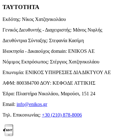
ΤΑΥΤΟΤΗΤΑ
Εκδότης:
Νίκος Χατζηνικολάου
Γενικός Διευθυντής - Διαχειριστής:
Μάνος Νιφλής
Διευθύντρια Σύνταξης:
Στεφανία Κασίμη
Ιδιοκτησία - Δικαιούχος domain:
ENIKOS AE
Νόμιμος Εκπρόσωπος:
Στέργιος Χατζηνικολάου
Επωνυμία:
ΕΝΙΚΟΣ ΥΠΗΡΕΣΙΕΣ ΔΙΑΔΙΚΤΥΟΥ ΑΕ
ΑΦΜ:
800384700
ΔΟΥ:
ΚΕΦΟΔΕ ΑΤΤΙΚΗΣ
Έδρα:
Πλαστήρα Νικολάου, Μαρούσι, 151 24
Email:
info@enikos.gr
Τηλ. Επικοινωνίας:
+30 (210) 878-8006