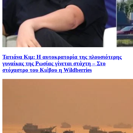
Τατιάνα Κιμ: Η αυτοκρατορία της πλουσιότερης
γυναίκας της Ρωσίας γίνεται στάχτη – Στο
στόχαστρο του Κιέβου η Wildberries