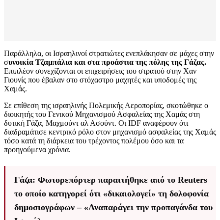
Παράλληλα, οι Ισραηλινοί στρατιώτες ενεπλάκησαν σε μάχες στην
σ
υνοικία Τζαμπάλια και στα προάστια της πόλης της Γάζας.
Επιπλέον συνεχίζονται οι επιχειρήσεις του στρατού στην Χαν
Γιουνίς που έβαλαν στο στόχαστρο μαχητές και υποδομές της
Χαμάς.
Σε επίθεση της ισραηλινής Πολεμικής Αεροπορίας, σκοτώθηκε ο
διοικητής του Γενικού Μηχανισμού Ασφαλείας της Χαμάς στη
δυτική Γάζα, Μαχμούντ αλ Ασούντ. Οι IDF αναφέρουν ότι
διαδραμάτισε κεντρικό ρόλο στον μηχανισμό ασφαλείας της Χαμάς
τόσο κατά τη διάρκεια του τρέχοντος πολέμου όσο και τα
προηγούμενα χρόνια.
Γάζα: Φωτορεπόρτερ παραιτήθηκε από το Reuters
το οποίο κατηγορεί ότι «δικαιολογεί» τη δολοφονία
δημοσιογράφων – «Αναπαράγει την προπαγάνδα του