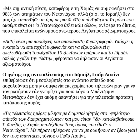
«Με σημαντική πίεση, καταφέραμε τη Χαμάς να συμφωνήσει στο
98% των αιτημάτων του Νετανιάχου, αλλά (σ.σ. το Ισραήλ) δεν
μας έχει
απαντήσει ακόμη με μια σωστή απάντηση και το μόνο που
ακούμε είναι ότι ‘ο Νετανιάχου θέλει κάτι άλλο»,
ανέφερε το δίκτυο,
που επικαλείται ανώνυμους ανώτερους Αιγύπτιους αξιωματούχους.
«Αυτή είναι μια παράξενη και απαράδεκτη συμπεριφορά. Υπάρχει η
ευκαιρία να επιτευχθεί συμφωνία και να εξασφαλιστεί η
απελευθέρωση τουλάχιστον 10 ζωντανών ομήρων και το Ισραήλ
απλώς γυρίζει την πλάτη»,
φέρονται να δήλωσαν οι Αιγύπτιοι
αξιωματούχοι.
Ο ηγ
έτης της αντιπολίτευσης στο Ισραήλ, Γιαΐρ Λαπίντ
επιβεβαίωσε ότι μεσολαβητές στο ανώτατο επίπεδο που
ασχολούνται με την συμφωνία εκεχειρίας του τηλεφώνησαν για να
τον ρωτήσουν εάν γνωρίζει για ποιο λόγο ο Μπέντζαμιν
Νετανιάχου δεν έχει ακόμη απαντήσει για την τελευταία πρόταση
κατάπαυσης πυρός.
«Τις τελευταίες ημέρες μίλησα με διαμεσολαβητές στο υψηλότερο
επίπεδο των διαπραγματεύσεων και μου είπαν “δεν καταλαβαίνουμε
τι συνέβη, η Χαμάς αποδέχθηκε τους όρους που έθεσε ο
Νετανιάχου”. Με πήραν τηλέφωνο για να με ρωτήσουν αν ξέρω γιατί
δεν τους απαντάει»,
τόνισε ο Γιαΐρ Λαπίντ.