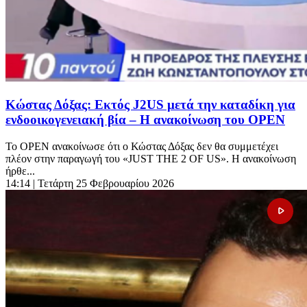
Κώστας Δόξας: Εκτός J2US μετά την καταδίκη για
ενδοοικογενειακή βία – Η ανακοίνωση του OPEN
Το OPEN ανακοίνωσε ότι ο Κώστας Δόξας δεν θα συμμετέχει
πλέον στην παραγωγή του «JUST THE 2 OF US». Η ανακοίνωση
ήρθε...
14:14
| Τετάρτη 25 Φεβρουαρίου 2026