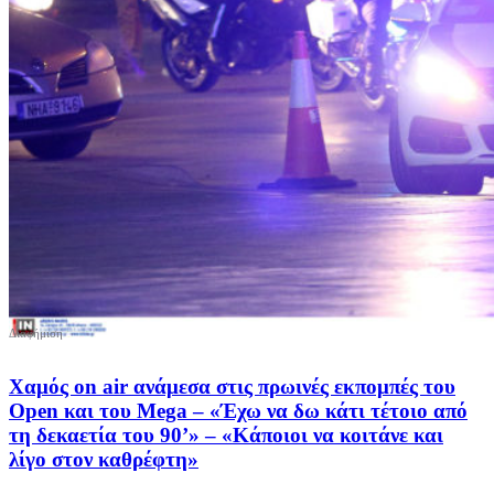
Χαμός on air ανάμεσα στις πρωινές εκπομπές του
Open και του Mega – «Έχω να δω κάτι τέτοιο από
τη δεκαετία του 90’» – «Κάποιοι να κοιτάνε και
λίγο στον καθρέφτη»