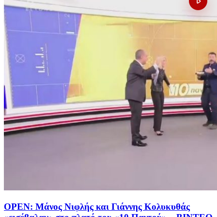
OPEN: Μάνος Νιφλής και Γιάννης Κολυκυθάς