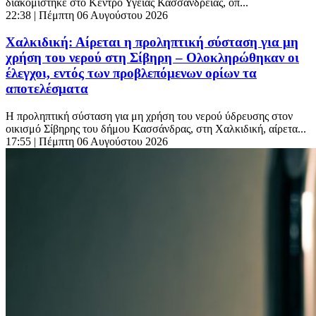
διακομίστηκε στο Κέντρο Υγείας Κασσάνδρειας, όπ...
22:38
| Πέμπτη 06 Αυγούστου 2026
Χαλκιδική: Αίρεται η προληπτική σύσταση για μη
χρήση του νερού στη Σίβηρη – Ολοκληρώθηκαν οι
έλεγχοι, εντός των προβλεπόμενων ορίων τα
αποτελέσματα
Η προληπτική σύσταση για μη χρήση του νερού ύδρευσης στον
οικισμό Σίβηρης του δήμου Κασσάνδρας, στη Χαλκιδική, αίρετα...
17:55
| Πέμπτη 06 Αυγούστου 2026