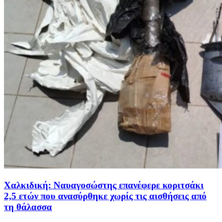
Χαλκιδική: Ναυαγοσώστης επανέφερε κοριτσάκι
2,5 ετών που ανασύρθηκε χωρίς τις αισθήσεις από
τη θάλασσα