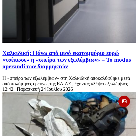
Χαλκιδική: Πάνω από μισό εκατομμύριο ευρώ
«τσέπωσε» η «σπείρα των εξωλέμβιων» – Το modus
operandi των διαρρηκτών
Η «σπείρα των εξωλέμβιων» στη Χαλκιδική αποκαλύφθηκε μετά
από πολύμηνες έρευνες της ΕΛ.ΑΣ., έχοντας κλέψει εξωλέμβιες...
12:42
| Παρασκευή 24 Ιουλίου 2026