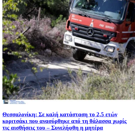
Θεσσαλονίκη: Σε καλή κατάσταση το 2,5 ετών
κοριτσάκι που ανασύρθηκε από τη θάλασσα χωρίς
τις αισθήσεις του – Συνελήφθη η μητέρα