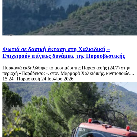
Φωτιά σε δασική έκταση στη Χαλκιδική –
Επιχειρούν επίγειες δυνάμεις της Πυροσβεστικής
Πυρκαγιά εκδηλώθηκε το μεσημέρι της Παρασκευής (24/7) στην
περιοχή «Παράδεισος», στον Μαρμαρά Χαλκιδικής, κινητοποιών...
15:24
| Παρασκευή 24 Ιουλίου 2026