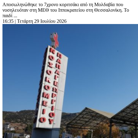
Αποσωληνώθηκε το 7χρονο κοριτσάκι από τη Μολδαβία που
νοσηλευόταν στη ΜΕΘ του Ιπποκρατείου στη Θεσσαλονίκη. Το
παιδί ...
16:35
| Τετάρτη 29 Ιουλίου 2026