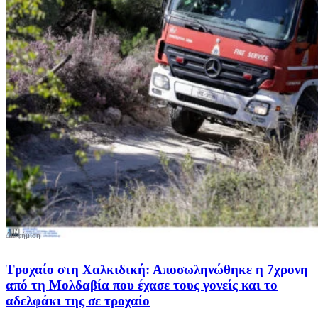
Τροχαίο στη Χαλκιδική: Αποσωληνώθηκε η 7χρονη
από τη Μολδαβία που έχασε τους γονείς και το
αδελφάκι της σε τροχαίο