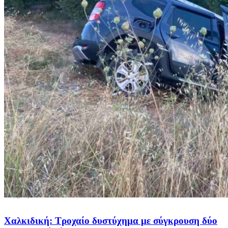
Χαλκιδική: Τροχαίο δυστύχημα με σύγκρουση δύο