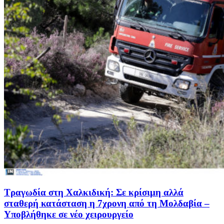
Τραγωδία στη Χαλκιδική: Σε κρίσιμη αλλά
σταθερή κατάσταση η 7χρονη από τη Μολδαβία –
Υποβλήθηκε σε νέο χειρουργείο