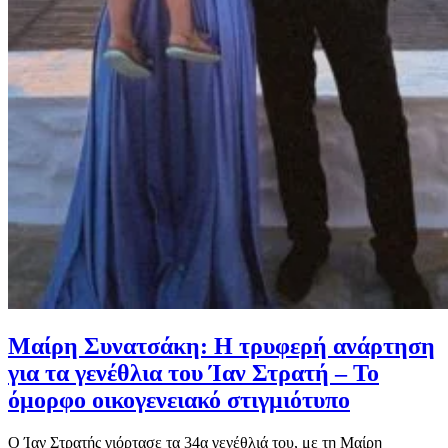
Μαίρη Συνατσάκη: Η τρυφερή ανάρτηση
για τα γενέθλια του Ίαν Στρατή – Το
όμορφο οικογενειακό στιγμιότυπο
Ο Ίαν Στρατής γιόρτασε τα 34α γενέθλιά του, με τη Μαίρη