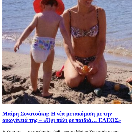
Μαίρη Συνατσάκη: Η νέα μετακόμιση με την
οικογένειά της – «Όχι πάλι ρε παιδιά… ΕΛΕΟΣ»
Η ώρα της… μετακόμισης ήρθε για τη Μαίρη Συνατσάκη που,