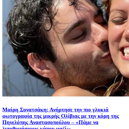
Μαίρη Συνατσάκη: Ανήρτησε την πιο γλυκιά
φωτογραφία της μικρής Ολίβιας με την κόρη της
Πηνελόπης Αναστασοπούλου – «Πάμε να
λιποθυμήσουμε κάπου μαζί;»