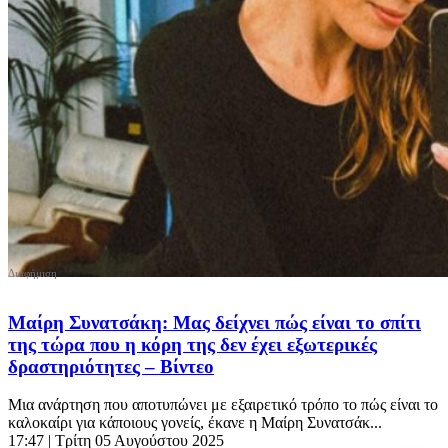
Μαίρη Συνατσάκη: Μας δείχνει πώς είναι το σπίτι
της τώρα που η κόρη της δεν έχει εξωτερικές
δραστηριότητες – Βίντεο
Μια ανάρτηση που αποτυπώνει με εξαιρετικό τρόπο το πώς είναι το
καλοκαίρι για κάποιους γονείς, έκανε η Μαίρη Συνατσάκ...
17:47
| Τρίτη 05 Αυγούστου 2025