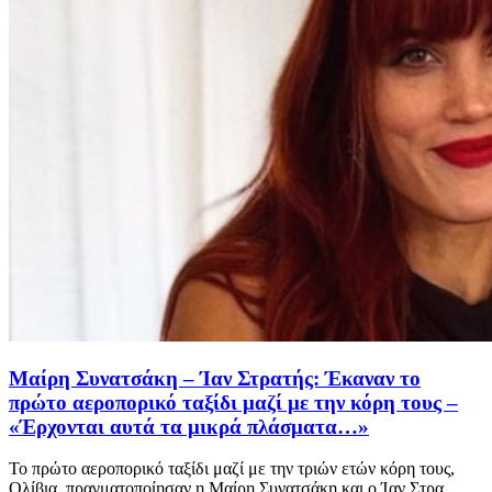
Μαίρη Συνατσάκη – Ίαν Στρατής: Έκαναν το
πρώτο αεροπορικό ταξίδι μαζί με την κόρη τους –
«Έρχονται αυτά τα μικρά πλάσματα…»
Το πρώτο αεροπορικό ταξίδι μαζί με την τριών ετών κόρη τους,
Ολίβια, πραγματοποίησαν η Μαίρη Συνατσάκη και ο Ίαν Στρα...