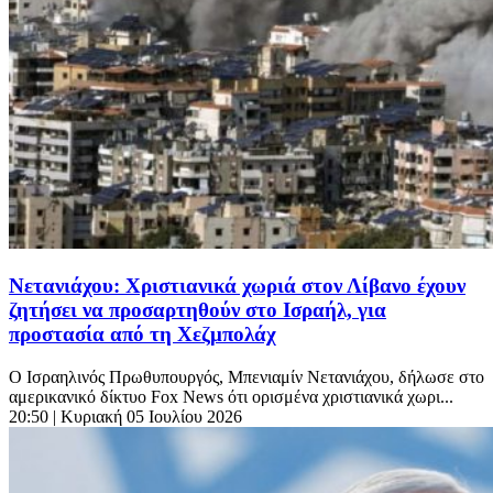
Νετανιάχου: Χριστιανικά χωριά στον Λίβανο έχουν
ζητήσει να προσαρτηθούν στο Ισραήλ, για
προστασία από τη Χεζμπολάχ
Ο Ισραηλινός Πρωθυπουργός, Μπενιαμίν Νετανιάχου, δήλωσε στο
αμερικανικό δίκτυο Fox News ότι ορισμένα χριστιανικά χωρι...
20:50
| Κυριακή 05 Ιουλίου 2026