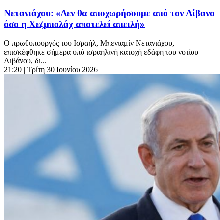
Νετανιάχου: «Δεν θα αποχωρήσουμε από τον Λίβανο
όσο η Χεζμπολάχ αποτελεί απειλή»
Ο πρωθυπουργός του Ισραήλ, Μπενιαμίν Νετανιάχου,
επισκέφθηκε σήμερα υπό ισραηλινή κατοχή εδάφη του νοτίου
Λιβάνου, δι...
21:20
| Τρίτη 30 Ιουνίου 2026