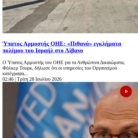
Ύπατος Αρμοστής ΟΗΕ: «Πιθανά» εγκλήματα
πολέμου του Ισραήλ στο Λίβανο
Ο Ύπατος Αρμοστής του ΟΗΕ για τα Ανθρώπινα Δικαιώματα,
Φόλκερ Τουρκ, δήλωσε ότι οι υπηρεσίες του Οργανισμού
κατέγραψα...
02:46
| Τρίτη 28 Ιουλίου 2026