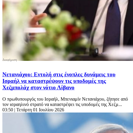
Νετανιάχου: Εντολή στις ένοπλες δυνάμεις του
Ισραήλ να καταστρέψουν τις υποδομές της
Χεζμπολάχ στον νότιο Λίβανο
Ο πρωθυπουργός του Ισραήλ, Μπενιαμίν Νετανιάχου, ζήτησε από
τον ισραηλινό στρατό να καταστρέψει τις υποδομές της Χεζμ...
03:50
| Τετάρτη 01 Ιουλίου 2026