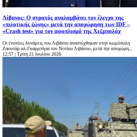
Λίβανος: Ο στρατός αναλαμβάνει τον έλεγχο της
«πιλοτικής ζώνης» μετά την αποχώρηση των IDF –
«Crash test» για τον αφοπλισμό της Χεζμπολάχ
Οι ένοπλες δυνάμεις του Λιβάνου αναπτύχθηκαν στην κωμόπολη
Ζαουτάρ αλ-Γκαρμπίγια του Νοτίου Λιβάνου, μετά την αποχώρη...
12:57
| Τρίτη 21 Ιουλίου 2026