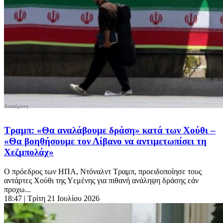
Τραμπ: «Θα αναλάβουμε δράση» κατά των Χούθι –
«Θα βοηθήσουμε τον Λίβανο να αντιμετωπίσει τη
Χεζμπολάχ»
Ο πρόεδρος των ΗΠΑ, Ντόναλντ Τραμπ, προειδοποίησε τους
αντάρτες Χούθι της Υεμένης για πιθανή ανάληψη δράσης εάν
προχω...
18:47
| Τρίτη 21 Ιουλίου 2026