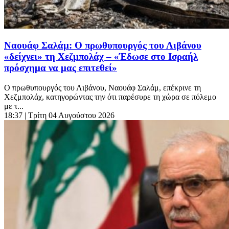
Ναουάφ Σαλάμ: Ο πρωθυπουργός του Λιβάνου
«δείχνει» τη Χεζμπολάχ – «Έδωσε στο Ισραήλ
πρόσχημα να μας επιτεθεί»
Ο πρωθυπουργός του Λιβάνου, Ναουάφ Σαλάμ, επέκρινε τη
Χεζμπολάχ, κατηγορώντας την ότι παρέσυρε τη χώρα σε πόλεμο
με τ...
18:37
| Τρίτη 04 Αυγούστου 2026