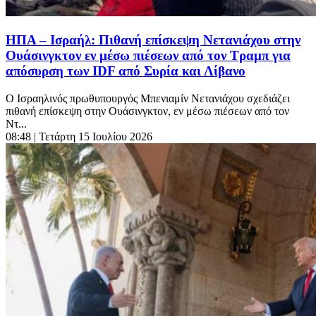
ΗΠΑ – Ισραήλ: Πιθανή επίσκεψη Νετανιάχου στην
Ουάσινγκτον εν μέσω πιέσεων από τον Τραμπ για
απόσυρση των IDF από Συρία και Λίβανο
Ο Ισραηλινός πρωθυπουργός Μπενιαμίν Νετανιάχου σχεδιάζει
πιθανή επίσκεψη στην Ουάσινγκτον, εν μέσω πιέσεων από τον
Ντ...
08:48
| Τετάρτη 15 Ιουλίου 2026