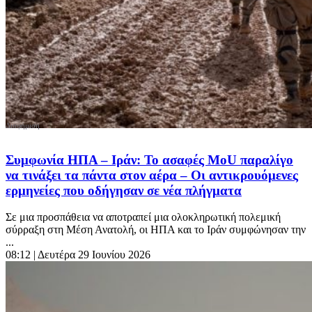
Συμφωνία ΗΠΑ – Ιράν: Το ασαφές MoU παραλίγο
να τινάξει τα πάντα στον αέρα – Οι αντικρουόμενες
ερμηνείες που οδήγησαν σε νέα πλήγματα
Σε μια προσπάθεια να αποτραπεί μια ολοκληρωτική πολεμική
σύρραξη στη Μέση Ανατολή, οι ΗΠΑ και το Ιράν συμφώνησαν την
...
08:12
| Δευτέρα 29 Ιουνίου 2026