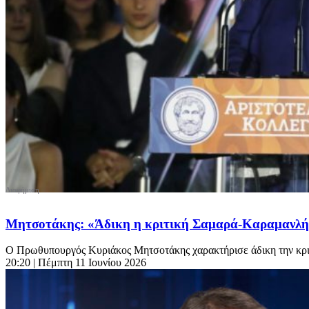
Μητσοτάκης: «Άδικη η κριτική Σαμαρά-Καραμανλή γι
Ο Πρωθυπουργός Κυριάκος Μητσοτάκης χαρακτήρισε άδικη την κρι
20:20
| Πέμπτη 11 Ιουνίου 2026