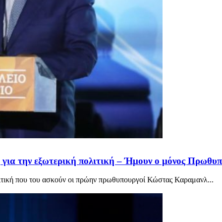
α την εξωτερική πολιτική – Ήμουν ο μόνος Πρωθυπου
τική που του ασκούν οι πρώην πρωθυπουργοί Κώστας Καραμανλ...