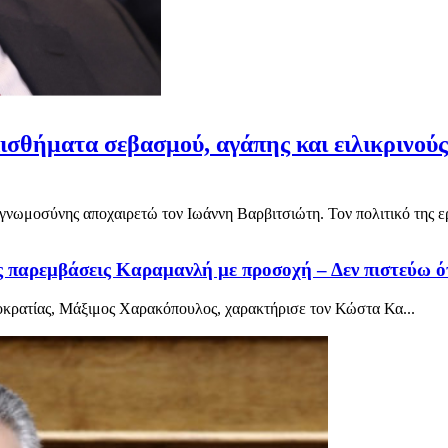
σθήματα σεβασμού, αγάπης και ειλικρινού
γνωμοσύνης αποχαιρετώ τον Ιωάννη Βαρβιτσιώτη. Τον πολιτικό της ερ
ις παρεμβάσεις Καραμανλή με προσοχή – Δεν πιστεύω ό
οκρατίας, Μάξιμος Χαρακόπουλος, χαρακτήρισε τον Κώστα Κα...