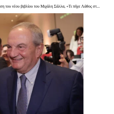
η του νέου βιβλίου του Μιχάλη Σάλλα, «Τι πήγε Λάθος στ...