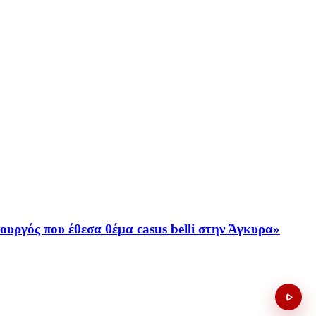
ργός που έθεσα θέμα casus belli στην Άγκυρα»