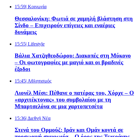
15:59
| Κοινωνία
Θεσσαλονίκη: Φωτιά σε χαμηλή βλάστηση στη
Σίνδο – Επιχειρούν επίγειες και εναέριες
δυνάμεις
15:55
| Lifestyle
Βάλια Χατζηθεοδώρου: Διακοπές στη Μύκονο
– Οι φωτογραφίες με μαγιό και οι βραδινές
έξοδοι
15:45
| Αθλητισμός
Λιονέλ Μέσι: Πέθανε ο πατέρας του, Χόρχε – Ο
«αρχιτέκτονας» του συμβολαίου με τη
Μπαρτσελόνα σε μια χαρτοπετσέτα
15:36
| Διεθνή Νέα
Στενά του Ορμούζ: Ιράν και Ομάν κοντά σε
προσωρινή συμφωνία – Ο όρος της Τεχεράνης