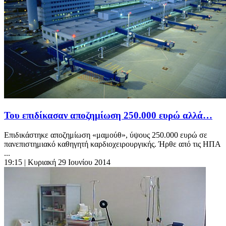
Του επιδίκασαν αποζημίωση 250.000 ευρώ αλλά…
Επιδικάστηκε αποζημίωση «μαμούθ», ύψους 250.000 ευρώ σε
πανεπιστημιακό καθηγητή καρδιοχειρουργικής. Ήρθε από τις ΗΠΑ
...
19:15
| Κυριακή 29 Ιουνίου 2014