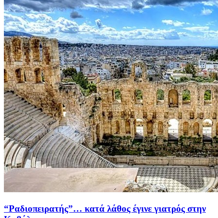
“Ραδιοπειρατής”… κατά λάθος έγινε γιατρός στην