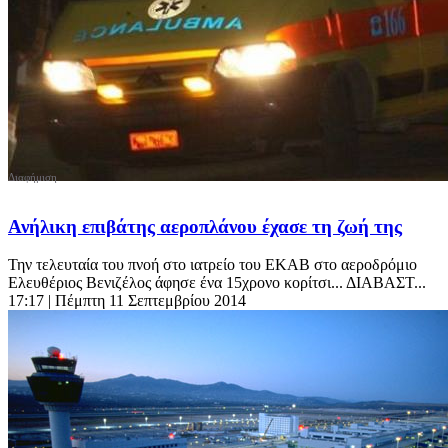
Ανήλικη επιβάτης αεροπλάνου έχασε τη ζωή της
Την τελευταία του πνοή στο ιατρείο του ΕΚΑΒ στο αεροδρόμιο
Ελευθέριος Βενιζέλος άφησε ένα 15χρονο κορίτσι... ΔΙΑΒΑΣΤ...
17:17
| Πέμπτη 11 Σεπτεμβρίου 2014