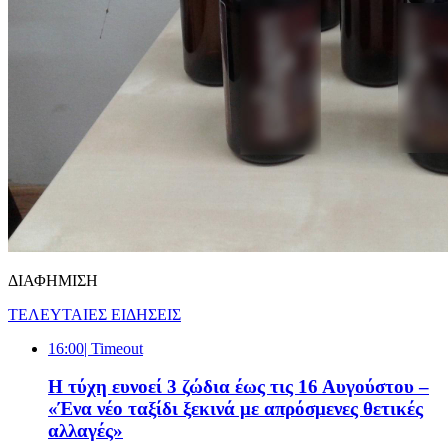
ΔΙΑΦΗΜΙΣΗ
ΤΕΛΕΥΤΑΙΕΣ ΕΙΔΗΣΕΙΣ
16:00
| Timeout
Η τύχη ευνοεί 3 ζώδια έως τις 16 Αυγούστου –
«Ένα νέο ταξίδι ξεκινά με απρόσμενες θετικές
αλλαγές»