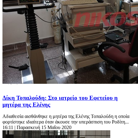
Δίκη Τοπαλούδη: Στο ιατρείο του Εφετείου η
μητέρα της Ελένης
Αδιαθεσία αισθάνθηκε η μητέρα της Ελένης Τοπαλούδη η οποία
φορτίστηκε ιδιαίτερα όταν άκουσε την υπεράσπιση του Ροδίτη...
16:11
| Παρασκευή 15 Μαΐου 2020