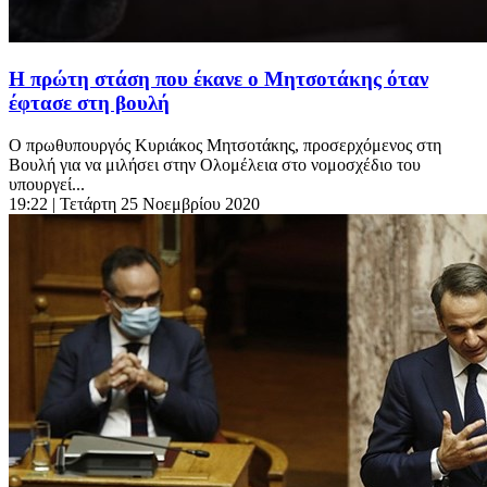
Η πρώτη στάση που έκανε ο Μητσοτάκης όταν
έφτασε στη βουλή
Ο πρωθυπουργός Κυριάκος Μητσοτάκης, προσερχόμενος στη
Βουλή για να μιλήσει στην Ολομέλεια στο νομοσχέδιο του
υπουργεί...
19:22
| Τετάρτη 25 Νοεμβρίου 2020