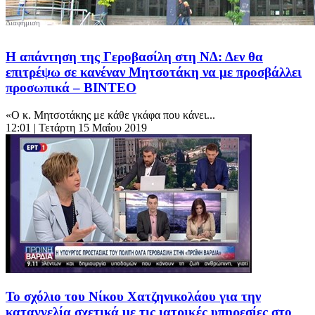
Η απάντηση της Γεροβασίλη στη ΝΔ: Δεν θα
επιτρέψω σε κανέναν Μητσοτάκη να με προσβάλλει
προσωπικά – ΒΙΝΤΕΟ
«Ο κ. Μητσοτάκης με κάθε γκάφα που κάνει...
12:01
| Τετάρτη 15 Μαΐου 2019
Το σχόλιο του Νίκου Χατζηνικολάου για την
καταγγελία σχετικά με τις ιατρικές υπηρεσίες στο