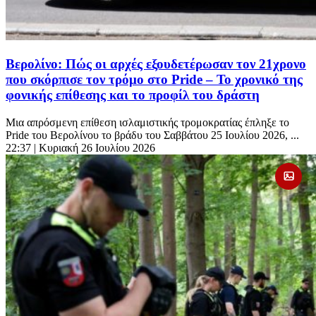
Βερολίνο: Πώς οι αρχές εξουδετέρωσαν τον 21χρονο
που σκόρπισε τον τρόμο στο Pride – Το χρονικό της
φονικής επίθεσης και το προφίλ του δράστη
Μια απρόσμενη επίθεση ισλαμιστικής τρομοκρατίας έπληξε το
Pride του Βερολίνου το βράδυ του Σαββάτου 25 Ιουλίου 2026, ...
22:37
| Κυριακή 26 Ιουλίου 2026