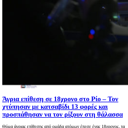
Άγρια επίθεση σε 18χρονο στο Ρίο – Τον
χτύπησαν με κατσαβίδι 13 φορές και
προσπάθησαν να τον ρίξουν στη θάλασσα
Θύμα άγριας επίθεσης από ομάδα ατόμων έπεσε ένας 18χρονος, τα