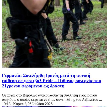
Γερμανία: Συνελήφθη Ιρανός μετά τη φονική
επίθεση σε φεστιβάλ Pride – Πιθανός συνεργός του
21χρονου φερόμενου ως δράστη
Οι αρχές στο Βερολίνο ανακοίνωσαν τη σύλληψη ενός Ιρανού
υπηκόου, ο οποίος φέρεται να ήταν συνεπιβάτης του Λιβανέζου ...
19:18
| Κυριακή 26 Ιουλίου 2026