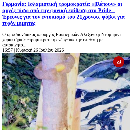
Γερμανία: Ισλαμιστική τρομοκρατία «βλέπουν» οι
αρχές πίσω από την φονική επίθεση στο Pride –
Έρευνες για τον εντοπισμό του 21χρονου, φόβοι για
τυχόν μιμητές
Ο ομοσπονδιακός υπουργός Εσωτερικών Αλεξάντερ Ντόμπριντ
χαρακτήρισε «τρομοκρατική ενέργεια» την επίθεση με
αυτοκίνητο...
16:57
| Κυριακή 26 Ιουλίου 2026