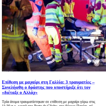
Επίθεση με μαχαίρι στη Γαλλία: 3 τραυματίες –
Συνελήφθη ο δράστης που υποστήριξε ότι τον
«διέταξε ο Αλλάχ»
Τρία άτομα τραυματίστηκαν σε επίθεση με μαχαίρι γύρω στις
11:30 π.μ. κοντά στο Porte de Clichy, στο βόρειο Παρίσι, σύ...