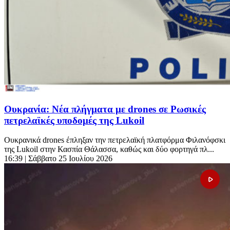
Ουκρανία: Νέα πλήγματα με drones σε Ρωσικές
πετρελαϊκές υποδομές της Lukoil
Ουκρανικά drones έπληξαν την πετρελαϊκή πλατφόρμα Φιλανόφσκι
της Lukoil στην Κασπία Θάλασσα, καθώς και δύο φορτηγά πλ...
16:39
| Σάββατο 25 Ιουλίου 2026