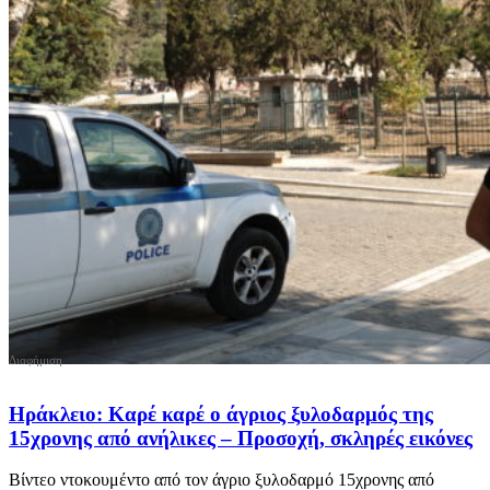
Ηράκλειο: Καρέ καρέ ο άγριος ξυλοδαρμός της
15χρονης από ανήλικες – Προσοχή, σκληρές εικόνες
Βίντεο ντοκουμέντο από τον άγριο ξυλοδαρμό 15χρονης από