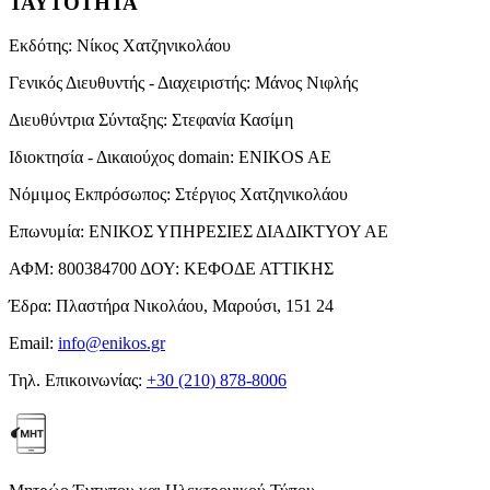
ΤΑΥΤΟΤΗΤΑ
Εκδότης:
Νίκος Χατζηνικολάου
Γενικός Διευθυντής - Διαχειριστής:
Μάνος Νιφλής
Διευθύντρια Σύνταξης:
Στεφανία Κασίμη
Ιδιοκτησία - Δικαιούχος domain:
ENIKOS AE
Νόμιμος Εκπρόσωπος:
Στέργιος Χατζηνικολάου
Επωνυμία:
ΕΝΙΚΟΣ ΥΠΗΡΕΣΙΕΣ ΔΙΑΔΙΚΤΥΟΥ ΑΕ
ΑΦΜ:
800384700
ΔΟΥ:
ΚΕΦΟΔΕ ΑΤΤΙΚΗΣ
Έδρα:
Πλαστήρα Νικολάου, Μαρούσι, 151 24
Email:
info@enikos.gr
Τηλ. Επικοινωνίας:
+30 (210) 878-8006