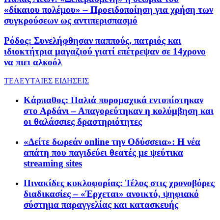
«δίκαιου πολέμου» – Προειδοποίηση για χρήση των
συγκρούσεων ως αντιπερισπασμό
Ρόδος: Συνελήφθησαν παππούς, πατριός και
ιδιοκτήτρια μαγαζιού γιατί επέτρεψαν σε 14χρονο
να πιει αλκοόλ
ΤΕΛΕΥΤΑΙΕΣ ΕΙΔΗΣΕΙΣ
Κάρπαθος: Παλιά πυρομαχικά εντοπίστηκαν
στο Αρδάνι – Απαγορεύτηκαν η κολύμβηση και
οι θαλάσσιες δραστηριότητες
«Δείτε δωρεάν online την Οδύσσεια»: Η νέα
απάτη που παγιδεύει θεατές με ψεύτικα
streaming sites
Πινακίδες κυκλοφορίας: Τέλος στις χρονοβόρες
διαδικασίες – «Έρχεται» ανοικτό, ψηφιακό
σύστημα παραγγελίας και κατασκευής