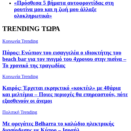
«Πρόσθεσα 5 βήματα αυτοφροντίδας στη
ρουτίνα μου και η ζωή μου άλλαξε
ολοκληρωτικά»
TRENDING ΤΩΡΑ
Κοινωνία
Trending
Πάρος: Ενώπιον του εισαγγελέα ο ιδιοκτήτης του
beach bar για τον πνιγμό του 4χρονου στην πισίνα –
Το χρονικό της τραγωδίας
Κοινωνία
Trending
Καιρός: Έρχεται εκρηκτικό «κοκτέιλ» με 40άρια
και μελτέμια – Ποιες περιοχές θα επηρεαστούν, πότε
εξασθενούν οι άνεμοι
Πολιτική
Trending
Με φρεγάτες Belharra το καλώδιο ηλεκτρικής
διασύνδεσης με Κύπρο – Ισραήλ