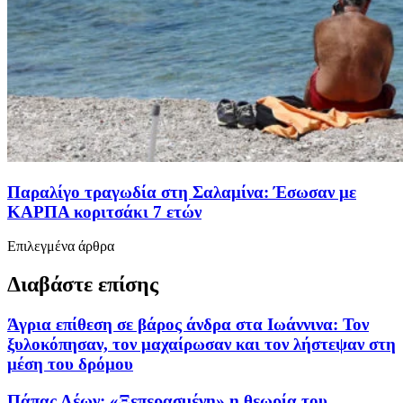
Παραλίγο τραγωδία στη Σαλαμίνα: Έσωσαν με
ΚΑΡΠΑ κοριτσάκι 7 ετών
Επιλεγμένα άρθρα
Διαβάστε επίσης
Άγρια επίθεση σε βάρος άνδρα στα Ιωάννινα: Τον
ξυλοκόπησαν, τον μαχαίρωσαν και τον λήστεψαν στη
μέση του δρόμου
Πάπας Λέων: «Ξεπερασμένη» η θεωρία του