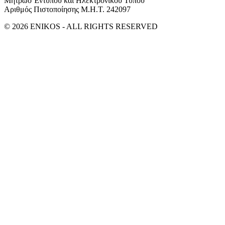
Μητρώο Έντυπου και Ηλεκτρονικού Τύπου
Αριθμός Πιστοποίησης Μ.Η.Τ. 242097
© 2026 ENIKOS - ALL RIGHTS RESERVED