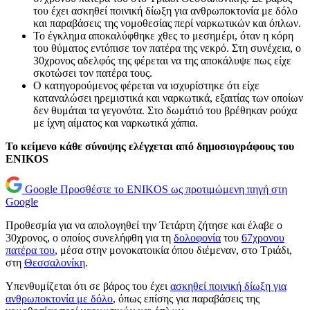
του έχει ασκηθεί ποινική δίωξη για ανθρωποκτονία με δόλο
και παραβάσεις της νομοθεσίας περί ναρκωτικών και όπλων.
Το έγκλημα αποκαλύφθηκε χθες το μεσημέρι, όταν η κόρη
του θύματος εντόπισε τον πατέρα της νεκρό. Στη συνέχεια, ο
30χρονος αδελφός της φέρεται να της αποκάλυψε πως είχε
σκοτώσει τον πατέρα τους.
Ο κατηγορούμενος φέρεται να ισχυρίστηκε ότι είχε
καταναλώσει ηρεμιστικά και ναρκωτικά, εξαιτίας των οποίων
δεν θυμάται τα γεγονότα. Στο δωμάτιό του βρέθηκαν ρούχα
με ίχνη αίματος και ναρκωτικά χάπια.
Το κείμενο κάθε σύνοψης ελέγχεται από δημοσιογράφους του
ENIKOS
Google
Προσθέστε το ENIKOS ως προτιμώμενη πηγή στη
Google
Προθεσμία για να απολογηθεί την Τετάρτη ζήτησε και έλαβε ο
30χρονος, ο οποίος συνελήφθη για τη
δολοφονία
του
67χρονου
πατέρα του
, μέσα στην μονοκατοικία όπου διέμεναν, στο Τριάδι,
στη
Θεσσαλονίκη
.
Υπενθυμίζεται ότι σε βάρος του έχει
ασκηθεί ποινική δίωξη για
ανθρωποκτονία με δόλο
, όπως επίσης για παραβάσεις της