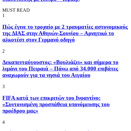
MUST READ
1
Πώς έγινε το τροχαίο με 2 τραυματίες αστυνομικούς
της ΔΙΑΣ στην Αθηνών-Σουνίου – Αρνητικό το
αλκοτέστ στον Γερμανό οδηγό
2
Δεκαπενταύγουστος: «Βουλιάζει» και σήμερα το
λιμάνι του Πειραιά – Πάνω από 34.000 επιβάτες
αναχωρούν για τα νησιά του Αιγαίου
3
FIFA κατά των επικριτών του Ινφαντίνο:
«Συντονισμένη προσπάθεια υπονόμευσης του
προέδρου μας»
4