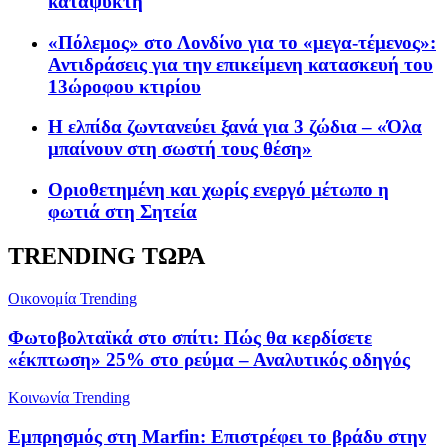
καταψύκτη
«Πόλεμος» στο Λονδίνο για το «μεγα-τέμενος»:
Αντιδράσεις για την επικείμενη κατασκευή του
13ώροφου κτιρίου
Η ελπίδα ζωντανεύει ξανά για 3 ζώδια – «Όλα
μπαίνουν στη σωστή τους θέση»
Οριοθετημένη και χωρίς ενεργό μέτωπο η
φωτιά στη Σητεία
TRENDING ΤΩΡΑ
Oικονομία
Trending
Φωτοβολταϊκά στο σπίτι: Πώς θα κερδίσετε
«έκπτωση» 25% στο ρεύμα – Αναλυτικός οδηγός
Κοινωνία
Trending
Εμπρησμός στη Marfin: Επιστρέφει το βράδυ στην