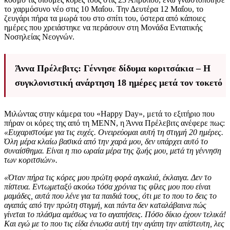
το χαρμόσυνο νέο στις 10 Μαΐου. Την Δευτέρα 12 Μαΐου, το
ζευγάρι πήρα τα μωρά του στο σπίτι του, ύστερα από κάποιες
ημέρες που χρειάστηκε να περάσουν στη Μονάδα Εντατικής
Νοσηλείας Νεογνών.
Άννα Πρέλεβιτς: Γέννησε δίδυμα κοριτσάκια – Η
συγκλονιστική ανάρτηση 18 ημέρες μετά τον τοκετό
Μιλώντας στην κάμερα του «Happy Day», μετά το εξιτήριο που
πήραν οι κόρες της από τη ΜΕΝΝ, η Άννα Πρέλεβιτς ανέφερε πως:
«Ευχαριστούμε για τις ευχές. Ονειρεύομαι αυτή τη στιγμή 20 ημέρες.
Όλη μέρα κλαίω βασικά από την χαρά μου, δεν υπάρχει αυτό το
συναίσθημα. Είναι η πιο ωραία μέρα της ζωής μου, μετά τη γέννηση
των κοριτσιών».
«Όταν πήρα τις κόρες μου πρώτη φορά αγκαλιά, έκλαιγα. Δεν το
πίστευα. Εντωμεταξύ ακούω τόσα χρόνια τις φίλες μου που είναι
μαμάδες, αυτά που λένε για τα παιδιά τους, ότι με το που το δεις το
αγαπάς από την πρώτη στιγμή, και πάντα δεν καταλάβαινα πώς
γίνεται το πλάσμα αμέσως να το αγαπήσεις. Πόσο δίκιο έχουν τελικά!
Και εγώ με το που τις είδα ένιωσα αυτή την αγάπη την απίστευτη, λες