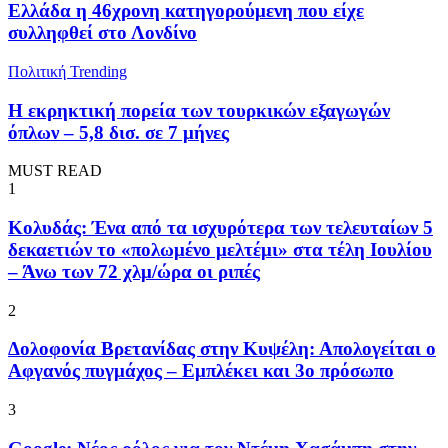
Ελλάδα η 46χρονη κατηγορούμενη που είχε
συλληφθεί στο Λονδίνο
Πολιτική
Trending
Η εκρηκτική πορεία των τουρκικών εξαγωγών
όπλων – 5,8 δισ. σε 7 μήνες
MUST READ
1
Κολυδάς: Ένα από τα ισχυρότερα των τελευταίων 5
δεκαετιών το «πολωμένο μελτέμι» στα τέλη Ιουλίου
– Άνω των 72 χλμ/ώρα οι ριπές
2
Δολοφονία Βρετανίδας στην Κυψέλη: Απολογείται ο
Αφγανός πυγμάχος – Εμπλέκει και 3ο πρόσωπο
3