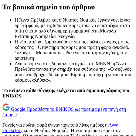
Τα βασικά σημεία του άρθρου
Η Άννα Πρέλεβιτς και ο Νικήτας Νομικός έγιναν γονείς για
πρώτη φορά, με τις δίδυμες κόρες τους να επιστρέφουν στο
σπίτι έπειτα από ολιγοήμερη παραμονή στη Μονάδα
Εντατικής Νοσηλείας Νεογνών.
Η νέα μητέρα εξομολογήθηκε για τις πρώτες στιγμές με τις
κόρες της: «Όταν πήρα τις κόρες μου πρώτη φορά αγκαλιά,
έκλαιγα… Με το που τις είδα ένιωσα αυτή την αγάπη, την
απίστευτη».
Αναφερόμενη στις δύσκολες στιγμές στη ΜΕΝΝ, η Άννα
Πρέλεβιτς τόνισε την στήριξη του συζύγου της: «Ο σύζυγός
μου είναι βράχος δίπλα μου. Είμαι η πιο τυχερή γυναίκα του
κόσμου, αλήθεια».
Το κείμενο κάθε σύνοψης ελέγχεται από δημοσιογράφους του
ENIKOS
Google
Προσθέστε το ENIKOS ως προτιμώμενη πηγή στη
Google
Γονείς για πρώτη φορά έγιναν πριν από λίγες ημέρες η
Άννα
Πρέλεβιτς
και ο Νικήτας Νομικός. Η νέα μητέρα έφερε στον
κόσμο τις δίδυμες κόρες τους στις 23 Απριλίου, ενώ γνωστοποίησε