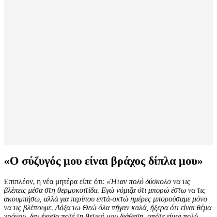
«Ο σύζυγός μου είναι βράχος δίπλα μου»
Επιπλέον, η νέα μητέρα είπε ότι:
«Ήταν πολύ δύσκολο να τις
βλέπεις μέσα στη θερμοκοιτίδα. Εγώ νόμιζα ότι μπορώ έστω να τις
ακουμπήσω, αλλά για περίπου επτά-οκτώ ημέρες μπορούσαμε μόνο
να τις βλέπουμε. Δόξα τω Θεώ όλα πήγαν καλά, ήξερα ότι είναι θέμα
χρόνου, δεν έχασα ποτέ τη θετική μου διάθεση, οπότε είμαι πολύ