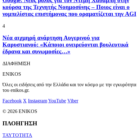
Google: Νέος ρόλος για τον Ντέμη Χασάμπη στην
κούρσα της Τεχνητής Νοημοσύνης – Ποιος είναι ο
νομπελίστας επιστήμονας που οραματίζεται την AGI
4
Νέα αιχμηρή ανάρτηση Αυγερινού για
Καρυστιανού: «Κάποιοι ονειρεύονται βουλευτικά
έδρανα και συνωμοσίες…»
ΔΙΑΦΗΜΙΣΗ
ENIKOS
Όλες οι ειδήσεις από την Ελλάδα και τον κόσμο με την εγκυρότητα
του enikos.gr.
Facebook
X
Instagram
YouTube
Viber
© 2026 ENIKOS
ΠΛΟΗΓΗΣΗ
ΤΑΥΤΟΤΗΤΑ