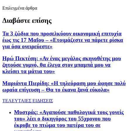
Επιλεγμένα άρθρα
Διαβάστε επίσης
Τα 3 ζώδια που προσελκύουν οικονομική επιτυχία
έως τις 17 Μαΐου – «Ετοιμάζεστε να πάρετε ρίσκα
για όσα ονειρεύεστε»
Ηρώ Πεκτέση: «Αν ένας μεγάλος σκηνοθέτης μου
ζητούσε γυμνό, θα έλεγα στον μπαμπά μου να
κλείσει τα μάτια του»
Μαριάντα Πιερίδη: «Η τηλεόραση μου άφησε πολύ
ωραία επίγευση – Θα το έκανα ξανά εύκολα»
ΤΕΛΕΥΤΑΙΕΣ ΕΙΔΗΣΕΙΣ
Μυστράς: «Αγαπούσε παθολογικά τους γονείς
του» λέει ο δικηγόρος του 55χρονου που
έκρυβε το πτώμα του πατέρα του σε