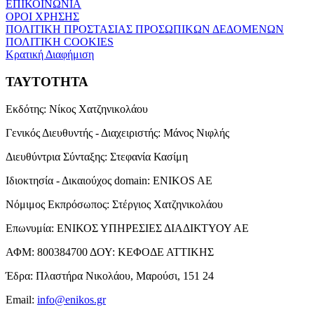
ΕΠΙΚΟΙΝΩΝΙΑ
ΟΡΟΙ ΧΡΗΣΗΣ
ΠΟΛΙΤΙΚΗ ΠΡΟΣΤΑΣΙΑΣ ΠΡΟΣΩΠΙΚΩΝ ΔΕΔΟΜΕΝΩΝ
ΠΟΛΙΤΙΚΗ COOKIES
Κρατική Διαφήμιση
ΤΑΥΤΟΤΗΤΑ
Εκδότης:
Νίκος Χατζηνικολάου
Γενικός Διευθυντής - Διαχειριστής:
Μάνος Νιφλής
Διευθύντρια Σύνταξης:
Στεφανία Κασίμη
Ιδιοκτησία - Δικαιούχος domain:
ENIKOS AE
Νόμιμος Εκπρόσωπος:
Στέργιος Χατζηνικολάου
Επωνυμία:
ΕΝΙΚΟΣ ΥΠΗΡΕΣΙΕΣ ΔΙΑΔΙΚΤΥΟΥ ΑΕ
ΑΦΜ:
800384700
ΔΟΥ:
ΚΕΦΟΔΕ ΑΤΤΙΚΗΣ
Έδρα:
Πλαστήρα Νικολάου, Μαρούσι, 151 24
Email:
info@enikos.gr