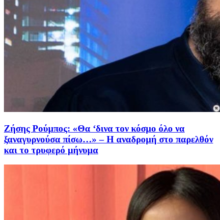
Ζήσης Ρούμπος: «Θα ‘δινα τον κόσμο όλο να
ξαναγυρνούσα πίσω…» – Η αναδρομή στο παρελθόν
και το τρυφερό μήνυμα