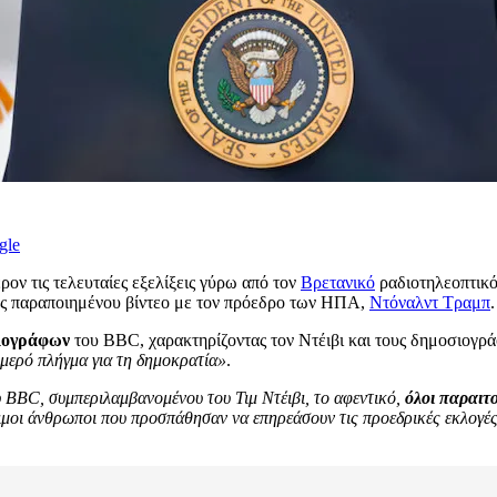
gle
ον τις τελευταίες εξελίξεις γύρω από τον
Βρετανικό
ραδιοτηλεοπτικ
ενός παραποιημένου βίντεο με τον πρόεδρο των ΗΠΑ,
Ντόναλντ Τραμπ
.
ιογράφων
του BBC, χαρακτηρίζοντας τον Ντέιβι και τους δημοσιογρ
μερό πλήγμα για τη δημοκρατία»
.
 BBC, συμπεριλαμβανομένου του Τιμ Ντέιβι, το αφεντικό,
όλοι παραιτ
ντιμοι άνθρωποι που προσπάθησαν να επηρεάσουν τις προεδρικές εκλογέ