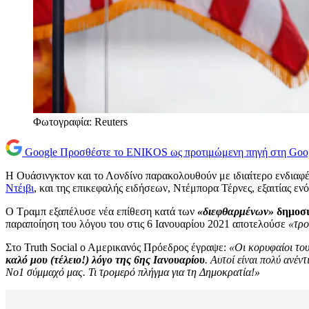
Φωτογραφία: Reuters
Google
Προσθέστε το ENIKOS ως προτιμώμενη πηγή στη Goo
Η Ουάσινγκτον και το Λονδίνο παρακολουθούν με ιδιαίτερο ενδιαφέρ
Ντέιβι
, και της επικεφαλής ειδήσεων, Ντέμπορα Τέρνες, εξαιτίας 
Ο Τραμπ εξαπέλυσε νέα επίθεση κατά των
«διεφθαρμένων»
δημοσ
παραποίηση του λόγου του στις 6 Ιανουαρίου 2021 αποτελούσε
«τρο
Στο Truth Social ο Αμερικανός Πρόεδρος έγραψε:
«Οι κορυφαίοι του
καλό μου (τέλειο!) λόγο της 6ης Ιανουαρίου
. Αυτοί είναι πολύ ανέ
Νο1 σύμμαχό μας. Τι τρομερό πλήγμα για τη Δημοκρατία!»