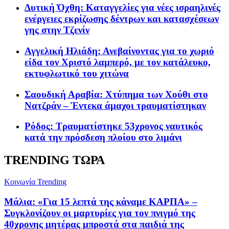
Δυτική Όχθη: Καταγγελίες για νέες ισραηλινές
ενέργειες εκρίζωσης δέντρων και κατασχέσεων
γης στην Τζενίν
Αγγελική Ηλιάδη: Ανεβαίνοντας για το χωριό
είδα τον Χριστό λαμπερό, με τον κατάλευκο,
εκτυφλωτικό του χιτώνα
Σαουδική Αραβία: Χτύπημα των Χούθι στο
Νατζράν – Έντεκα άμαχοι τραυματίστηκαν
Ρόδος: Τραυματίστηκε 53χρονος ναυτικός
κατά την πρόσδεση πλοίου στο λιμάνι
TRENDING ΤΩΡΑ
Κοινωνία
Trending
Μάλια: «Για 15 λεπτά της κάναμε ΚΑΡΠΑ» –
Συγκλονίζουν οι μαρτυρίες για τον πνιγμό της
40χρονης μητέρας μπροστά στα παιδιά της