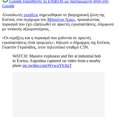
Google
Προσθέστε το ENIKOS ως προτιμώμενη πηγή στη
Google
Αλυσιδωτές
εκρήξεις
σημειώθηκαν σε βιομηχανική ζώνη της
Εσέισα, στα περίχωρα του
Μπουένος Άιρες
, προκαλώντας
πυρκαγιά που έχει εξαπλωθεί σε αρκετές εγκαταστάσεις, σύμφωνα
με τοπικούς αξιωματούχους.
«Οι εκρήξεις και η πυρκαγιά που μαίνεται σε αρκετές
εγκαταστάσεις είναι τρομερές», δήλωσε ο δήμαρχος της Εσέισα,
Γκαστόν Γκρανάδος, στον τηλεοπτικό σταθμό C5N.
WATCH: Massive explosion and fire at industrial hub
in Ezeiza, Argentina captured on video from a nearby
plane
pic.twitter.com/WvwuYb3tzT