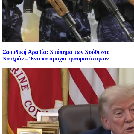
Σαουδική Αραβία: Χτύπημα των Χούθι στο
Νατζράν – Έντεκα άμαχοι τραυματίστηκαν