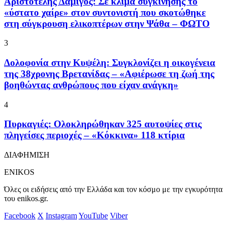
Αριστοτέλης Δαμίγος: Σε κλίμα συγκίνησης το
«ύστατο χαίρε» στον συντονιστή που σκοτώθηκε
στη σύγκρουση ελικοπτέρων στην Ψάθα – ΦΩΤΟ
3
Δολοφονία στην Κυψέλη: Συγκλονίζει η οικογένεια
της 38χρονης Βρετανίδας – «Αφιέρωσε τη ζωή της
βοηθώντας ανθρώπους που είχαν ανάγκη»
4
Πυρκαγιές: Ολοκληρώθηκαν 325 αυτοψίες στις
πληγείσες περιοχές – «Κόκκινα» 118 κτίρια
ΔΙΑΦΗΜΙΣΗ
ENIKOS
Όλες οι ειδήσεις από την Ελλάδα και τον κόσμο με την εγκυρότητα
του enikos.gr.
Facebook
X
Instagram
YouTube
Viber