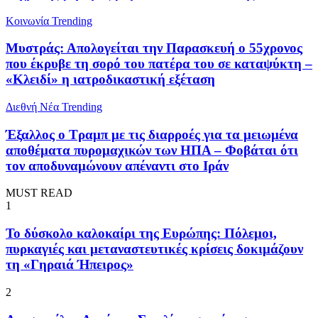
Κοινωνία
Trending
Μυστράς: Απολογείται την Παρασκευή ο 55χρονος
που έκρυβε τη σορό του πατέρα του σε καταψύκτη –
«Κλειδί» η ιατροδικαστική εξέταση
Διεθνή Νέα
Trending
Έξαλλος ο Τραμπ με τις διαρροές για τα μειωμένα
αποθέματα πυρομαχικών των ΗΠΑ – Φοβάται ότι
τον αποδυναμώνουν απέναντι στο Ιράν
MUST READ
1
To δύσκολο καλοκαίρι της Ευρώπης: Πόλεμοι,
πυρκαγιές και μεταναστευτικές κρίσεις δοκιμάζουν
τη «Γηραιά Ήπειρος»
2