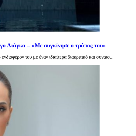
γο Λιάγκα – «Με συγκίνησε ο τρόπος του»
νδιαφέρον του με έναν ιδιαίτερα διακριτικό και συναισ...