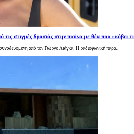
 τις στιγμές δροσιάς στην πισίνα με θέα που «κόβει 
 συνοδευόμενη από τον Γιώργο Λιάγκα. Η ραδιοφωνική παρα...