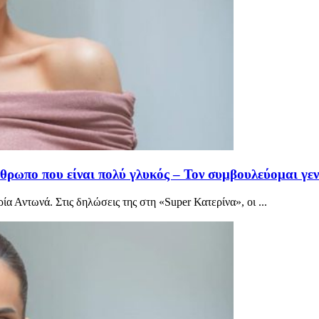
θρωπο που είναι πολύ γλυκός – Τον συμβουλεύομαι γε
α Αντωνά. Στις δηλώσεις της στη «Super Κατερίνα», οι ...