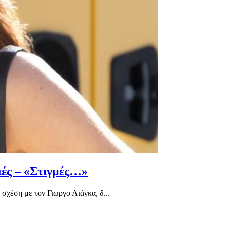
πές – «Στιγμές…»
σχέση με τον Γιώργο Λιάγκα, δ...