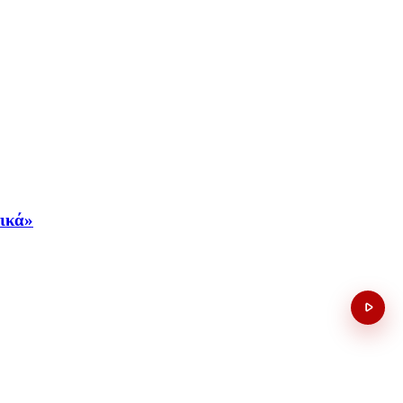
νικά»