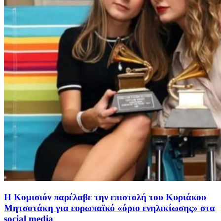
Η Κομισιόν παρέλαβε την επιστολή του Κυριάκου
Μητσοτάκη για ευρωπαϊκό «όριο ενηλικίωσης» στα
social media