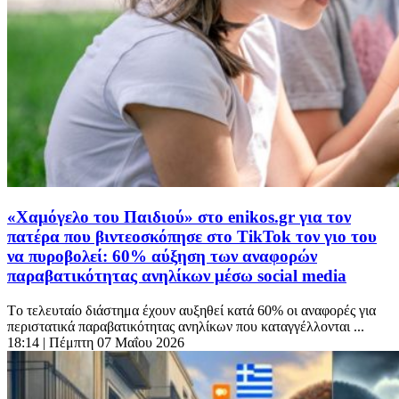
«Χαμόγελο του Παιδιού» στο enikos.gr για τον
πατέρα που βιντεοσκόπησε στο TikTok τον γιο του
να πυροβολεί: 60% αύξηση των αναφορών
παραβατικότητας ανηλίκων μέσω social media
Tο τελευταίο διάστημα έχουν αυξηθεί κατά 60% οι αναφορές για
περιστατικά παραβατικότητας ανηλίκων που καταγγέλλονται ...
18:14
| Πέμπτη 07 Μαΐου 2026