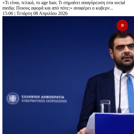
«Τι είναι, τελικά, το age ban; Τι σημαίνει απαγόρευση στα social
media; Ποιους αφορά και από πότε;» αναφέρει ο κυβερν...
15:06
| Τετάρτη 08 Απριλίου 2026