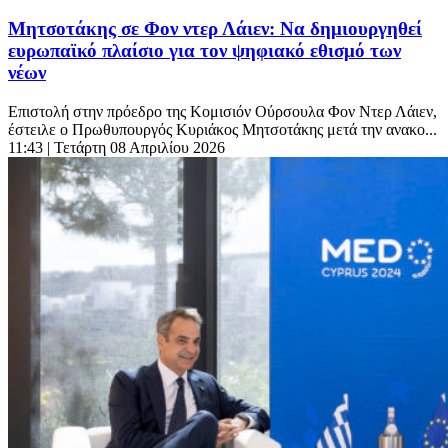
Μητσοτάκης σε Φον ντερ Λάιεν: Να δημιουργηθεί
ευρωπαϊκό πλαίσιο για τον ψηφιακό εθισμό των
νέων
Επιστολή στην πρόεδρο της Κομισιόν Ούρσουλα Φον Ντερ Λάιεν,
έστειλε ο Πρωθυπουργός Κυριάκος Μητσοτάκης μετά την ανακο...
11:43
| Τετάρτη 08 Απριλίου 2026