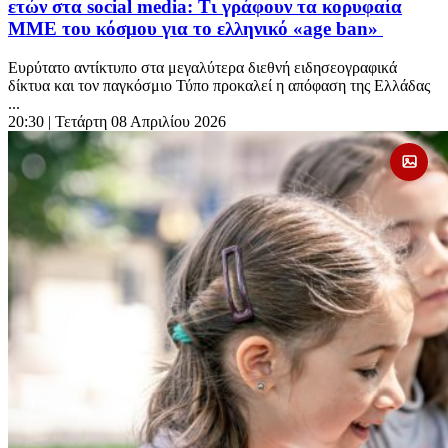
ετών στα social media: Τι γράφουν τα κορυφαία
ΜΜΕ του κόσμου για το ελληνικό «age ban»
Ευρύτατο αντίκτυπο στα μεγαλύτερα διεθνή ειδησεογραφικά
δίκτυα και τον παγκόσμιο Τύπο προκαλεί η απόφαση της Ελλάδας
...
20:30
| Τετάρτη 08 Απριλίου 2026