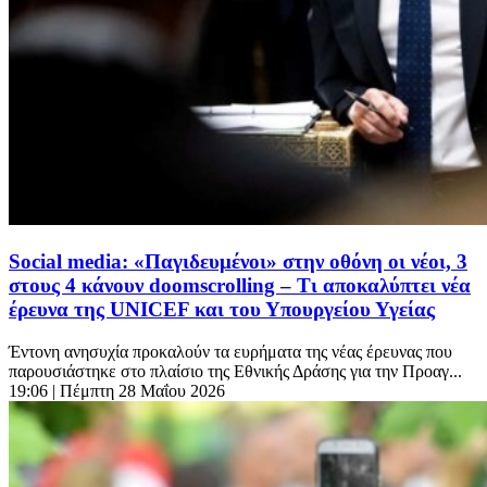
Social media: «Παγιδευμένοι» στην οθόνη οι νέοι, 3
στους 4 κάνουν doomscrolling – Τι αποκαλύπτει νέα
έρευνα της UNICEF και του Υπουργείου Υγείας
Έντονη ανησυχία προκαλούν τα ευρήματα της νέας έρευνας που
παρουσιάστηκε στο πλαίσιο της Εθνικής Δράσης για την Προαγ...
19:06
| Πέμπτη 28 Μαΐου 2026