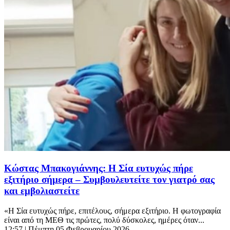
Κώστας Μπακογιάννης: Η Σία ευτυχώς πήρε
εξιτήριο σήμερα – Συμβουλευτείτε τον γιατρό σας
και εμβολιαστείτε
«Η Σία ευτυχώς πήρε, επιτέλους, σήμερα εξιτήριο. Η φωτογραφία
είναι από τη ΜΕΘ τις πρώτες, πολύ δύσκολες, ημέρες όταν...
12:57
| Πέμπτη 05 Φεβρουαρίου 2026