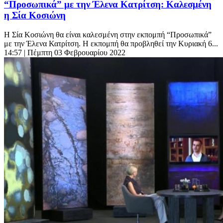
“Προσωπικά” με την Έλενα Κατρίτση: Καλεσμένη
η Σία Κοσιώνη
Η Σία Κοσιώνη θα είναι καλεσμένη στην εκπομπή “Προσωπικά”
με την Έλενα Κατρίτση. Η εκπομπή θα προβληθεί την Κυριακή 6...
14:57
| Πέμπτη 03 Φεβρουαρίου 2022