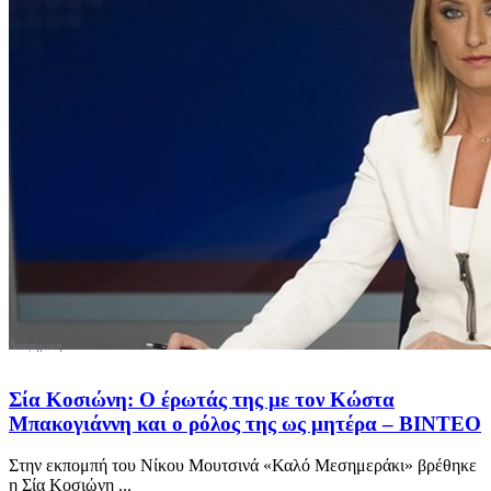
Σία Κοσιώνη: Ο έρωτάς της με τον Κώστα
Μπακογιάννη και ο ρόλος της ως μητέρα – ΒΙΝΤΕΟ
Στην εκπομπή του Νίκου Μουτσινά «Καλό Μεσημεράκι» βρέθηκε
η Σία Κοσιώνη ...