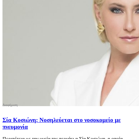
Σία Κοσιώνη: Νοσηλεύεται στο νοσοκομείο με
πνευμονία
Περιπέτεια με την υγεία της περνάει η Σία Κοσιώνη, η οποία