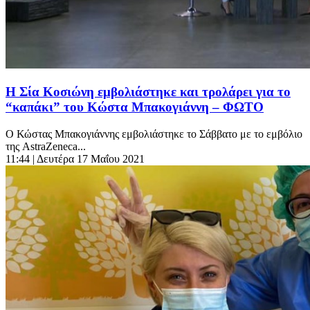
Η Σία Κοσιώνη εμβολιάστηκε και τρολάρει για το
“καπάκι” του Κώστα Μπακογιάννη – ΦΩΤΟ
Ο Κώστας Μπακογιάννης εμβολιάστηκε το Σάββατο με το εμβόλιο
της AstraZeneca...
11:44
| Δευτέρα 17 Μαΐου 2021