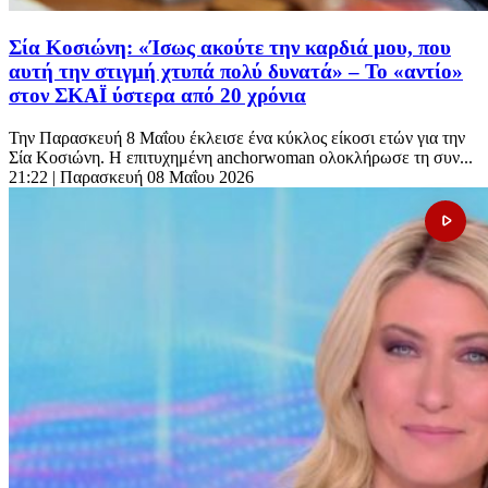
Σία Κοσιώνη: «Ίσως ακούτε την καρδιά μου, που
αυτή την στιγμή χτυπά πολύ δυνατά» – Το «αντίο»
στον ΣΚΑΪ ύστερα από 20 χρόνια
Την Παρασκευή 8 Μαΐου έκλεισε ένα κύκλος είκοσι ετών για την
Σία Κοσιώνη. Η επιτυχημένη anchorwoman ολοκλήρωσε τη συν...
21:22
| Παρασκευή 08 Μαΐου 2026