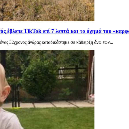
ός έβλεπε TikTok επί 7 λεπτά και το όχημά του «καρ
ένας 32χρονος άνδρας καταδικάστηκε σε κάθειρξη άνω των...