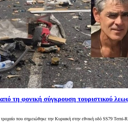
ί από τη φονική σύγκρουση τουριστικού λεω
τροχαίο που σημειώθηκε την Κυριακή στην εθνική οδό SS79 Terni-Rieti