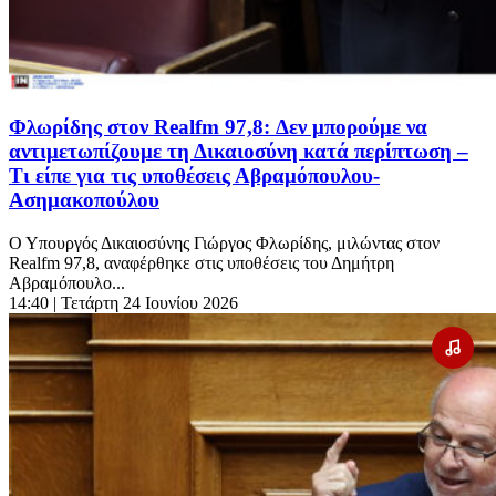
Φλωρίδης στον Realfm 97,8: Δεν μπορούμε να
αντιμετωπίζουμε τη Δικαιοσύνη κατά περίπτωση –
Τι είπε για τις υποθέσεις Αβραμόπουλου-
Ασημακοπούλου
Ο Υπουργός Δικαιοσύνης Γιώργος Φλωρίδης, μιλώντας στον
Realfm 97,8, αναφέρθηκε στις υποθέσεις του Δημήτρη
Αβραμόπουλο...
14:40
| Τετάρτη 24 Ιουνίου 2026