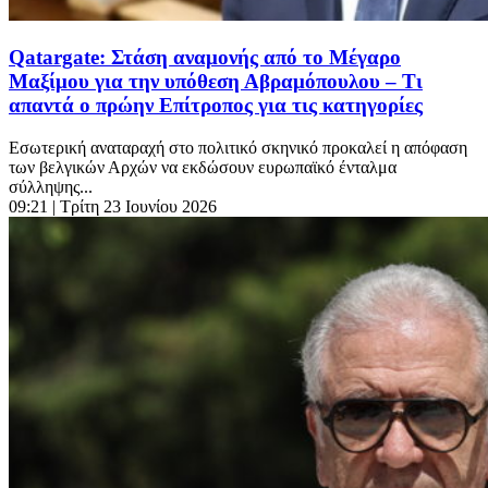
Qatargate: Στάση αναμονής από το Μέγαρο
Μαξίμου για την υπόθεση Αβραμόπουλου – Τι
απαντά ο πρώην Επίτροπος για τις κατηγορίες
Εσωτερική αναταραχή στο πολιτικό σκηνικό προκαλεί η απόφαση
των βελγικών Αρχών να εκδώσουν ευρωπαϊκό ένταλμα
σύλληψης...
09:21
| Τρίτη 23 Ιουνίου 2026