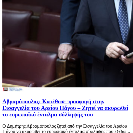
Αβραμόπουλος: Κατέθεσε προσφυγή στην
Εισαγγελία του Αρείου Πάγου – Ζητεί να ακυρωθεί
το ευρωπαϊκό ένταλμα σύλληψής του
Ο Δημήτρης Αβραμόπουλος ζητεί από την Εισαγγελία του Αρείου
Πάγου να ακυρωθεί το ευρωπαϊκό ένταλμα σύλληψης που εξέδω...