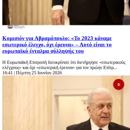
Κομισιόν για Αβραμόπουλο: «Το 2023 κάναμε
εσωτερικό έλεγχο, όχι έρευνα» – Αυτό είναι το
ευρωπαϊκό ένταλμα σύλληψής του
Η Ευρωπαϊκή Επιτροπή διευκρίνισε ότι διενήργησε «εσωτερικούς
ελέγχους» και όχι «εσωτερική έρευνα» για τον πρώην Επίτρ...
16:41
| Πέμπτη 25 Ιουνίου 2026