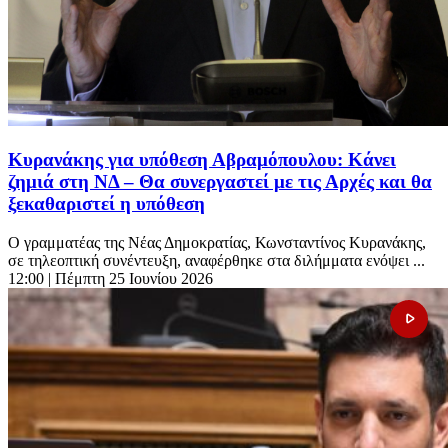
Κυρανάκης για υπόθεση Αβραμόπουλου: Κάνει
ζημιά στη ΝΔ – Θα συνεργαστεί με τις Αρχές και θα
ξεκαθαριστεί η υπόθεση
Ο γραμματέας της Νέας Δημοκρατίας, Κωνσταντίνος Κυρανάκης,
σε τηλεοπτική συνέντευξη, αναφέρθηκε στα διλήμματα ενόψει ...
12:00
| Πέμπτη 25 Ιουνίου 2026