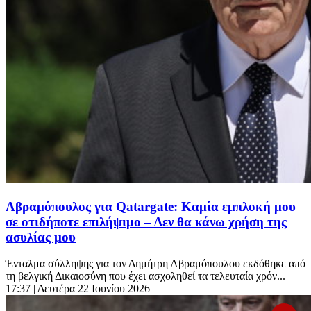
Αβραμόπουλος για Qatargate: Καμία εμπλοκή μου
σε οτιδήποτε επιλήψιμο – Δεν θα κάνω χρήση της
ασυλίας μου
Ένταλμα σύλληψης για τον Δημήτρη Αβραμόπουλου εκδόθηκε από
τη βελγική Δικαιοσύνη που έχει ασχοληθεί τα τελευταία χρόν...
17:37
| Δευτέρα 22 Ιουνίου 2026