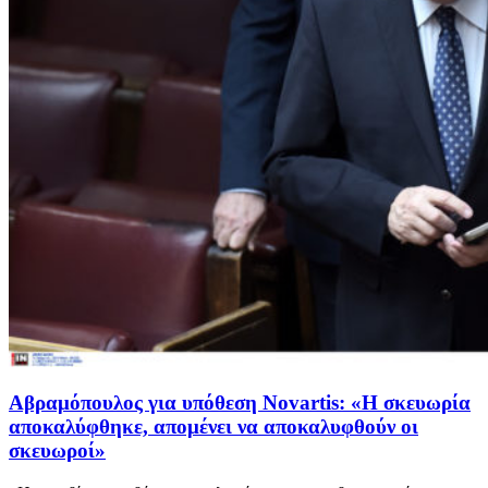
Αβραμόπουλος για υπόθεση Novartis: «Η σκευωρία
αποκαλύφθηκε, απομένει να αποκαλυφθούν οι
σκευωροί»