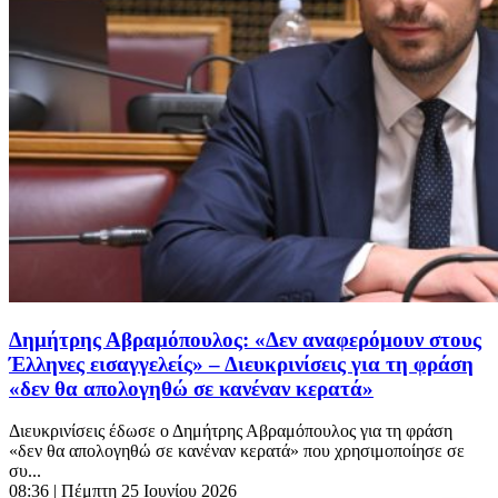
Δημήτρης Αβραμόπουλος: «Δεν αναφερόμουν στους
Έλληνες εισαγγελείς» – Διευκρινίσεις για τη φράση
«δεν θα απολογηθώ σε κανέναν κερατά»
Διευκρινίσεις έδωσε ο Δημήτρης Αβραμόπουλος για τη φράση
«δεν θα απολογηθώ σε κανέναν κερατά» που χρησιμοποίησε σε
συ...
08:36
| Πέμπτη 25 Ιουνίου 2026