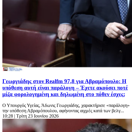
Γεωργιάδης στον Realfm 97,8 για Αβραμόπουλο: Η
υπόθεση αυτή είναι παράλογη – Έχετε ακούσει ποτέ
μίζα φορολογημένη και δηλωμένη στο πόθεν έσχες;
Ο Υπουργός Υγείας, Άδωνις Γεωργιάδης, χαρακτήρισε «παράλογη»
την υπόθεση Αβραμόπουλου, αφήνοντας αιχμές κατά των βελγ...
10:28
| Τρίτη 23 Ιουνίου 2026