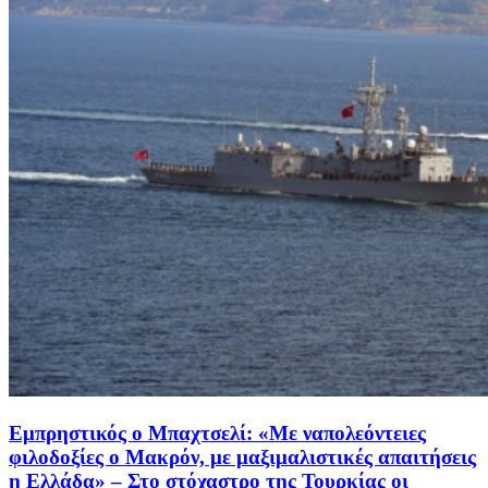
Εμπρηστικός ο Μπαχτσελί: «Με ναπολεόντειες
φιλοδοξίες ο Μακρόν, με μαξιμαλιστικές απαιτήσεις
η Ελλάδα» – Στο στόχαστρο της Τουρκίας οι