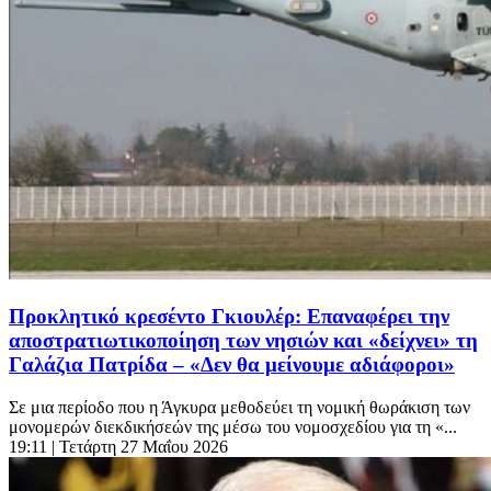
Προκλητικό κρεσέντο Γκιουλέρ: Επαναφέρει την
αποστρατιωτικοποίηση των νησιών και «δείχνει» τη
Γαλάζια Πατρίδα – «Δεν θα μείνουμε αδιάφοροι»
Σε μια περίοδο που η Άγκυρα μεθοδεύει τη νομική θωράκιση των
μονομερών διεκδικήσεών της μέσω του νομοσχεδίου για τη «...
19:11
| Τετάρτη 27 Μαΐου 2026