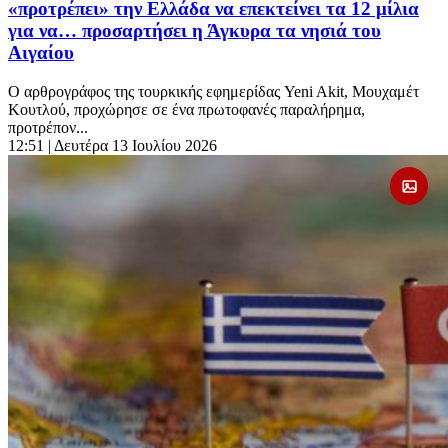
«προτρέπει» την Ελλάδα να επεκτείνει τα 12 μίλια
για να… προσαρτήσει η Άγκυρα τα νησιά του
Αιγαίου
Ο αρθρογράφος της τουρκικής εφημερίδας Yeni Akit, Μουχαμέτ
Κουτλού, προχώρησε σε ένα πρωτοφανές παραλήρημα,
προτρέπον...
12:51
| Δευτέρα 13 Ιουλίου 2026