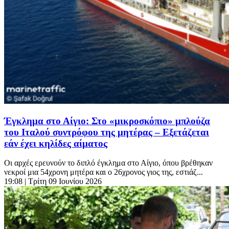
Έγκλημα στο Αίγιο: Στο «μικροσκόπιο» μπλούζα
του Ιταλού συντρόφου της μητέρας – Εξετάζεται
εάν έχει κηλίδες αίματος
Οι αρχές ερευνούν το διπλό έγκλημα στο Αίγιο, όπου βρέθηκαν
νεκροί μια 54χρονη μητέρα και ο 26χρονος γιος της, εστιάζ...
19:08
| Τρίτη 09 Ιουνίου 2026