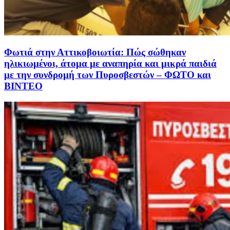
Φωτιά στην Αττικοβοιωτία: Πώς σώθηκαν
ηλικιωμένοι, άτομα με αναπηρία και μικρά παιδιά
με την συνδρομή των Πυροσβεστών – ΦΩΤΟ και
ΒΙΝΤΕΟ