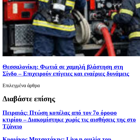
Θεσσαλονίκη: Φωτιά σε χαμηλή βλάστηση στη
Σίνδο – Επιχειρούν επίγειες και εναέριες δυνάμεις
Επιλεγμένα άρθρα
Διαβάστε επίσης
Πειραιάς: Πτώση κοπέλας από τον 7ο όροφο
κτιρίου – Διακομίστηκε χωρίς τις αισθήσεις της στο
Τζάνειο
Κυριάκος Μητσοτάκης: Live η ομιλία του