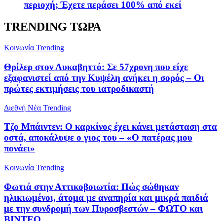
περιοχή; Έχετε περάσει 100% από εκεί
TRENDING ΤΩΡΑ
Κοινωνία
Trending
Θρίλερ στον Λυκαβηττό: Σε 57χρονη που είχε
εξαφανιστεί από την Κυψέλη ανήκει η σορός – Οι
πρώτες εκτιμήσεις του ιατροδικαστή
Διεθνή Νέα
Trending
Τζο Μπάιντεν: Ο καρκίνος έχει κάνει μετάσταση στα
οστά, αποκάλυψε ο γιος του – «Ο πατέρας μου
πονάει»
Κοινωνία
Trending
Φωτιά στην Αττικοβοιωτία: Πώς σώθηκαν
ηλικιωμένοι, άτομα με αναπηρία και μικρά παιδιά
με την συνδρομή των Πυροσβεστών – ΦΩΤΟ και
ΒΙΝΤΕΟ