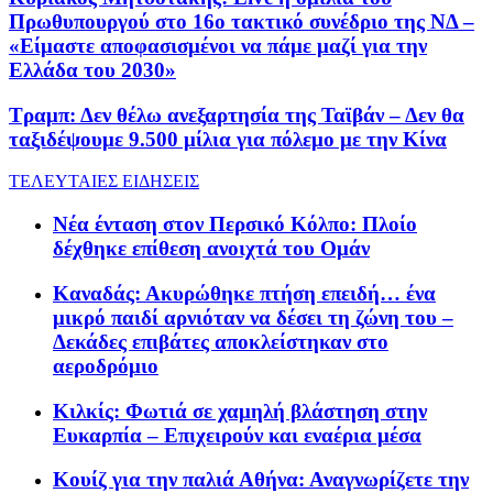
Πρωθυπουργού στο 16ο τακτικό συνέδριο της ΝΔ –
«Είμαστε αποφασισμένοι να πάμε μαζί για την
Ελλάδα του 2030»
Τραμπ: Δεν θέλω ανεξαρτησία της Ταϊβάν – Δεν θα
ταξιδέψουμε 9.500 μίλια για πόλεμο με την Κίνα
ΤΕΛΕΥΤΑΙΕΣ ΕΙΔΗΣΕΙΣ
Νέα ένταση στον Περσικό Κόλπο: Πλοίο
δέχθηκε επίθεση ανοιχτά του Ομάν
Καναδάς: Ακυρώθηκε πτήση επειδή… ένα
μικρό παιδί αρνιόταν να δέσει τη ζώνη του –
Δεκάδες επιβάτες αποκλείστηκαν στο
αεροδρόμιο
Κιλκίς: Φωτιά σε χαμηλή βλάστηση στην
Ευκαρπία – Επιχειρούν και εναέρια μέσα
Κουίζ για την παλιά Αθήνα: Αναγνωρίζετε την