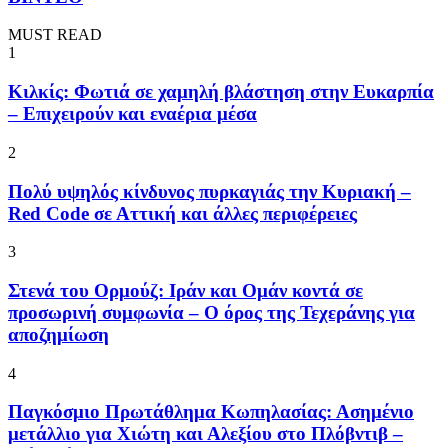
MUST READ
1
Κιλκίς: Φωτιά σε χαμηλή βλάστηση στην Ευκαρπία
– Επιχειρούν και εναέρια μέσα
2
Πολύ υψηλός κίνδυνος πυρκαγιάς την Κυριακή –
Red Code σε Αττική και άλλες περιφέρειες
3
Στενά του Ορμούζ: Ιράν και Ομάν κοντά σε
προσωρινή συμφωνία – Ο όρος της Τεχεράνης για
αποζημίωση
4
Παγκόσμιο Πρωτάθλημα Κωπηλασίας: Ασημένιο
μετάλλιο για Χιώτη και Αλεξίου στο Πλόβντιβ –