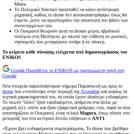
Μασκ.
Το Πολεμικό Ναυτικό προσπαθεί να κάνει αντίστροφη
μηχανική, καθώς το drone δεν αυτοκαταστράφηκε όπως θα
έπρεπε, ώστε να προσδιορίσει την αποστολή του βάσει των
συντεταγμένων του.
Οι Ουκρανοί θεωρούν αυτά τα drones μέρος υβριδικού
πολέμου στη Μεσόγειο, με σκοπό την επίθεση σε ρωσικές
νηοπομπές που μεταφέρουν σιτάρι ή σε τάνκερ.
Το κείμενο κάθε σύνοψης ελέγχεται από δημοσιογράφους του
ENIKOS
Google
Προσθέστε το ENIKOS ως προτιμώμενη πηγή στη
Google
Νέα στοιχεία παρουσιάστηκαν σήμερα Παρασκευή ως προς το
drone
που εντοπίστηκε στην περιοχή της
Λευκάδας
και κυρίως τα
τεχνικά χαρακτηριστικά του, τα οποία έχουν ιδιαίτερο ενδιαφέρον.
Το πλωτό “όπλο” ήταν εφοδιασμένο, ανάμεσα στα άλλα, με
μηχανή τζετ, οπότε και ήταν εξαιρετικά γρήγορο, ενώ, παρά τα όσα
υποστηρίζουν οι Ουκρανοί, είναι τελικά
Magura
, όπως τόνισε στο
ρεπορτάζ του στο κεντρικό δελτίο ειδήσεων ο
ANT1
.
«Έχουν βγει ενδιαφέροντα συμπεράσματα. Το drone που βρέθηκε
είναι τελικά τύπου Magura παρόλο που οι Ουκρανοί το αρνήθηκαν