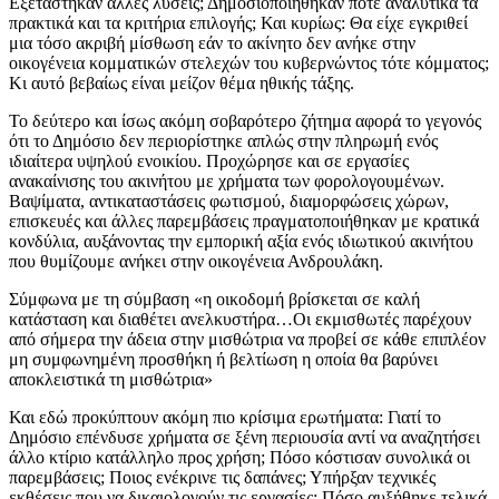
Εξετάστηκαν άλλες λύσεις; Δημοσιοποιήθηκαν ποτέ αναλυτικά τα
πρακτικά και τα κριτήρια επιλογής; Και κυρίως: Θα είχε εγκριθεί
μια τόσο ακριβή μίσθωση εάν το ακίνητο δεν ανήκε στην
οικογένεια κομματικών στελεχών του κυβερνώντος τότε κόμματος;
Κι αυτό βεβαίως είναι μείζον θέμα ηθικής τάξης.
Το δεύτερο και ίσως ακόμη σοβαρότερο ζήτημα αφορά το γεγονός
ότι το Δημόσιο δεν περιορίστηκε απλώς στην πληρωμή ενός
ιδιαίτερα υψηλού ενοικίου. Προχώρησε και σε εργασίες
ανακαίνισης του ακινήτου με χρήματα των φορολογουμένων.
Βαψίματα, αντικαταστάσεις φωτισμού, διαμορφώσεις χώρων,
επισκευές και άλλες παρεμβάσεις πραγματοποιήθηκαν με κρατικά
κονδύλια, αυξάνοντας την εμπορική αξία ενός ιδιωτικού ακινήτου
που θυμίζουμε ανήκει στην οικογένεια Ανδρουλάκη.
Σύμφωνα με τη σύμβαση «η οικοδομή βρίσκεται σε καλή
κατάσταση και διαθέτει ανελκυστήρα…Οι εκμισθωτές παρέχουν
από σήμερα την άδεια στην μισθώτρια να προβεί σε κάθε επιπλέον
μη συμφωνημένη προσθήκη ή βελτίωση η οποία θα βαρύνει
αποκλειστικά τη μισθώτρια»
Και εδώ προκύπτουν ακόμη πιο κρίσιμα ερωτήματα: Γιατί το
Δημόσιο επένδυσε χρήματα σε ξένη περιουσία αντί να αναζητήσει
άλλο κτίριο κατάλληλο προς χρήση; Πόσο κόστισαν συνολικά οι
παρεμβάσεις; Ποιος ενέκρινε τις δαπάνες; Υπήρξαν τεχνικές
εκθέσεις που να δικαιολογούν τις εργασίες; Πόσο αυξήθηκε τελικά