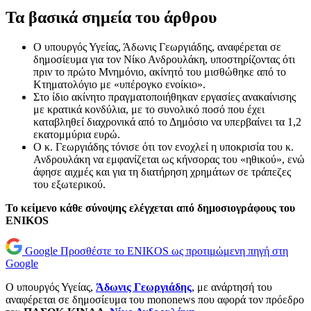
Τα βασικά σημεία του άρθρου
Ο υπουργός Υγείας, Άδωνις Γεωργιάδης, αναφέρεται σε
δημοσίευμα για τον Νίκο Ανδρουλάκη, υποστηρίζοντας ότι
πριν το πρώτο Μνημόνιο, ακίνητό του μισθώθηκε από το
Κτηματολόγιο με «υπέρογκο ενοίκιο».
Στο ίδιο ακίνητο πραγματοποιήθηκαν εργασίες ανακαίνισης
με κρατικά κονδύλια, με το συνολικό ποσό που έχει
καταβληθεί διαχρονικά από το Δημόσιο να υπερβαίνει τα 1,2
εκατομμύρια ευρώ.
Ο κ. Γεωργιάδης τόνισε ότι τον ενοχλεί η υποκρισία του κ.
Ανδρουλάκη να εμφανίζεται ως κήνσορας του «ηθικού», ενώ
άφησε αιχμές και για τη διατήρηση χρημάτων σε τράπεζες
του εξωτερικού.
Το κείμενο κάθε σύνοψης ελέγχεται από δημοσιογράφους του
ENIKOS
Google
Προσθέστε το ENIKOS ως προτιμώμενη πηγή στη
Google
Ο υπουργός Υγείας,
Άδωνις Γεωργιάδης
, με ανάρτησή του
αναφέρεται σε δημοσίευμα του mononews που αφορά τον πρόεδρο