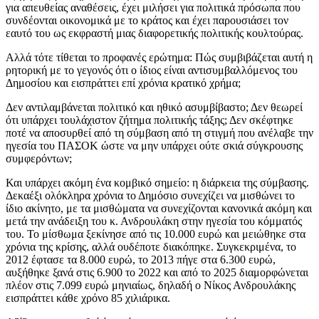
για απευθείας αναθέσεις, έχει μιλήσει για πολιτικά πρόσωπα που
συνδέονται οικονομικά με το κράτος και έχει παρουσιάσει τον
εαυτό του ως εκφραστή μιας διαφορετικής πολιτικής κουλτούρας.
Αλλά τότε τίθεται το προφανές ερώτημα: Πώς συμβιβάζεται αυτή η
ρητορική με το γεγονός ότι ο ίδιος είναι αντισυμβαλλόμενος του
Δημοσίου και εισπράττει επί χρόνια κρατικό χρήμα;
Δεν αντιλαμβάνεται πολιτικό και ηθικό ασυμβίβαστο; Δεν θεωρεί
ότι υπάρχει τουλάχιστον ζήτημα πολιτικής τάξης; Δεν σκέφτηκε
ποτέ να αποσυρθεί από τη σύμβαση από τη στιγμή που ανέλαβε την
ηγεσία του ΠΑΣΟΚ ώστε να μην υπάρχει ούτε σκιά σύγκρουσης
συμφερόντων;
Και υπάρχει ακόμη ένα κομβικό σημείο: η διάρκεια της σύμβασης.
Δεκαέξι ολόκληρα χρόνια το Δημόσιο συνεχίζει να μισθώνει το
ίδιο ακίνητο, με τα μισθώματα να συνεχίζονται κανονικά ακόμη και
μετά την ανάδειξη του κ. Ανδρουλάκη στην ηγεσία του κόμματός
του. Το μίσθωμα ξεκίνησε από τις 10.000 ευρώ και μειώθηκε στα
χρόνια της κρίσης, αλλά ουδέποτε διακόπηκε. Συγκεκριμένα, το
2012 έφτασε τα 8.000 ευρώ, το 2013 πήγε στα 6.300 ευρώ,
αυξήθηκε ξανά στις 6.900 το 2022 και από το 2025 διαμορφώνεται
πλέον στις 7.099 ευρώ μηνιαίως, δηλαδή ο Νίκος Ανδρουλάκης
εισπράττει κάθε χρόνο 85 χιλιάρικα.