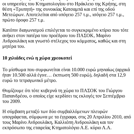
οι υπηρεσίες του Κτηματολογίου στο Ηράκλειο της Κρήτης, στη
θέση «Τρυπητή» της συνοικίας Κατσαμπά και επί της οδού
Μετεώρων. Αποτελείται από υπόγειο 257 τ.μ., ισόγειο 257 τ.μ.,
πρώτο όροφο 257 τ.μ.
Κατόπιν διαγωνισμού επιλέγεται το συγκεκριμένο κτίριο που τότε
ανήκει στον πατέρα του προέδρου του ΠΑΣΟΚ, Μαρίνο
Ανδρουλάκη και γνωστό στέλεχος του κόμματος, καθώς και στη
μητέρα του.
10 χιλιάδες ενώ η χώρα χρεοκοπεί
Το μίσθωμα που συμφωνείται είναι 10.000 ευρώ μηνιαίως (αρχικά
ήταν 10.500 αλλά έγινε… έκπτωση 500 ευρώ), δηλαδή στα 12,9
ευρώ το τετραγωνικό μέτρο.
Θυμίζουμε ότι τότε κυβερνά τη χώρα το ΠΑΣΟΚ του Γιώργου
Παπανδρέου, ο οποίος είχε κερδίσει τις εκλογές τον Σεπτέμβριο
του 2009.
Η σύμβαση μεταξύ των δύο συμβαλλόμενων πλευρών
υπογράφεται, σύμφωνα με τα έγγραφα, στις 20 Απριλίου 2010, από
τους Μαρίνο Ανδρουλάκη, Καλλιόπη Ανδρουλάκη και τον
εκπρόσωπο της εταιρείας Κτηματολόγιο Α.Ε. κύριο Λ.Α.