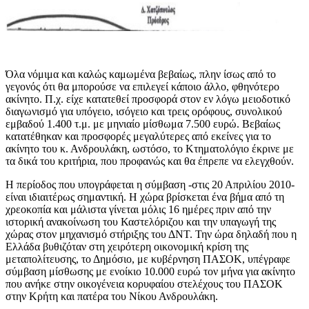
Όλα νόμιμα και καλώς καμωμένα βεβαίως, πλην ίσως από το
γεγονός ότι θα μπορούσε να επιλεγεί κάποιο άλλο, φθηνότερο
ακίνητο. Π.χ. είχε κατατεθεί προσφορά στον εν λόγω μειοδοτικό
διαγωνισμό για υπόγειο, ισόγειο και τρεις ορόφους, συνολικού
εμβαδού 1.400 τ.μ. με μηνιαίο μίσθωμα 7.500 ευρώ. Βεβαίως
κατατέθηκαν και προσφορές μεγαλύτερες από εκείνες για το
ακίνητο του κ. Ανδρουλάκη, ωστόσο, το Κτηματολόγιο έκρινε με
τα δικά του κριτήρια, που προφανώς και θα έπρεπε να ελεγχθούν.
Η περίοδος που υπογράφεται η σύμβαση -στις 20 Απριλίου 2010-
είναι ιδιαιτέρως σημαντική. Η χώρα βρίσκεται ένα βήμα από τη
χρεοκοπία και μάλιστα γίνεται μόλις 16 ημέρες πριν από την
ιστορική ανακοίνωση του Καστελόριζου και την υπαγωγή της
χώρας στον μηχανισμό στήριξης του ΔΝΤ. Την ώρα δηλαδή που η
Ελλάδα βυθιζόταν στη χειρότερη οικονομική κρίση της
μεταπολίτευσης, το Δημόσιο, με κυβέρνηση ΠΑΣΟΚ, υπέγραφε
σύμβαση μίσθωσης με ενοίκιο 10.000 ευρώ τον μήνα για ακίνητο
που ανήκε στην οικογένεια κορυφαίου στελέχους του ΠΑΣΟΚ
στην Κρήτη και πατέρα του Νίκου Ανδρουλάκη.