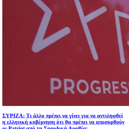
ΣΥΡΙΖΑ: Τι άλλο πρέπει να γίνει για να αντιληφθεί
η ελληνική κυβέρνηση ότι θα πρέπει να αποσυρθούν
οι Patriot από τη Σαουδική Αραβία;