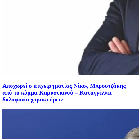
Αποχωρεί ο επιχειρηματίας Νίκος Μπρουτζάκης
από το κόμμα Καρυστιανού – Καταγγέλλει
δολοφονία χαρακτήρων