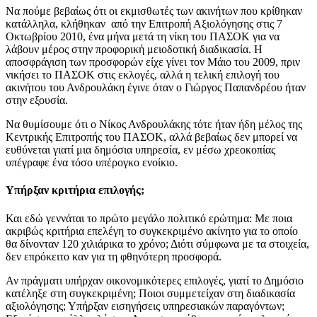
Να πούμε βεβαίως ότι οι εκμισθωτές των ακινήτων που κρίθηκαν
κατάλληλα, κλήθηκαν από την Επιτροπή Αξιολόγησης στις 7
Οκτωβρίου 2010, ένα μήνα μετά τη νίκη του ΠΑΣΟΚ για να
λάβουν μέρος στην προφορική μειοδοτική διαδικασία. Η
αποσφράγιση των προσφορών είχε γίνει τον Μάιο του 2009, πριν
νικήσει το ΠΑΣΟΚ στις εκλογές, αλλά η τελική επιλογή του
ακινήτου του Ανδρουλάκη έγινε όταν ο Γιώργος Παπανδρέου ήταν
στην εξουσία.
Να θυμίσουμε ότι ο Νίκος Ανδρουλάκης τότε ήταν ήδη μέλος της
Κεντρικής Επιτροπής του ΠΑΣΟΚ, αλλά βεβαίως δεν μπορεί να
ευθύνεται γιατί μια δημόσια υπηρεσία, εν μέσω χρεοκοπίας
υπέγραφε ένα τόσο υπέρογκο ενοίκιο.
Υπήρξαν κριτήρια επιλογής;
Και εδώ γεννάται το πρώτο μεγάλο πολιτικό ερώτημα: Με ποια
ακριβώς κριτήρια επελέγη το συγκεκριμένο ακίνητο για το οποίο
θα δίνονταν 120 χιλιάρικα το χρόνο; Διότι σύμφωνα με τα στοιχεία,
δεν επρόκειτο καν για τη φθηνότερη προσφορά.
Αν πράγματι υπήρχαν οικονομικότερες επιλογές, γιατί το Δημόσιο
κατέληξε στη συγκεκριμένη; Ποιοι συμμετείχαν στη διαδικασία
αξιολόγησης; Υπήρξαν εισηγήσεις υπηρεσιακών παραγόντων;