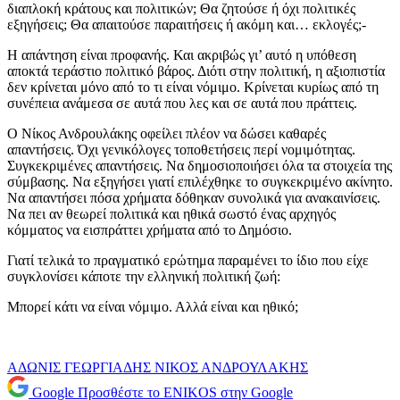
διαπλοκή κράτους και πολιτικών; Θα ζητούσε ή όχι πολιτικές
εξηγήσεις; Θα απαιτούσε παραιτήσεις ή ακόμη και… εκλογές;-
Η απάντηση είναι προφανής. Και ακριβώς γι’ αυτό η υπόθεση
αποκτά τεράστιο πολιτικό βάρος. Διότι στην πολιτική, η αξιοπιστία
δεν κρίνεται μόνο από το τι είναι νόμιμο. Κρίνεται κυρίως από τη
συνέπεια ανάμεσα σε αυτά που λες και σε αυτά που πράττεις.
Ο Νίκος Ανδρουλάκης οφείλει πλέον να δώσει καθαρές
απαντήσεις. Όχι γενικόλογες τοποθετήσεις περί νομιμότητας.
Συγκεκριμένες απαντήσεις. Να δημοσιοποιήσει όλα τα στοιχεία της
σύμβασης. Να εξηγήσει γιατί επιλέχθηκε το συγκεκριμένο ακίνητο.
Να απαντήσει πόσα χρήματα δόθηκαν συνολικά για ανακαινίσεις.
Να πει αν θεωρεί πολιτικά και ηθικά σωστό ένας αρχηγός
κόμματος να εισπράττει χρήματα από το Δημόσιο.
Γιατί τελικά το πραγματικό ερώτημα παραμένει το ίδιο που είχε
συγκλονίσει κάποτε την ελληνική πολιτική ζωή:
Μπορεί κάτι να είναι νόμιμο. Αλλά είναι και ηθικό;
ΑΔΩΝΙΣ ΓΕΩΡΓΙΑΔΗΣ
ΝΙΚΟΣ ΑΝΔΡΟΥΛΑΚΗΣ
Google
Προσθέστε το ENIKOS στην Google