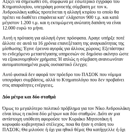
Αξίζει να σημειωθεί ότι, σύμφωνα με εσωτερικό έγγραφο του
Κτηματολογίου, υπεγράφη μονοετής σύμβαση με τον κ.
Ανδρουλάκη καθώς προτείνεται η αλλαγή κτιρίου το οποίο θα
πρέπει να διαθέτει επιφάνεια κατ’ ελάχιστον 900 τ.μ. και κατά
μέγιστον 1.200 τ.μ. και η εκτιμώμενη ανώτατη δαπάνη να είναι
12.000 ευρώ το μήνα.
Αυτή η πρόταση για αλλαγή έγινε πρόσφατα. Αραγε υπήρξε ποτέ
άλλοτε σε αυτά τα 16 χρόνια επανεξέταση της αναγκαιότητας της
μίσθωσης; Έγινε έρευνα αγοράς για άλλους χώρους; Εξετάστηκε
το ενδεχόμενο μεταστέγασης υπηρεσιών σε δημόσιο ακίνητο ώστε
να εξοικονομηθούν χρήματα; Ή απλώς η σύμβαση ανανεωνόταν
αυτοματοποιημένα χωρίς ουσιαστικό έλεγχο;
Αυτό φυσικά δεν αφορά τον πρόεδρο του ΠΑΣΟΚ που νόμιμα
υπογράφει συμβάσεις, αλλά το Κτηματολόγιο που δεν προβαίνει
στις απαραίτητες ενέργειες.
Δύο μέτρα και δύο σταθμά
Όμως το μεγαλύτερο πολιτικό πρόβλημα για τον Νίκο Ανδρουλάκη
είναι ίσως η εικόνα δύο μέτρων και δύο σταθμών. Διότι αν μια
αντίστοιχη υπόθεση αφορούσε τον Κυριάκο Μητσοτάκη ή
κορυφαίο κυβερνητικό στέλεχος, ποια θα ήταν η στάση του
ΠΑΣΟΚ; Θα μιλούσε ή όχι για ηθικό θέμα; Θα κατήγγελλε ή όχι