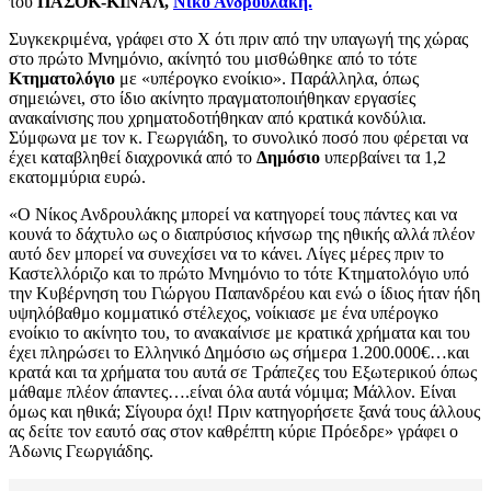
του
ΠΑΣΟΚ-ΚΙΝΑΛ,
Νίκο Ανδρουλάκη.
Συγκεκριμένα, γράφει στο X ότι πριν από την υπαγωγή της χώρας
στο πρώτο Μνημόνιο, ακίνητό του μισθώθηκε από το τότε
Κτηματολόγιο
με «υπέρογκο ενοίκιο». Παράλληλα, όπως
σημειώνει, στο ίδιο ακίνητο πραγματοποιήθηκαν εργασίες
ανακαίνισης που χρηματοδοτήθηκαν από κρατικά κονδύλια.
Σύμφωνα με τον κ. Γεωργιάδη, το συνολικό ποσό που φέρεται να
έχει καταβληθεί διαχρονικά από το
Δημόσιο
υπερβαίνει τα 1,2
εκατομμύρια ευρώ.
«Ο Νίκος Ανδρουλάκης μπορεί να κατηγορεί τους πάντες και να
κουνά το δάχτυλο ως ο διαπρύσιος κήνσωρ της ηθικής αλλά πλέον
αυτό δεν μπορεί να συνεχίσει να το κάνει. Λίγες μέρες πριν το
Καστελλόριζο και το πρώτο Μνημόνιο το τότε Κτηματολόγιο υπό
την Κυβέρνηση του Γιώργου Παπανδρέου και ενώ ο ίδιος ήταν ήδη
υψηλόβαθμο κομματικό στέλεχος, νοίκιασε με ένα υπέρογκο
ενοίκιο το ακίνητο του, το ανακαίνισε με κρατικά χρήματα και του
έχει πληρώσει το Ελληνικό Δημόσιο ως σήμερα 1.200.000€…και
κρατά και τα χρήματα του αυτά σε Τράπεζες του Εξωτερικού όπως
μάθαμε πλέον άπαντες….είναι όλα αυτά νόμιμα; Μάλλον. Είναι
όμως και ηθικά; Σίγουρα όχι! Πριν κατηγορήσετε ξανά τους άλλους
ας δείτε τον εαυτό σας στον καθρέπτη κύριε Πρόεδρε» γράφει ο
Άδωνις Γεωργιάδης.