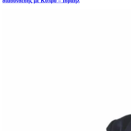
διασύνδεσης με Κύπρο – Ισραήλ