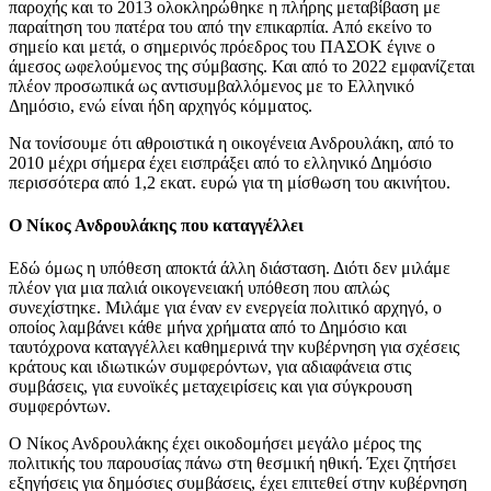
παροχής και το 2013 ολοκληρώθηκε η πλήρης μεταβίβαση με
παραίτηση του πατέρα του από την επικαρπία. Από εκείνο το
σημείο και μετά, ο σημερινός πρόεδρος του ΠΑΣΟΚ έγινε ο
άμεσος ωφελούμενος της σύμβασης. Και από το 2022 εμφανίζεται
πλέον προσωπικά ως αντισυμβαλλόμενος με το Ελληνικό
Δημόσιο, ενώ είναι ήδη αρχηγός κόμματος.
Να τονίσουμε ότι αθροιστικά η οικογένεια Ανδρουλάκη, από το
2010 μέχρι σήμερα έχει εισπράξει από το ελληνικό Δημόσιο
περισσότερα από 1,2 εκατ. ευρώ για τη μίσθωση του ακινήτου.
Ο Νίκος Ανδρουλάκης που καταγγέλλει
Εδώ όμως η υπόθεση αποκτά άλλη διάσταση. Διότι δεν μιλάμε
πλέον για μια παλιά οικογενειακή υπόθεση που απλώς
συνεχίστηκε. Μιλάμε για έναν εν ενεργεία πολιτικό αρχηγό, ο
οποίος λαμβάνει κάθε μήνα χρήματα από το Δημόσιο και
ταυτόχρονα καταγγέλλει καθημερινά την κυβέρνηση για σχέσεις
κράτους και ιδιωτικών συμφερόντων, για αδιαφάνεια στις
συμβάσεις, για ευνοϊκές μεταχειρίσεις και για σύγκρουση
συμφερόντων.
Ο Νίκος Ανδρουλάκης έχει οικοδομήσει μεγάλο μέρος της
πολιτικής του παρουσίας πάνω στη θεσμική ηθική. Έχει ζητήσει
εξηγήσεις για δημόσιες συμβάσεις, έχει επιτεθεί στην κυβέρνηση