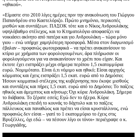
«ηθικού».
«Είμαστε στο 2010 λίγες ημέρες πριν την ανακοίνωση του Γιώργου
Παπανδρέου στο Καστελόριζο. Πρώτο μνημόνιο, περικοπές
μισθών και συντάξεων. ΠΑΣΟΚ τότε και ο Νίκος Ανδρουλάκης
υψηλόβαθμο στέλεχος, και το Κτηματολόγιο αποφασίζει να
νοικιάσει ακίνητο από πατέρα και γιο Ανδρουλάκη – τώρα μόνο
γιου – ενώ υπήρχε χαμηλότερη προσφορά. Μέσα στον διαγωνισμό
έβαλαν – προφανώς φωτογραφικά – να πρέπει ανακαινίσουν το
κτίριο με χρήματα των φορολογουμένων, άρα πλήρωσαν οι
φορολογούμενοι για να ανακαινίσουν το χρέπι που είχαν. Και
έκτοτε έχει εισπράξει μέχρι σήμερα περίπου 1,5 εκατομμύρια
ευρώ. Νομιμότατο. Είναι ό,τι νόμιμο και ηθικό; Είσαι αρχηγός
κόμματος και έχεις εισπράξει 1,5 εκατ. ευρώ από το Δημόσιο;
Ήσουν κομματικό στέλεχος της κυβέρνησης που έκοψε μισθούς
και συντάξεις και πήρες 1,5 εκατ. ευρώ από το Δημόσιο; Το παίζεις
ηθικός και άμεμπτος και κήνσωρ; Όχι κύριε Ανδρουλάκη. Σήμερα
το διάβασα. Το ξέρατε εσείς; Εγώ δεν το ήξερα. Κύριε
Ανδρουλάκη επειδή το κουνάς το δάχτυλο και το παίζεις
πάλλευκος και παναθώος και πρέπει να είσαι κρυστάλλινος, ενώ
προφανώς δεν είσαι – γιατί το 1 εκατομμύριο το έχεις στις
Βρυξέλλες, όχι εδώ – να πέσουν λίγο οι τόνοι» περιέγραψε ο κ.
Γεωργιάδης.