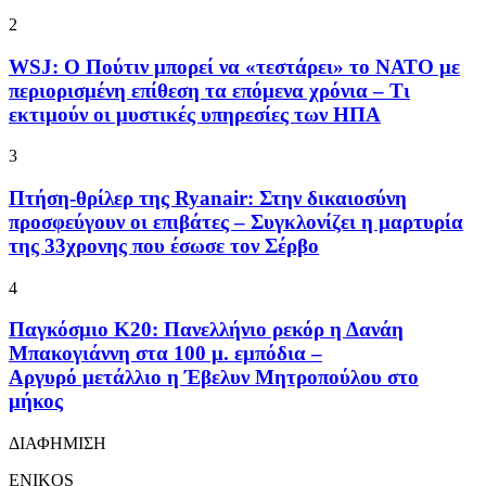
2
WSJ: Ο Πούτιν μπορεί να «τεστάρει» το ΝΑΤΟ με
περιορισμένη επίθεση τα επόμενα χρόνια – Τι
εκτιμούν οι μυστικές υπηρεσίες των ΗΠΑ
3
Πτήση-θρίλερ της Ryanair: Στην δικαιοσύνη
προσφεύγουν οι επιβάτες – Συγκλονίζει η μαρτυρία
της 33χρονης που έσωσε τον Σέρβο
4
Παγκόσμιο Κ20: Πανελλήνιο ρεκόρ η Δανάη
Μπακογιάννη στα 100 μ. εμπόδια –
Αργυρό μετάλλιο η Έβελυν Μητροπούλου στο
μήκος
ΔΙΑΦΗΜΙΣΗ
ENIKOS