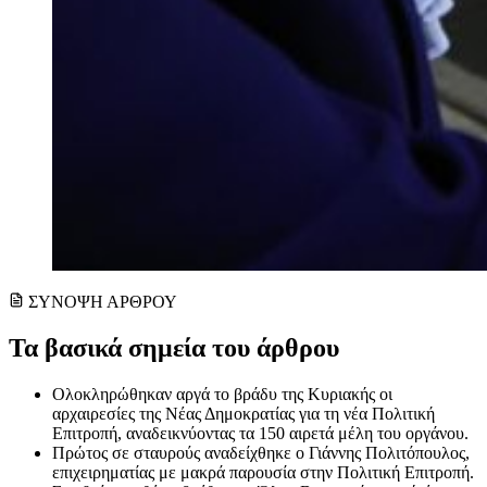
ΣΥΝΟΨΗ ΑΡΘΡΟΥ
Τα βασικά σημεία του άρθρου
Ολοκληρώθηκαν αργά το βράδυ της Κυριακής οι
αρχαιρεσίες της Νέας Δημοκρατίας για τη νέα Πολιτική
Επιτροπή, αναδεικνύοντας τα 150 αιρετά μέλη του οργάνου.
Πρώτος σε σταυρούς αναδείχθηκε ο Γιάννης Πολιτόπουλος,
επιχειρηματίας με μακρά παρουσία στην Πολιτική Επιτροπή.