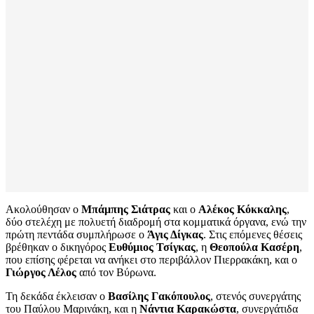
Ακολούθησαν ο
Μπάμπης Σιάτρας
και ο
Αλέκος Κόκκαλης
,
δύο στελέχη με πολυετή διαδρομή στα κομματικά όργανα, ενώ την
πρώτη πεντάδα συμπλήρωσε ο
Άγις Δίγκας
. Στις επόμενες θέσεις
βρέθηκαν ο δικηγόρος
Ευθύμιος Τσίγκας
, η
Θεοπούλα Κασέρη
,
που επίσης φέρεται να ανήκει στο περιβάλλον Πιερρακάκη, και ο
Γιώργος Λέλος
από τον Βύρωνα.
Τη δεκάδα έκλεισαν ο
Βασίλης Γακόπουλος
, στενός συνεργάτης
του Παύλου Μαρινάκη, και η
Νάντια Καρακώστα
, συνεργάτιδα