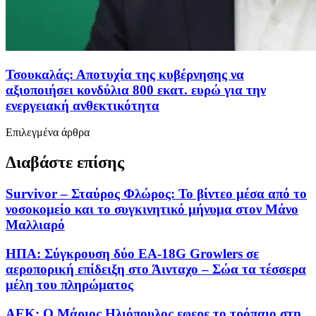
Τσουκαλάς: Αποτυχία της κυβέρνησης να
αξιοποιήσει κονδύλια 800 εκατ. ευρώ για την
ενεργειακή ανθεκτικότητα
Επιλεγμένα άρθρα
Διαβάστε επίσης
Survivor – Σταύρος Φλώρος: Το βίντεο μέσα από το
νοσοκομείο και το συγκινητικό μήνυμα στον Μάνο
Μαλλιαρό
ΗΠΑ: Σύγκρουση δύο EA-18G Growlers σε
αεροπορική επίδειξη στο Άινταχο – Σώα τα τέσσερα
μέλη του πληρώματος
AEK: O Μάριος Ηλιόπουλος εφερε το τρόπαιο στη