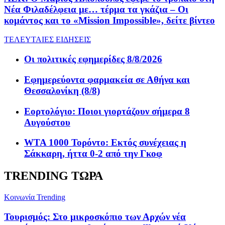
Νέα Φιλαδέλφεια με… τέρμα τα γκάζια – Οι
κομάντος και το «Mission Impossible», δείτε βίντεο
ΤΕΛΕΥΤΑΙΕΣ ΕΙΔΗΣΕΙΣ
Οι πολιτικές εφημερίδες 8/8/2026
Εφημερεύοντα φαρμακεία σε Αθήνα και
Θεσσαλονίκη (8/8)
Εορτολόγιο: Ποιοι γιορτάζουν σήμερα 8
Αυγούστου
WTA 1000 Τορόντο: Εκτός συνέχειας η
Σάκκαρη, ήττα 0-2 από την Γκοφ
TRENDING ΤΩΡΑ
Κοινωνία
Trending
Τουρισμός: Στο μικροσκόπιο των Αρχών νέα