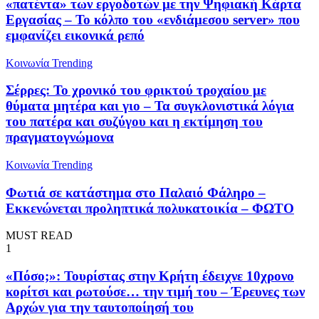
«πατέντα» των εργοδοτών με την Ψηφιακή Κάρτα
Εργασίας – Το κόλπο του «ενδιάμεσου server» που
εμφανίζει εικονικά ρεπό
Κοινωνία
Trending
Σέρρες: Το χρονικό του φρικτού τροχαίου με
θύματα μητέρα και γιο – Τα συγκλονιστικά λόγια
του πατέρα και συζύγου και η εκτίμηση του
πραγματογνώμονα
Κοινωνία
Trending
Φωτιά σε κατάστημα στο Παλαιό Φάληρο –
Εκκενώνεται προληπτικά πολυκατοικία – ΦΩΤΟ
MUST READ
1
«Πόσο;»: Τουρίστας στην Κρήτη έδειχνε 10χρονο
κορίτσι και ρωτούσε… την τιμή του – Έρευνες των
Αρχών για την ταυτοποίησή του