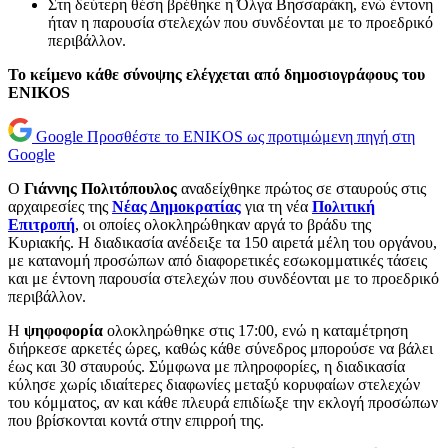
Στη δεύτερη θέση βρέθηκε η Όλγα Βησσαράκη, ενώ έντονη
ήταν η παρουσία στελεχών που συνδέονται με το προεδρικό
περιβάλλον.
Το κείμενο κάθε σύνοψης ελέγχεται από δημοσιογράφους του
ENIKOS
Google
Προσθέστε το ENIKOS ως προτιμώμενη πηγή στη
Google
Ο
Γιάννης Πολιτόπουλος
αναδείχθηκε πρώτος σε σταυρούς στις
αρχαιρεσίες της
Νέας Δημοκρατίας
για τη νέα
Πολιτική
Επιτροπή
, οι οποίες ολοκληρώθηκαν αργά το βράδυ της
Κυριακής. Η διαδικασία ανέδειξε τα 150 αιρετά μέλη του οργάνου,
με κατανομή προσώπων από διαφορετικές εσωκομματικές τάσεις
και με έντονη παρουσία στελεχών που συνδέονται με το προεδρικό
περιβάλλον.
Η
ψηφοφορία
ολοκληρώθηκε στις 17:00, ενώ η καταμέτρηση
διήρκεσε αρκετές ώρες, καθώς κάθε σύνεδρος μπορούσε να βάλει
έως και 30 σταυρούς. Σύμφωνα με πληροφορίες, η διαδικασία
κύλησε χωρίς ιδιαίτερες διαφωνίες μεταξύ κορυφαίων στελεχών
του κόμματος, αν και κάθε πλευρά επιδίωξε την εκλογή προσώπων
που βρίσκονται κοντά στην επιρροή της.