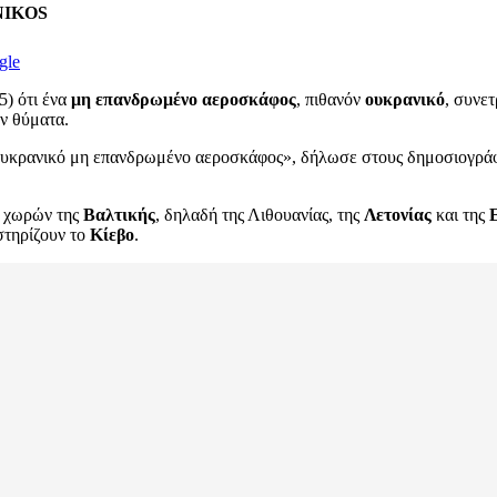
ENIKOS
gle
5) ότι ένα
μη επανδρωμένο αεροσκάφος
, πιθανόν
ουκρανικό
, συνε
αν θύματα.
να ουκρανικό μη επανδρωμένο αεροσκάφος», δήλωσε στους δημοσιογρ
ν χωρών της
Βαλτικής
, δηλαδή της Λιθουανίας, της
Λετονίας
και της
στηρίζουν το
Κίεβο
.