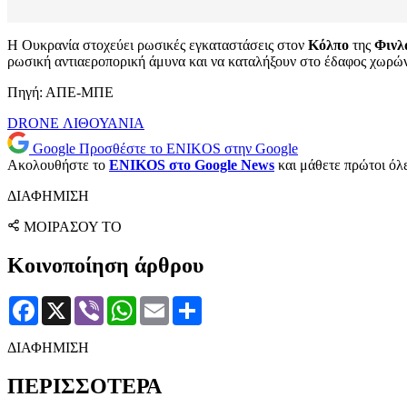
Η Ουκρανία στοχεύει ρωσικές εγκαταστάσεις στον
Κόλπο
της
Φινλ
ρωσική αντιαεροπορική άμυνα και να καταλήξουν στο έδαφος χωρών
Πηγή: ΑΠΕ-ΜΠΕ
DRONE
ΛΙΘΟΥΑΝΙΑ
Google
Προσθέστε το ENIKOS στην Google
Ακολουθήστε το
ENIKOS στο Google News
και μάθετε πρώτοι όλες
ΔΙΑΦΗΜΙΣΗ
ΜΟΙΡΑΣΟΥ ΤΟ
Κοινοποίηση άρθρου
Facebook
X
Viber
WhatsApp
Email
Μοιραστείτε
ΔΙΑΦΗΜΙΣΗ
ΠΕΡΙΣΣΟΤΕΡΑ