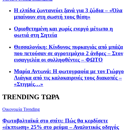
Η ελπίδα ζωντανεύει ξανά για 3 ζώδια – «Όλα
μπαίνουν στη σωστή τους θέση»
Οριοθετημένη και χωρίς ενεργό μέτωπο η
φωτιά στη Σητεία
Θεσσαλονίκη: Κίνδυνος πυρκαγιάς από μπάζα
που πετούσαν σε αγροτεμάχιο 2 άνδρες – Στον
εισαγγελέα οι συλληφθέντες – ΦΩΤΟ
Μαρία Αντωνά: Η φωτογραφία με τον Γιώργο
Λιάγκα από τις καλοκαιρινές τους διακοπές –
«Στιγμές…»
TRENDING ΤΩΡΑ
Oικονομία
Trending
Φωτοβολταϊκά στο σπίτι: Πώς θα κερδίσετε
«έκπτωση» 25% στο ρεύμα – Αναλυτικός οδηγός