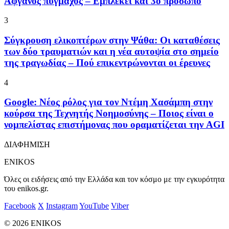
Αφγανός πυγμάχος – Εμπλέκει και 3ο πρόσωπο
3
Σύγκρουση ελικοπτέρων στην Ψάθα: Οι καταθέσεις
των δύο τραυματιών και η νέα αυτοψία στο σημείο
της τραγωδίας – Πού επικεντρώνονται οι έρευνες
4
Google: Νέος ρόλος για τον Ντέμη Χασάμπη στην
κούρσα της Τεχνητής Νοημοσύνης – Ποιος είναι ο
νομπελίστας επιστήμονας που οραματίζεται την AGI
ΔΙΑΦΗΜΙΣΗ
ENIKOS
Όλες οι ειδήσεις από την Ελλάδα και τον κόσμο με την εγκυρότητα
του enikos.gr.
Facebook
X
Instagram
YouTube
Viber
© 2026 ENIKOS