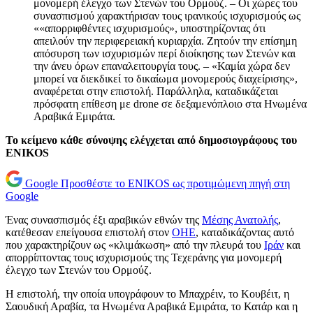
μονομερή έλεγχο των Στενών του Ορμούζ. – Οι χώρες του
συνασπισμού χαρακτήρισαν τους ιρανικούς ισχυρισμούς ως
««απορριφθέντες ισχυρισμούς», υποστηρίζοντας ότι
απειλούν την περιφερειακή κυριαρχία. Ζητούν την επίσημη
απόσυρση των ισχυρισμών περί διοίκησης των Στενών και
την άνευ όρων επαναλειτουργία τους. – «Καμία χώρα δεν
μπορεί να διεκδικεί το δικαίωμα μονομερούς διαχείρισης»,
αναφέρεται στην επιστολή. Παράλληλα, καταδικάζεται
πρόσφατη επίθεση με drone σε δεξαμενόπλοιο στα Ηνωμένα
Αραβικά Εμιράτα.
Το κείμενο κάθε σύνοψης ελέγχεται από δημοσιογράφους του
ENIKOS
Google
Προσθέστε το ENIKOS ως προτιμώμενη πηγή στη
Google
Ένας συνασπισμός έξι αραβικών εθνών της
Μέσης Ανατολής
,
κατέθεσαν επείγουσα επιστολή στον
ΟΗΕ
, καταδικάζοντας αυτό
που χαρακτηρίζουν ως «κλιμάκωση» από την πλευρά του
Ιράν
και
απορρίπτοντας τους ισχυρισμούς της Τεχεράνης για μονομερή
έλεγχο των Στενών του Ορμούζ.
Η επιστολή, την οποία υπογράφουν το Μπαχρέιν, το Κουβέιτ, η
Σαουδική Αραβία, τα Ηνωμένα Αραβικά Εμιράτα, το Κατάρ και η