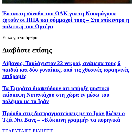
Έκτακτη σύνοδο του ΟΑΚ για τη Νικαράγουα
ζητούν οι ΗΠΑ και σύμμαχοί τους – Στο επίκεντρο η
πολιτική του Ορτέγα
Επιλεγμένα άρθρα
Διαβάστε επίσης
Λίβανος: Τουλάχιστον 22 νεκροί, ανάμεσα τους 6
παιδιά και δύο γυναίκες, από τις χθεσινές ισραηλινές
επιδρομές
Τα Εμιράτα διαψεύδουν ότι υπήρξε μυστική
επίσκεψη Νετανιάχου στη χώρα εν μέσω του
πολέμου με το Ιράν
Πρόοδο στις διαπραγματεύσεις με το Ιράν βλέπει ο
Τζέι Ντι Βανς – «Κόκκινη γραμμή» τα πυρηνικά
ΤΕΛΕΥΤΑΙΕΣ ΕΙΔΗΣΕΙΣ