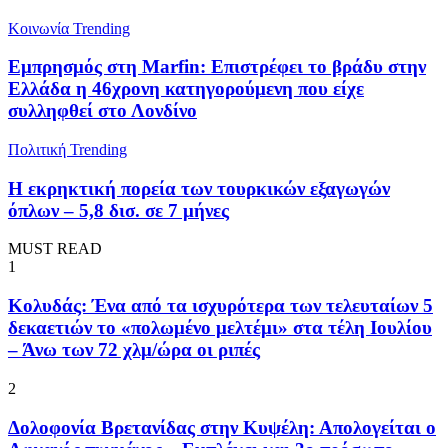
Κοινωνία
Trending
Εμπρησμός στη Marfin: Επιστρέφει το βράδυ στην
Ελλάδα η 46χρονη κατηγορούμενη που είχε
συλληφθεί στο Λονδίνο
Πολιτική
Trending
Η εκρηκτική πορεία των τουρκικών εξαγωγών
όπλων – 5,8 δισ. σε 7 μήνες
MUST READ
1
Κολυδάς: Ένα από τα ισχυρότερα των τελευταίων 5
δεκαετιών το «πολωμένο μελτέμι» στα τέλη Ιουλίου
– Άνω των 72 χλμ/ώρα οι ριπές
2
Δολοφονία Βρετανίδας στην Κυψέλη: Απολογείται ο