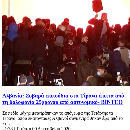
Αλβανία: Σοβαρά επεισόδια στα Τίρανα έπειτα από
τη δολοφονία 25χρονου από αστυνομικό- ΒΙΝΤΕΟ
Σε πεδίο μάχης μετατράπηκαν το απόγευμα της Τετάρτης τα
Τίρανα, όπου εκατοντάδες Αλβανοί συγκεντρώθηκαν έξω από το
κτ...
21:38
| Τετάρτη 09 Δεκεμβρίου 2020