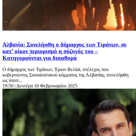
Αλβανία: Συνελήφθη ο δήμαρχος των Τιράνων, σε
κατ’ οίκον περιορισμό η σύζυγός του –
Κατηγορούνται για διαφθορά
Ο δήμαρχος των Τιράνων, Έριον Βελίαϊ, στέλεχος που
κυβερνώντος Σοσιαλιστικού κόμματος της Αλβανίας, συνελήφθη
ως ύποπ...
19:50
| Δευτέρα 10 Φεβρουαρίου 2025