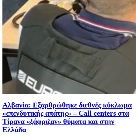
Αλβανία: Εξαρθρώθηκε διεθνές κύκλωμα
«επενδυτικής απάτης» – Call centers στα
Τίρανα «ξάφριζαν» θύματα και στην
Ελλάδα