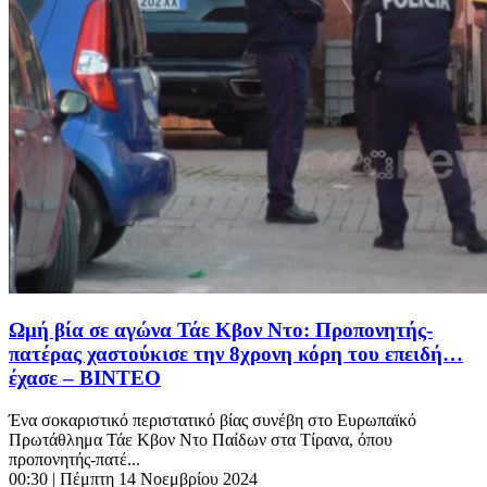
Ωμή βία σε αγώνα Τάε Κβον Ντο: Προπονητής-
πατέρας χαστούκισε την 8χρονη κόρη του επειδή…
έχασε – ΒΙΝΤΕΟ
Ένα σοκαριστικό περιστατικό βίας συνέβη στο Ευρωπαϊκό
Πρωτάθλημα Τάε Κβον Ντο Παίδων στα Τίρανα, όπου
προπονητής-πατέ...
00:30
| Πέμπτη 14 Νοεμβρίου 2024