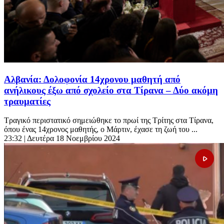
Αλβανία: Δολοφονία 14χρονου μαθητή από
ανήλικους έξω από σχολείο στα Τίρανα – Δύο ακόμη
τραυματίες
Τραγικό περιστατικό σημειώθηκε το πρωί της Τρίτης στα Τίρανα,
όπου ένας 14χρονος μαθητής, ο Μάρτιν, έχασε τη ζωή του ...
23:32
| Δευτέρα 18 Νοεμβρίου 2024