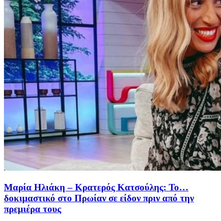
Μαρία Ηλιάκη – Κρατερός Κατσούλης: Το…
δοκιμαστικό στο Πρωίαν σε είδον πριν από την
πρεμιέρα τους