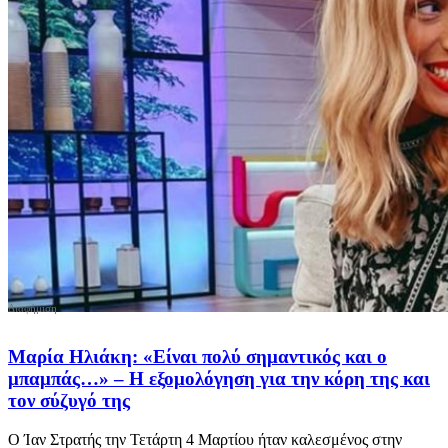
Μαρία Ηλιάκη: «Είναι πολύ σημαντικός και ο
μπαμπάς…» – Η εξομολόγηση για την κόρη της και
τον σύζυγό της
Ο Ίαν Στρατής την Τετάρτη 4 Μαρτίου ήταν καλεσμένος στην