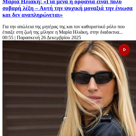
Μαρία Ηλιάκη: «Για μένα η ορφάνια είναι πολύ
σοβαρή λέξη – Αυτή την ψυχική μοναξιά την ένιωσα
και δεν αναπληρώνεται»
Για την απώλεια της μητέρας της και τον καθοριστικό ρόλο που
έπαιξε στη ζωή της μίλησε η Μαρία Ηλιάκη, στην διαδικτυα...
00:55
| Παρασκευή 26 Δεκεμβρίου 2025