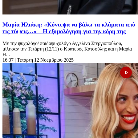
Μαρία Ηλιάκη: «Κόντεψα να βάλω τα κλάματα από
τις τύψεις…» – Η εξομολόγηση για την κόρη της
Με την ψυχολόγο/ παιδοψυχολόγο Αγγελίνα Στεργιοπούλου,
μίλησαν την Τετάρτη (12/11) ο Κρατερός Κατσούλης και η Μαρία
Η...
16:37
| Τετάρτη 12 Νοεμβρίου 2025