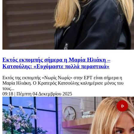
Εκτός εκπομπής σήμερα η Μαρία Ηλιάκη –
Κατσούλης: «Ευχόμαστε πολλά περαστικά»
Εκτός της εκπομπής «Νωρίς Νωρίς» στην ΕΡΤ είναι σήμερα η
Μαρία Ηλιάκη. Ο Κρατερός Κατσούλης καλημέρισε μόνος του
τους...
09:18
| Πέμπτη 04 Δεκεμβρίου 2025