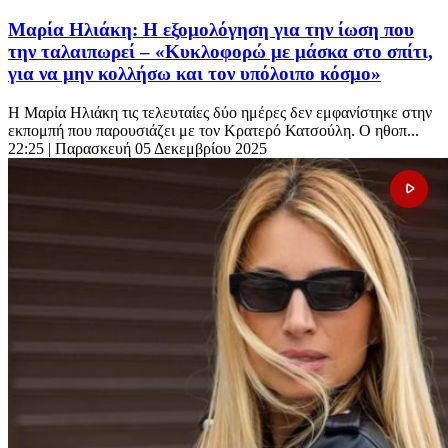
Μαρία Ηλιάκη: Η εξομολόγηση για την ίωση που
την ταλαιπωρεί – «Κυκλοφορώ με μάσκα στο σπίτι,
για να μην κολλήσω και τον υπόλοιπο κόσμο»
Η Μαρία Ηλιάκη τις τελευταίες δύο ημέρες δεν εμφανίστηκε στην
εκπομπή που παρουσιάζει με τον Κρατερό Κατσούλη. Ο ηθοπ...
22:25
| Παρασκευή 05 Δεκεμβρίου 2025