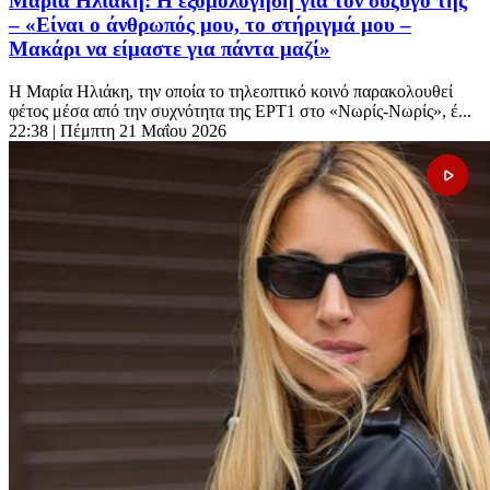
Μαρία Ηλιάκη: Η εξομολόγηση για τον σύζυγό της
– «Είναι ο άνθρωπός μου, το στήριγμά μου –
Μακάρι να είμαστε για πάντα μαζί»
Η Μαρία Ηλιάκη, την οποία το τηλεοπτικό κοινό παρακολουθεί
φέτος μέσα από την συχνότητα της ΕΡΤ1 στο «Νωρίς-Νωρίς», έ...
22:38
| Πέμπτη 21 Μαΐου 2026