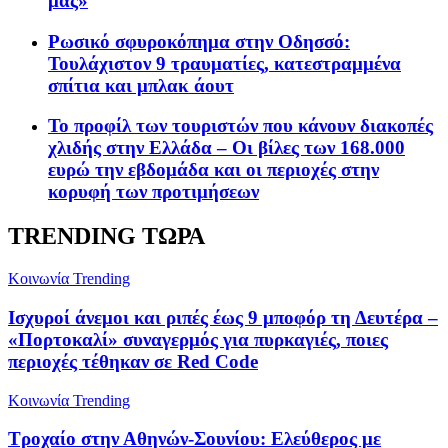
μας»
Ρωσικό σφυροκόπημα στην Οδησσό:
Τουλάχιστον 9 τραυματίες, κατεστραμμένα
σπίτια και μπλακ άουτ
Το προφίλ των τουριστών που κάνουν διακοπές
χλιδής στην Ελλάδα – Οι βίλες των 168.000
ευρώ την εβδομάδα και οι περιοχές στην
κορυφή των προτιμήσεων
TRENDING ΤΩΡΑ
Κοινωνία
Trending
Ισχυροί άνεμοι και ριπές έως 9 μποφόρ τη Δευτέρα –
«Πορτοκαλί» συναγερμός για πυρκαγιές, ποιες
περιοχές τέθηκαν σε Red Code
Κοινωνία
Trending
Τροχαίο στην Αθηνών-Σουνίου: Ελεύθερος με