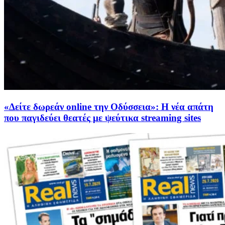
«Δείτε δωρεάν online την Οδύσσεια»: Η νέα απάτη
που παγιδεύει θεατές με ψεύτικα streaming sites