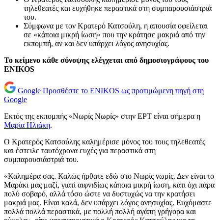
τηλεθεατές και ευχήθηκε περαστικά στη συμπαρουσιάστριά
του.
Σύμφωνα με τον Κρατερό Κατσούλη, η απουσία οφείλεται
σε «κάποια μικρή ίωση» που την κράτησε μακριά από την
εκπομπή, αν και δεν υπάρχει λόγος ανησυχίας.
Το κείμενο κάθε σύνοψης ελέγχεται από δημοσιογράφους του
ENIKOS
Google
Προσθέστε το ENIKOS ως προτιμώμενη πηγή στη
Google
Εκτός της εκπομπής «Νωρίς Νωρίς» στην ΕΡΤ είναι σήμερα η
Μαρία Ηλιάκη
.
Ο Κρατερός Κατσούλης καλημέρισε μόνος του τους τηλεθεατές
και έστειλε ταυτόχρονα ευχές για περαστικά στη
συμπαρουσιάστριά του.
«Καλημέρα σας. Καλώς ήρθατε εδώ στο Νωρίς νωρίς. Δεν είναι το
Μαράκι μας μαζί, γιατί αιφνιδίως κάποια μικρή ίωση, κάτι όχι πάρα
πολύ σοβαρό, αλλά τόσο ώστε να δυστυχώς να την κρατήσει
μακριά μας. Είναι καλά, δεν υπάρχει λόγος ανησυχίας. Ευχόμαστε
πολλά πολλά περαστικά, με πολλή πολλή αγάπη γρήγορα και