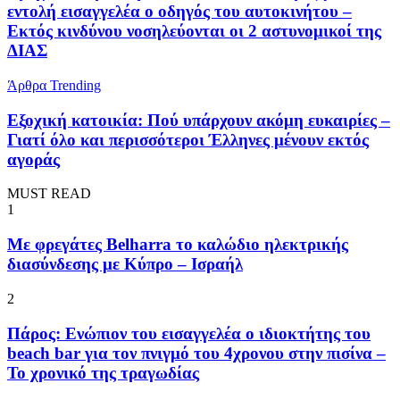
εντολή εισαγγελέα ο οδηγός του αυτοκινήτου –
Εκτός κινδύνου νοσηλεύονται οι 2 αστυνομικοί της
ΔΙΑΣ
Άρθρα
Trending
Εξοχική κατοικία: Πού υπάρχουν ακόμη ευκαιρίες –
Γιατί όλο και περισσότεροι Έλληνες μένουν εκτός
αγοράς
MUST READ
1
Με φρεγάτες Belharra το καλώδιο ηλεκτρικής
διασύνδεσης με Κύπρο – Ισραήλ
2
Πάρος: Ενώπιον του εισαγγελέα ο ιδιοκτήτης του
beach bar για τον πνιγμό του 4χρονου στην πισίνα –
Το χρονικό της τραγωδίας