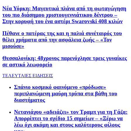
Νέα Υόρκη: Μαγευτικά πλάνα από τη φωταγώγηση
του πιο διάσημου χριστουγεννιάτικου δέντρου –
Στην κορυφή του ένα αστέρι Swarovski 408 κιλών
Πέθανε ο πατέρας της και η παλιά συνέταιρός του
θέλει χρήματα από την ασφάλεια ζωής – «Τον
μισούσε»
Θεσσαλονίκη: 48χρονος παρενόχλησε τρεις γυναίκες
σε αστικό λεωφορείο
ΤΕΛΕΥΤΑΙΕΣ ΕΙΔΗΣΕΙΣ
Σπάνιο κοσμικό φαινόμενο «πρόδωσε»
περιπλανώμενη μαύρη τρύπα στα βάθη του
διαστήματος
Νετανιάχου «αδειάζει» τον Τραμπ για τη Γάζα:
Απορρίπτει το σχέδιο 15 σημείων – «Ξέρω να
λέω όχι ακόμη και στους καλύτερους φίλους