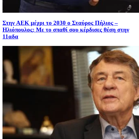
Στην AEK μέχρι το 2030 ο Σταύρος Πήλιος –
Ηλιόπουλος: Με το σπαθί σου κέρδισες θέση στην
11αδα