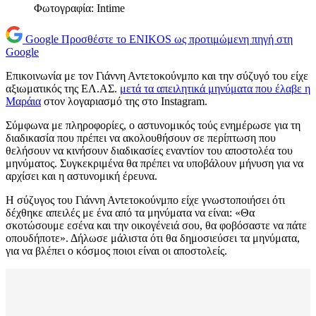
Φωτογραφία: Intime
Google
Προσθέστε το ENIKOS ως προτιμώμενη πηγή στη
Google
Επικοινωνία με τον Γιάννη Αντετοκούνμπο και την σύζυγό του είχε
αξιωματικός της ΕΛ.ΑΣ.
μετά τα απειλητικά μηνύματα που έλαβε η
Μαράια
στον λογαριασμό της στο Instagram.
Σύμφωνα με πληροφορίες, ο αστυνομικός τούς ενημέρωσε για τη
διαδικασία που πρέπει να ακολουθήσουν σε περίπτωση που
θελήσουν να κινήσουν διαδικασίες εναντίον του αποστολέα του
μηνύματος. Συγκεκριμένα θα πρέπει να υποβάλουν μήνυση για να
αρχίσει και η αστυνομική έρευνα.
Η σύζυγος του Γιάννη Αντετοκούνμπο είχε γνωστοποιήσει ότι
δέχθηκε απειλές με ένα από τα μηνύματα να είναι: «Θα
σκοτώσουμε εσένα και την οικογένειά σου, θα φοβόσαστε να πάτε
οπουδήποτε». Δήλωσε μάλιστα ότι θα δημοσιεύσει τα μηνύματα,
για να βλέπει ο κόσμος ποιοι είναι οι αποστολείς.