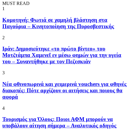
MUST READ
1
Κομοτηνή: Φωτιά σε χαμηλή βλάστηση στα
Παγούρια – Κινητοποίηση της Πυροσβεστικής
2
Ιράν: Δημοσιεύτηκε «το πρώτο βίντεο» του
Μοτζτάμπα Χαμενεΐ εν μέσω φημών για την υγεία
του – Συναντήθηκε με τον Πεζεσκιάν
3
Νέα φθινοπωρινά και χειμερινά vouchers για φθηνές
διακοπές: Πότε αρχίζουν οι αιτήσεις και ποιους θα
αφορά
4
Τουρισμός για Όλους: Ποιοι ΑΦΜ μπορούν να
υποβάλουν αίτηση σήμερα – Αναλυτικός οδηγός