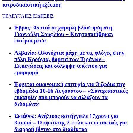
ιατροδικαστική εξέταση
ΤΕΛΕΥΤΑΙΕΣ ΕΙΔΗΣΕΙΣ
Έβρος: Φωτιά σε χαμηλή βλάστηση στη
Γιαννούλη Σουφλίου – Κινητοποιήθηκαν
εναέρια μέσα
Αλβανία: Ολονύχτια μάχη με τις φλόγες στην
πόλη Κρούγια, βόρεια των Τιράνων –
Εκκενώσεις και σύλληψη υπόπτου για
εμπρησμό
Έρχεται οικονομική επιτυχία για 3 ζώδια την
εβδομάδα 10-16 Αυγούστου – «Συναρπαστικές
ευκαιρίες που μπορούν να αλλάξουν τα
δεδομένα»
Σκιάθος: Ανήλικος κατήγγειλε 17χρονο για
βιασμό – Ο εφιάλτης 2 ετών και οι απειλές για
διαρροή βίντεο στο διαδίκτυο