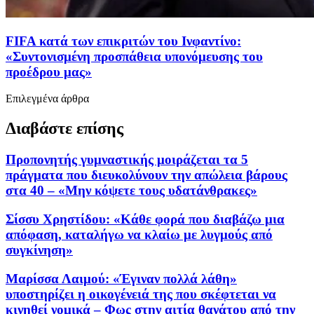
FIFA κατά των επικριτών του Ινφαντίνο:
«Συντονισμένη προσπάθεια υπονόμευσης του
προέδρου μας»
Επιλεγμένα άρθρα
Διαβάστε επίσης
Προπονητής γυμναστικής μοιράζεται τα 5
πράγματα που διευκολύνουν την απώλεια βάρους
στα 40 – «Μην κόψετε τους υδατάνθρακες»
Σίσσυ Χρηστίδου: «Κάθε φορά που διαβάζω μια
απόφαση, καταλήγω να κλαίω με λυγμούς από
συγκίνηση»
Μαρίσσα Λαιμού: «Έγιναν πολλά λάθη»
υποστηρίζει η οικογένειά της που σκέφτεται να
κινηθεί νομικά – Φως στην αιτία θανάτου από την