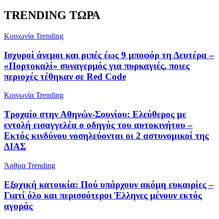
TRENDING ΤΩΡΑ
Κοινωνία
Trending
Ισχυροί άνεμοι και ριπές έως 9 μποφόρ τη Δευτέρα –
«Πορτοκαλί» συναγερμός για πυρκαγιές, ποιες
περιοχές τέθηκαν σε Red Code
Κοινωνία
Trending
Τροχαίο στην Αθηνών-Σουνίου: Ελεύθερος με
εντολή εισαγγελέα ο οδηγός του αυτοκινήτου –
Εκτός κινδύνου νοσηλεύονται οι 2 αστυνομικοί της
ΔΙΑΣ
Άρθρα
Trending
Εξοχική κατοικία: Πού υπάρχουν ακόμη ευκαιρίες –
Γιατί όλο και περισσότεροι Έλληνες μένουν εκτός
αγοράς