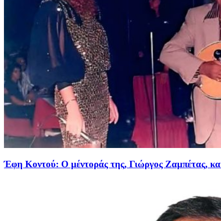
Έφη Κοντού: Ο μέντοράς της, Γιώργος Ζαμπέτας, κα