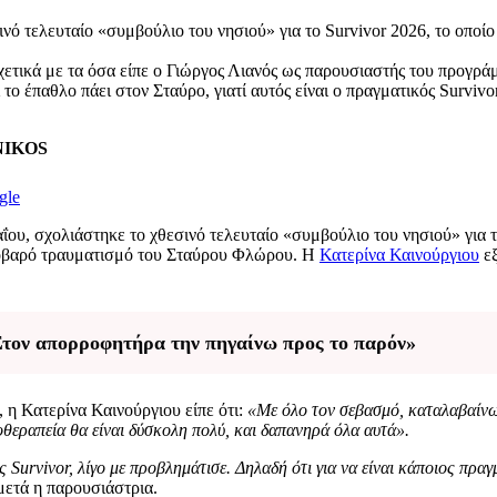
σινό τελευταίο «συμβούλιο του νησιού» για το Survivor 2026, το οπ
ετικά με τα όσα είπε ο Γιώργος Λιανός ως παρουσιαστής του προγρά
 έπαθλο πάει στον Σταύρο, γιατί αυτός είναι ο πραγματικός Survivor
ENIKOS
gle
ΐου, σχολιάστηκε το χθεσινό τελευταίο «συμβούλιο του νησιού» για 
 σοβαρό τραυματισμό του Σταύρου Φλώρου. Η
Κατερίνα Καινούργιου
εξ
 Στον απορροφητήρα την πηγαίνω προς το παρόν»
η Κατερίνα Καινούργιου είπε ότι:
«Με όλο τον σεβασμό, καταλαβαίνω
αποθεραπεία θα είναι δύσκολη πολύ, και δαπανηρά όλα αυτά».
ς Survivor, λίγο με προβλημάτισε. Δηλαδή ότι για να είναι κάποιος πραγ
ετά η παρουσιάστρια.