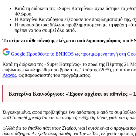
Κατά τη διάρκεια της «Super Κατερίνας» σχολιάστηκε το χθε
Φλώρου.
Η Κατερίνα Καινούργιου εξέφρασε τον προβληματισμό της, σχ
Η παρουσιάστρια δήλωσε προβληματισμένη με τη φράση «ότι το
πρέπει να του συμβεί όλο αυτό.
Το κείμενο κάθε σύνοψης ελέγχεται από δημοσιογράφους του 
Google
Προσθέστε το ENIKOS ως προτιμώμενη πηγή στη Goo
Κατά τη διάρκεια της «Super Κατερίνας» το πρωί της Πέμπτης 21 Μα
επιβίωσης ολοκληρώθηκε το βράδυ της Τετάρτης (20/5), μετά τον
Λιανός,
ως παρουσιαστής του προγράμματος.
Κατερίνα Καινούργιου: «Έχουν αρχίσει οι αϋπνίες –
Συγκεκριμένα, αφού προβλήθηκε ένα απόσπασμα από το συμβούλιο, 
γιατί το παιδί χρειάζεται και οικονομική ενίσχυση τώρα, γιατί και η 
«Αλλά ότι το έπαθλο πάει στον Σταύρο, γιατί αυτός είναι ο πραγματικό
όλους άσχημα. Αν έχετε άλλη άποψη, να την πείτε»,
εξήγησε αμέσως μ