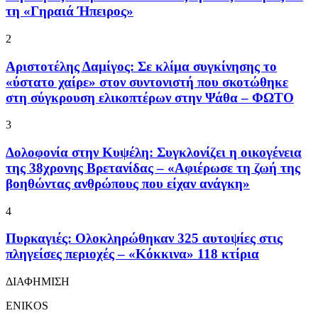
τη «Γηραιά Ήπειρος»
2
Αριστοτέλης Δαμίγος: Σε κλίμα συγκίνησης το
«ύστατο χαίρε» στον συντονιστή που σκοτώθηκε
στη σύγκρουση ελικοπτέρων στην Ψάθα – ΦΩΤΟ
3
Δολοφονία στην Κυψέλη: Συγκλονίζει η οικογένεια
της 38χρονης Βρετανίδας – «Αφιέρωσε τη ζωή της
βοηθώντας ανθρώπους που είχαν ανάγκη»
4
Πυρκαγιές: Ολοκληρώθηκαν 325 αυτοψίες στις
πληγείσες περιοχές – «Κόκκινα» 118 κτίρια
ΔΙΑΦΗΜΙΣΗ
ENIKOS