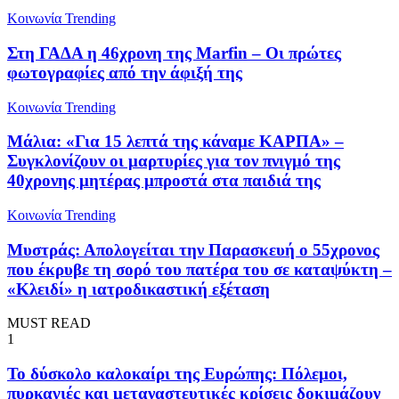
Κοινωνία
Trending
Στη ΓΑΔΑ η 46χρονη της Marfin – Οι πρώτες
φωτογραφίες από την άφιξή της
Κοινωνία
Trending
Μάλια: «Για 15 λεπτά της κάναμε ΚΑΡΠΑ» –
Συγκλονίζουν οι μαρτυρίες για τον πνιγμό της
40χρονης μητέρας μπροστά στα παιδιά της
Κοινωνία
Trending
Μυστράς: Απολογείται την Παρασκευή ο 55χρονος
που έκρυβε τη σορό του πατέρα του σε καταψύκτη –
«Κλειδί» η ιατροδικαστική εξέταση
MUST READ
1
To δύσκολο καλοκαίρι της Ευρώπης: Πόλεμοι,
πυρκαγιές και μεταναστευτικές κρίσεις δοκιμάζουν