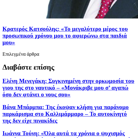
Κρατερός Κατσούλης: «Το μεγαλύτερο μέρος του
προσωπικού χρόνου μου το αφιερώνω στα παιδιά
μου»
Επιλεγμένα άρθρα
Διαβάστε επίσης
Ελένη Μενεγάκη: Συγκινημένη στην ορκωμοσία του
γιου της στο ναυτικό – «Μονάκριβε μου σ’ αγαπώ
όσο δεν φτάνει ο νους σου»
Βάνα Μπάρμπα: Της έκοψαν κλήση για παράνομο
παρκάρισμα στο Καλλιμάρμαρο – Το αυτοκίνητό
της δεν είχε πινακίδες
Ιωάννα Τούνη: «Όλα αυτά τα χρόνια ο ψυχισμός