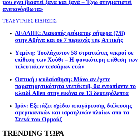
μου έχει βιαστεί ξανά και ξανά – Έχω στιγματιστεί
ανεπανόρθωτα»
ΤΕΛΕΥΤΑΙΕΣ ΕΙΔΗΣΕΙΣ
ΔΕΔΔΗΕ: Διακοπές ρεύματος σήμερα (7/8)
στην Αθήνα και σε 7 περιοχές της Αττικής
Υεμένη: Τουλάχιστον 58 στρατιώτες νεκροί σε
επίθεση των Χούθι – Η φονικότερη επίθεση των
τελευταίων τεσσάρων ετών
Οπτική ψευδαίσθηση: Μόνο αν έχετε
παρατηρητικότητα ντετέκτιβ, θα εντοπίσετε το
κλειδί Allen στην εικόνα σε 13 δευτερόλεπτα
Ιράν: Εξετάζει σχέδιο απαγόρευσης διέλευσης
αμερικανικών και ισραηλινών πλοίων από τα
Στενά του Ορμούζ
TRENDING ΤΩΡΑ