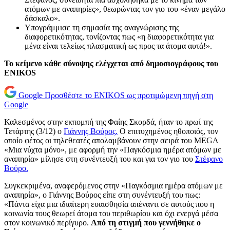
ατόμων με αναπηρίες», θεωρώντας τον γιο του «έναν μεγάλο
δάσκαλο».
Υπογράμμισε τη σημασία της αναγνώρισης της
διαφορετικότητας, τονίζοντας πως «η διαφορετικότητα για
μένα είναι τελείως πλασματική ως προς τα άτομα αυτά!».
Το κείμενο κάθε σύνοψης ελέγχεται από δημοσιογράφους του
ENIKOS
Google
Προσθέστε το ENIKOS ως προτιμώμενη πηγή στη
Google
Καλεσμένος στην εκπομπή της Φαίης Σκορδά, ήταν το πρωί της
Τετάρτης (3/12) ο
Γιάννης Βούρος.
Ο επιτυχημένος ηθοποιός, τον
οποίο φέτος οι τηλεθεατές απολαμβάνουν στην σειρά του MEGA
«Μια νύχτα μόνο», με αφορμή την «Παγκόσμια ημέρα ατόμων με
αναπηρία» μίλησε στη συνέντευξή του και για τον γιο του
Στέφανο
Βούρο.
Συγκεκριμένα, αναφερόμενος στην «Παγκόσμια ημέρα ατόμων με
αναπηρία», ο Γιάννης Βούρος είπε στη συνέντευξή του πως:
«Πάντα είχα μια ιδιαίτερη ευαισθησία απέναντι σε αυτούς που η
κοινωνία τους θεωρεί άτομα του περιθωρίου και όχι ενεργά μέσα
στον κοινωνικό περίγυρο.
Από τη στιγμή που γεννήθηκε ο