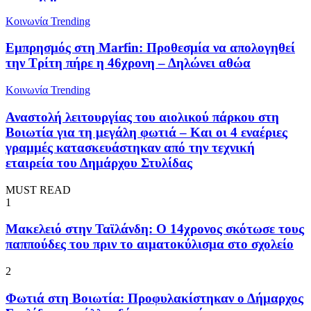
Κοινωνία
Trending
Εμπρησμός στη Marfin: Προθεσμία να απολογηθεί
την Τρίτη πήρε η 46χρονη – Δηλώνει αθώα
Κοινωνία
Trending
Αναστολή λειτουργίας του αιολικού πάρκου στη
Βοιωτία για τη μεγάλη φωτιά – Και οι 4 εναέριες
γραμμές κατασκευάστηκαν από την τεχνική
εταιρεία του Δημάρχου Στυλίδας
MUST READ
1
Μακελειό στην Ταϊλάνδη: Ο 14χρονος σκότωσε τους
παππούδες του πριν το αιματοκύλισμα στο σχολείο
2
Φωτιά στη Βοιωτία: Προφυλακίστηκαν ο Δήμαρχος