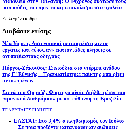
Μακελειό στην Ταϊλάνδη: Ο 14χρονος σκότωσε τους
παππούδες του πριν το αιματοκύλισμα στο σχολείο
Επιλεγμένα άρθρα
Διαβάστε επίσης
Νέα Υόρκη: Αστυνομικοί μεταμφιέστηκαν σε
εργάτες και «έκοψαν» εκατοντάδες κλήσεις σε
ανυποψίαστους οδηγούς
Πύργος-Ζάκυνθος: Επεισόδια στο ντέρμπι ανόδου
της Γ’ Εθνικής – Τραυματίστηκε παίκτης από ρίψη
αντικειμένων
Στενά του Ορμούζ: Φορτηγό πλοίο διήλθε μέσω του
«ιρανικού διαδρόμου» με κατεύθυνση τη Βραζιλία
ΤΕΛΕΥΤΑΙΕΣ ΕΙΔΗΣΕΙΣ
ΕΛΣΤΑΤ: Στο 3,4% ο πληθωρισμός τον Ιούλιο
– Σε ποια προϊόντα καταγράφηκαν αυξήσεις