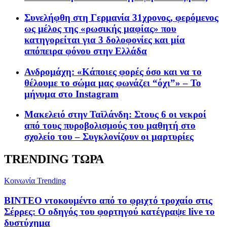
Συνελήφθη στη Γερμανία 31χρονος, φερόμενος
ως μέλος της «ρωσικής μαφίας» που
κατηγορείται για 3 δολοφονίες και μία
απόπειρα φόνου στην Ελλάδα
Ανδρομάχη: «Κάποιες φορές όσο και να το
θέλουμε το σώμα μας φωνάζει “όχι”» – Το
μήνυμα στο Instagram
Μακελειό στην Ταϊλάνδη: Στους 6 οι νεκροί
από τους πυροβολισμούς του μαθητή στο
σχολείο του – Συγκλονίζουν οι μαρτυρίες
TRENDING ΤΩΡΑ
Κοινωνία
Trending
ΒΙΝΤΕΟ ντοκουμέντο από το φριχτό τροχαίο στις
Σέρρες: Ο οδηγός του φορτηγού κατέγραψε live το
δυστύχημα