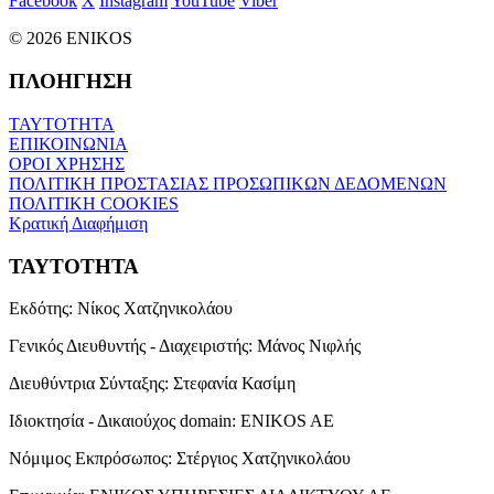
Facebook
X
Instagram
YouTube
Viber
© 2026 ENIKOS
ΠΛΟΗΓΗΣΗ
ΤΑΥΤΟΤΗΤΑ
ΕΠΙΚΟΙΝΩΝΙΑ
ΟΡΟΙ ΧΡΗΣΗΣ
ΠΟΛΙΤΙΚΗ ΠΡΟΣΤΑΣΙΑΣ ΠΡΟΣΩΠΙΚΩΝ ΔΕΔΟΜΕΝΩΝ
ΠΟΛΙΤΙΚΗ COOKIES
Κρατική Διαφήμιση
ΤΑΥΤΟΤΗΤΑ
Εκδότης:
Νίκος Χατζηνικολάου
Γενικός Διευθυντής - Διαχειριστής:
Μάνος Νιφλής
Διευθύντρια Σύνταξης:
Στεφανία Κασίμη
Ιδιοκτησία - Δικαιούχος domain:
ENIKOS AE
Νόμιμος Εκπρόσωπος:
Στέργιος Χατζηνικολάου