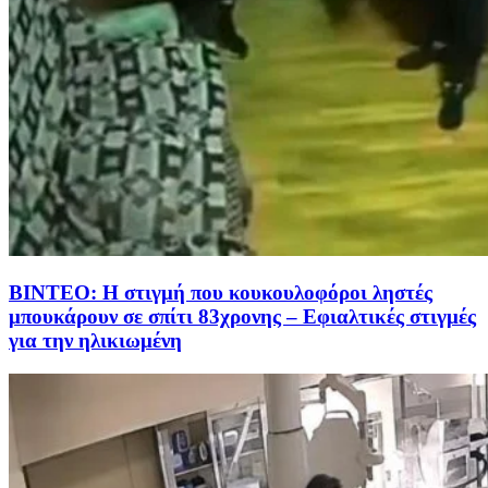
ΒΙΝΤΕΟ: Η στιγμή που κουκουλοφόροι ληστές
μπουκάρουν σε σπίτι 83χρονης – Εφιαλτικές στιγμές
για την ηλικιωμένη