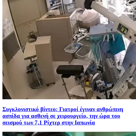
Συγκλονιστικό βίντεο: Γιατροί έγιναν ανθρώπινη
ασπίδα για ασθενή σε χειρουργείο, την ώρα του
σεισμού των 7,1 Ρίχτερ στην Ιαπωνία