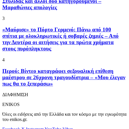
Στυλίδας και άλλοι δύο κατηγορούμενοι –
Μαραθώνιες απολογίες
3
«Μαύρισε» το Πόρτο Γερμενό: Πάνω από 100
σπίτια με ολοκληρωτικές ή σοβαρές ζημιές – Από
την Δευτέρα οι αιτήσεις για τα πρώτα χρήματα
στους πυρόπληκτους
4
Περού: Βίντεο καταγράφει σεξουαλική επίθεση
μαέστρου σε 26χρονη τραγουδίστρια – «Μου έλεγαν
πως θα το ξεπεράσω»
ΔΙΑΦΗΜΙΣΗ
ENIKOS
Όλες οι ειδήσεις από την Ελλάδα και τον κόσμο με την εγκυρότητα
του enikos.gr.