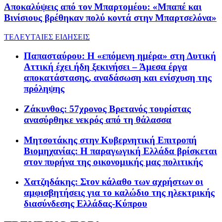
Αποκαλύψεις από τον Μπαρτομέου: «Μπαπέ και
Βινίσιους βρέθηκαν πολύ κοντά στην Μπαρτσελόνα»
ΤΕΛΕΥΤΑΙΕΣ ΕΙΔΗΣΕΙΣ
Παπασταύρου: Η «επόμενη ημέρα» στη Δυτική
Αττική έχει ήδη ξεκινήσει – Άμεσα έργα
αποκατάστασης, αναδάσωση και ενίσχυση της
πρόληψης
Ζάκυνθος: 57χρονος Βρετανός τουρίστας
ανασύρθηκε νεκρός από τη θάλασσα
Μητσοτάκης στην Κυβερνητική Επιτροπή
Βιομηχανίας: Η παραγωγική Ελλάδα βρίσκεται
στον πυρήνα της οικονομικής μας πολιτικής
Χατζηδάκης: Στον κάλαθο των αχρήστων οι
αμφισβητήσεις για το καλώδιο της ηλεκτρικής
διασύνδεσης Ελλάδας-Κύπρου