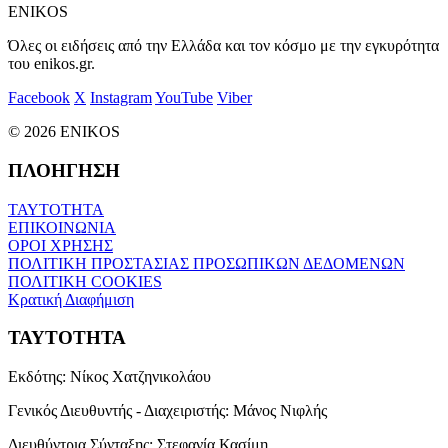
ENIKOS
Όλες οι ειδήσεις από την Ελλάδα και τον κόσμο με την εγκυρότητα
του enikos.gr.
Facebook
X
Instagram
YouTube
Viber
© 2026 ENIKOS
ΠΛΟΗΓΗΣΗ
ΤΑΥΤΟΤΗΤΑ
ΕΠΙΚΟΙΝΩΝΙΑ
ΟΡΟΙ ΧΡΗΣΗΣ
ΠΟΛΙΤΙΚΗ ΠΡΟΣΤΑΣΙΑΣ ΠΡΟΣΩΠΙΚΩΝ ΔΕΔΟΜΕΝΩΝ
ΠΟΛΙΤΙΚΗ COOKIES
Κρατική Διαφήμιση
ΤΑΥΤΟΤΗΤΑ
Εκδότης:
Νίκος Χατζηνικολάου
Γενικός Διευθυντής - Διαχειριστής:
Μάνος Νιφλής
Διευθύντρια Σύνταξης:
Στεφανία Κασίμη