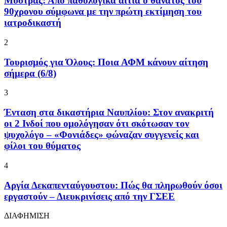
Μυστράς: Από παθολογικά αίτια ο θάνατος του
90χρονου σύμφωνα με την πρώτη εκτίμηση του
ιατροδικαστή
2
Τουρισμός για Όλους: Ποια ΑΦΜ κάνουν αίτηση
σήμερα (6/8)
3
Ένταση στα δικαστήρια Ναυπλίου: Στον ανακριτή
οι 2 Ινδοί που ομολόγησαν ότι σκότωσαν τον
ψυχολόγο – «Φονιάδες» φώναζαν συγγενείς και
φίλοι του θύματος
4
Αργία Δεκαπενταύγουστου: Πώς θα πληρωθούν όσοι
εργαστούν – Διευκρινίσεις από την ΓΣΕΕ
ΔΙΑΦΗΜΙΣΗ