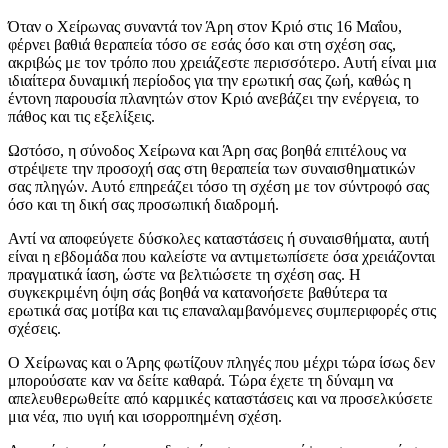
Όταν ο Χείρωνας συναντά τον Άρη στον Κριό στις 16 Μαΐου,
φέρνει βαθιά θεραπεία τόσο σε εσάς όσο και στη σχέση σας,
ακριβώς με τον τρόπο που χρειάζεστε περισσότερο. Αυτή είναι μια
ιδιαίτερα δυναμική περίοδος για την ερωτική σας ζωή, καθώς η
έντονη παρουσία πλανητών στον Κριό ανεβάζει την ενέργεια, το
πάθος και τις εξελίξεις.
Ωστόσο, η σύνοδος Χείρωνα και Άρη σας βοηθά επιτέλους να
στρέψετε την προσοχή σας στη θεραπεία των συναισθηματικών
σας πληγών. Αυτό επηρεάζει τόσο τη σχέση με τον σύντροφό σας
όσο και τη δική σας προσωπική διαδρομή.
Αντί να αποφεύγετε δύσκολες καταστάσεις ή συναισθήματα, αυτή
είναι η εβδομάδα που καλείστε να αντιμετωπίσετε όσα χρειάζονται
πραγματικά ίαση, ώστε να βελτιώσετε τη σχέση σας. Η
συγκεκριμένη όψη σάς βοηθά να κατανοήσετε βαθύτερα τα
ερωτικά σας μοτίβα και τις επαναλαμβανόμενες συμπεριφορές στις
σχέσεις.
Ο Χείρωνας και ο Άρης φωτίζουν πληγές που μέχρι τώρα ίσως δεν
μπορούσατε καν να δείτε καθαρά. Τώρα έχετε τη δύναμη να
απελευθερωθείτε από καρμικές καταστάσεις και να προσελκύσετε
μια νέα, πιο υγιή και ισορροπημένη σχέση.