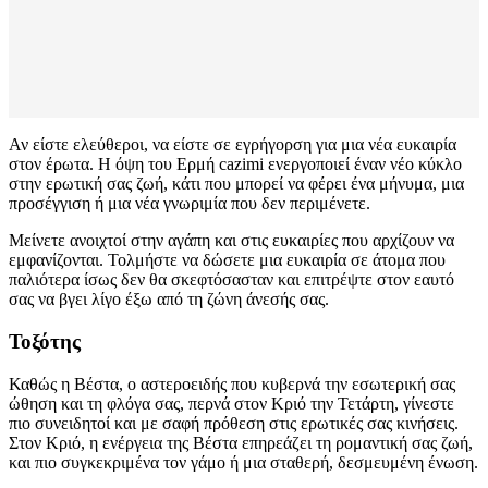
Αν είστε ελεύθεροι, να είστε σε εγρήγορση για μια νέα ευκαιρία
στον έρωτα. Η όψη του Ερμή cazimi ενεργοποιεί έναν νέο κύκλο
στην ερωτική σας ζωή, κάτι που μπορεί να φέρει ένα μήνυμα, μια
προσέγγιση ή μια νέα γνωριμία που δεν περιμένετε.
Μείνετε ανοιχτοί στην αγάπη και στις ευκαιρίες που αρχίζουν να
εμφανίζονται. Τολμήστε να δώσετε μια ευκαιρία σε άτομα που
παλιότερα ίσως δεν θα σκεφτόσασταν και επιτρέψτε στον εαυτό
σας να βγει λίγο έξω από τη ζώνη άνεσής σας.
Τοξότης
Καθώς η Βέστα, ο αστεροειδής που κυβερνά την εσωτερική σας
ώθηση και τη φλόγα σας, περνά στον Κριό την Τετάρτη, γίνεστε
πιο συνειδητοί και με σαφή πρόθεση στις ερωτικές σας κινήσεις.
Στον Κριό, η ενέργεια της Βέστα επηρεάζει τη ρομαντική σας ζωή,
και πιο συγκεκριμένα τον γάμο ή μια σταθερή, δεσμευμένη ένωση.