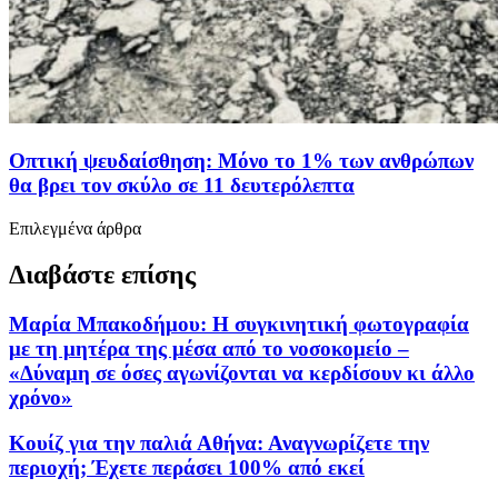
Οπτική ψευδαίσθηση: Μόνο το 1% των ανθρώπων
θα βρει τον σκύλο σε 11 δευτερόλεπτα
Επιλεγμένα άρθρα
Διαβάστε επίσης
Μαρία Μπακοδήμου: H συγκινητική φωτογραφία
με τη μητέρα της μέσα από το νοσοκομείο –
«Δύναμη σε όσες αγωνίζονται να κερδίσουν κι άλλο
χρόνο»
Κουίζ για την παλιά Αθήνα: Αναγνωρίζετε την
περιοχή; Έχετε περάσει 100% από εκεί