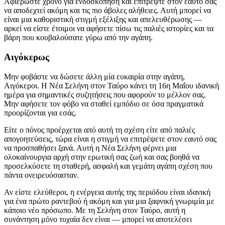
Αφιερώστε χρόνο για ενδοσκόπηση και επιτρέψτε στον εαυτό σας
να αποδεχτεί ακόμη και τις πιο άβολες αλήθειες. Αυτή μπορεί να
είναι μια καθοριστική στιγμή εξέλιξης και απελευθέρωσης —
αρκεί να είστε έτοιμοι να αφήσετε πίσω τις παλιές ιστορίες και τα
βάρη που κουβαλούσατε γύρω από την αγάπη.
Αιγόκερως
Μην φοβάστε να δώσετε άλλη μία ευκαιρία στην αγάπη,
Αιγόκεροι. Η Νέα Σελήνη στον Ταύρο κάνει τη 16η Μαΐου ιδανική
ημέρα για σημαντικές συζητήσεις που αφορούν το μέλλον σας.
Μην αφήσετε τον φόβο να σταθεί εμπόδιο σε όσα πραγματικά
προορίζονται για εσάς.
Είτε ο πόνος προέρχεται από αυτή τη σχέση είτε από παλιές
απογοητεύσεις, τώρα είναι η στιγμή να επιτρέψετε στον εαυτό σας
να προσπαθήσει ξανά. Αυτή η Νέα Σελήνη φέρνει μια
ολοκαίνουργια αρχή στην ερωτική σας ζωή και σας βοηθά να
προσελκύσετε τη σταθερή, ασφαλή και γεμάτη αγάπη σχέση που
πάντα ονειρευόσασταν.
Αν είστε ελεύθεροι, η ενέργεια αυτής της περιόδου είναι ιδανική
για ένα πρώτο ραντεβού ή ακόμη και για μια ξαφνική γνωριμία με
κάποιο νέο πρόσωπο. Με τη Σελήνη στον Ταύρο, αυτή η
συνάντηση μόνο τυχαία δεν είναι — μπορεί να αποτελέσει