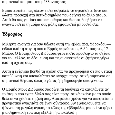
σημαντικό κομμάτι του μέλλοντός σας.
Εμπιστευτείτε πως πλέον είστε ασφαλείς να αγαπήσετε ξανά και
δώστε προσοχή στα θετικά σημάδια που δείχνει το άλλο άτομο.
Αυτό θα σας γεμίσει αυτοπεποίθηση και θα σας βοηθήσει να
αναγνωρίσετε τη μοίρα σας μόλις εμφανιστεί μπροστά σας.
Υδροχόος
Μιλήστε ανοιχτά για όσα θέλετε αυτή την εβδομάδα, Υδροχόοι —
ειδικά από τη στιγμή που ο Ερμής περνά στους Διδύμους στις 17
Μαΐου. Ο Ερμής στους Διδύμους φέρνει στο προσκήνιο τα σχέδια
για το μέλλον, τη δέσμευση και τις ουσιαστικές συζητήσεις γύρω
από τη σχέση σας.
Αυτή η ενέργεια βοηθά τη σχέση σας να προχωρήσει σε πιο θετική
κατεύθυνση και αποκαλύπτει αν υπάρχει πραγματική σύμπνοια σε
σημαντικά θέματα, όπως ο γάμος ή η δημιουργία οικογένειας.
Ο Ερμής στους Διδύμους σας δίνει τη διαύγεια να καταλάβετε αν
το άτομο που έχετε δίπλα σας είναι πραγματικά εκείνο με το οποίο
θέλετε να χτίσετε τη ζωή σας. Αφιερώστε χρόνο για να σκεφτείτε τι
πραγματικά αναζητάτε σε έναν σύντροφο. Αν εξακολουθείτε να
ψάχνετε τη μεγάλη αγάπη, το τέλος της εβδομάδας μπορεί να φέρει
μια σημαντική ερωτική εξέλιξη ή αποκάλυψη.