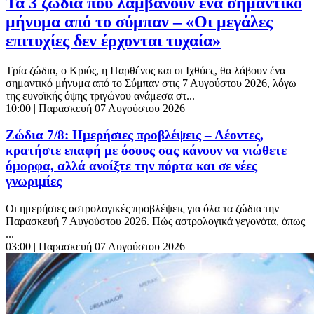
Τα 3 ζώδια που λαμβάνουν ένα σημαντικό
μήνυμα από το σύμπαν – «Οι μεγάλες
επιτυχίες δεν έρχονται τυχαία»
Τρία ζώδια, ο Κριός, η Παρθένος και οι Ιχθύες, θα λάβουν ένα
σημαντικό μήνυμα από το Σύμπαν στις 7 Αυγούστου 2026, λόγω
της ευνοϊκής όψης τριγώνου ανάμεσα στ...
10:00
| Παρασκευή 07 Αυγούστου 2026
Ζώδια 7/8: Ημερήσιες προβλέψεις – Λέοντες,
κρατήστε επαφή με όσους σας κάνουν να νιώθετε
όμορφα, αλλά ανοίξτε την πόρτα και σε νέες
γνωριμίες
Οι ημερήσιες αστρολογικές προβλέψεις για όλα τα ζώδια την
Παρασκευή 7 Αυγούστου 2026. Πώς αστρολογικά γεγονότα, όπως
...
03:00
| Παρασκευή 07 Αυγούστου 2026