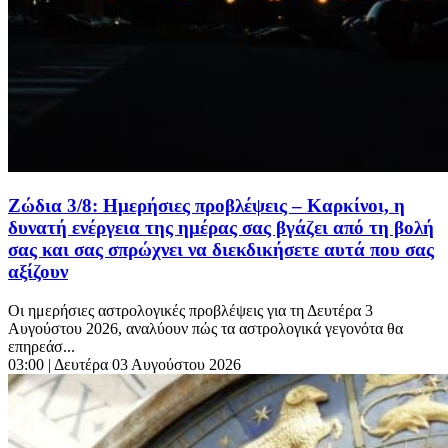
Ζώδια 3/8: Ημερήσιες προβλέψεις – Καρκίνοι, η
δυνατή ενέργεια της ημέρας σας βγάζει από τη βολή
σας και σας σπρώχνει να διεκδικήσετε αυτά που σας
αξίζουν
Οι ημερήσιες αστρολογικές προβλέψεις για τη Δευτέρα 3
Αυγούστου 2026, αναλύουν πώς τα αστρολογικά γεγονότα θα
επηρεάσ...
03:00
| Δευτέρα 03 Αυγούστου 2026