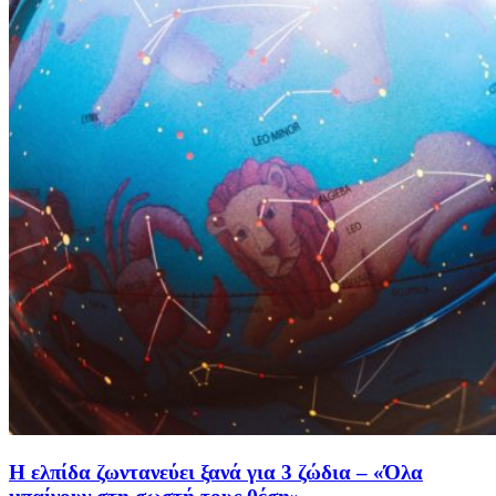
Η ελπίδα ζωντανεύει ξανά για 3 ζώδια – «Όλα