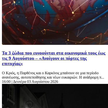
Τα 3 ζώδια που ευνοούνται στα οικονομικά τους έως
τις 9 Αυγούστου – «Ανοίγουν οι πόρτες της
επιτυχίας»
Ο Κριός, η Παρθένος και ο Καρκίνος μπαίνουν σε μια περίοδο
ανανέωσης, αυτοπεποίθησης και νέων ευκαιριών. Η ανάδρομη π...
16:00
| Δευτέρα 03 Αυγούστου 2026