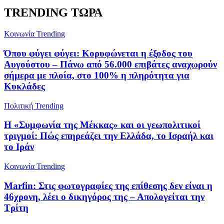
TRENDING ΤΩΡΑ
Κοινωνία
Trending
Όπου φύγει φύγει: Κορυφώνεται η έξοδος του
Αυγούστου – Πάνω από 56.000 επιβάτες αναχωρούν
σήμερα με πλοία, στο 100% η πληρότητα για
Κυκλάδες
Πολιτική
Trending
Η «Συμφωνία της Μέκκας» και οι γεωπολιτικοί
τριγμοί: Πώς επηρεάζει την Ελλάδα, το Ισραήλ και
το Ιράν
Κοινωνία
Trending
Marfin: Στις φωτογραφίες της επίθεσης δεν είναι η
46χρονη, λέει ο δικηγόρος της – Απολογείται την
Τρίτη