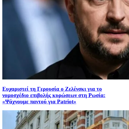
Ευχαριστεί τη Γερουσία ο Ζελένσκι για το
νομοσχέδιο επιβολής κυρώσεων στη Ρωσία:
«Ψάχνουμε παντού για Patriot»