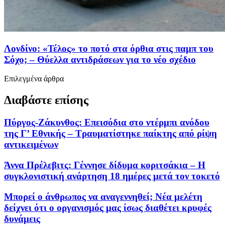
Λονδίνο: «Τέλος» το ποτό στα όρθια στις παμπ του
Σόχο; – Θύελλα αντιδράσεων για το νέο σχέδιο
Επιλεγμένα άρθρα
Διαβάστε επίσης
Πύργος-Ζάκυνθος: Επεισόδια στο ντέρμπι ανόδου
της Γ’ Εθνικής – Τραυματίστηκε παίκτης από ρίψη
αντικειμένων
Άννα Πρέλεβιτς: Γέννησε δίδυμα κοριτσάκια – Η
συγκλονιστική ανάρτηση 18 ημέρες μετά τον τοκετό
Μπορεί ο άνθρωπος να αναγεννηθεί; Νέα μελέτη
δείχνει ότι ο οργανισμός μας ίσως διαθέτει κρυφές
δυνάμεις