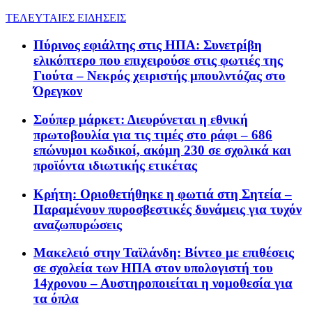
ΤΕΛΕΥΤΑΙΕΣ ΕΙΔΗΣΕΙΣ
Πύρινος εφιάλτης στις ΗΠΑ: Συνετρίβη
ελικόπτερο που επιχειρούσε στις φωτιές της
Γιούτα – Νεκρός χειριστής μπουλντόζας στο
Όρεγκον
Σούπερ μάρκετ: Διευρύνεται η εθνική
πρωτοβουλία για τις τιμές στο ράφι – 686
επώνυμοι κωδικοί, ακόμη 230 σε σχολικά και
προϊόντα ιδιωτικής ετικέτας
Κρήτη: Οριοθετήθηκε η φωτιά στη Σητεία –
Παραμένουν πυροσβεστικές δυνάμεις για τυχόν
αναζωπυρώσεις
Μακελειό στην Ταϊλάνδη: Βίντεο με επιθέσεις
σε σχολεία των ΗΠΑ στον υπολογιστή του
14χρονου – Αυστηροποιείται η νομοθεσία για
τα όπλα