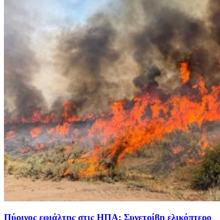
Πύρινος εφιάλτης στις ΗΠΑ: Συνετρίβη ελικόπτερο