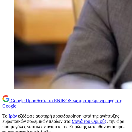
Google
Προσθέστε το ENIKOS ως προτιμώμενη πηγή στη
Google
Το
Ιράν
εξέδωσε αυστηρή προειδοποίηση κατά της ανάπτυξης
ευρωπαϊκών πολεμικών πλοίων στα
Στενά του Ορμούζ
, την ώρα
που μεγάλες ναυτικές δυνάμεις της Ευρώπης κατευθύνονται προς
τη στρατηγική αυτή δίοδο.