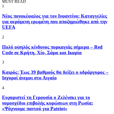
MUST READ
1
Νέος πονοκέφαλος για τον Ινφαντίνο: Καταγγελίες
για φερόμενη ερωμένη που αποζημιώθηκε από την
UEFA
2
Πολύ υψηλός κίνδυνος πυρκαγιάς σήμερα – Red
Code σε Κρήτη, Χίο, Σάμο και Ικαρία
3
Καιρός: Έως 39 βαθμούς θα δείξει ο υδράργυρος –
Ισχυροί άνεμοι στο Αιγαίο
4
Ευχαριστεί τη Γερουσία ο Ζελένσκι για το
νομοσχέδιο επιβολής κυρώσεων στη Ρωσία:
«Ψάχνουμε παντού για Patriot»