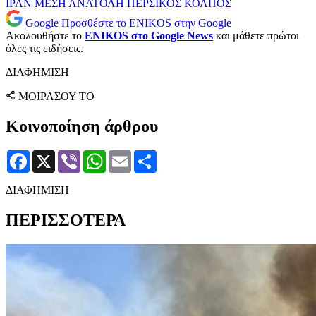
ΙΡΑΝ
ΜΕΣΗ ΑΝΑΤΟΛΗ
ΠΕΡΣΙΚΟΣ ΚΟΛΠΟΣ
Google
Προσθέστε το ENIKOS στην Google
Ακολουθήστε το
ENIKOS στο Google News
και μάθετε πρώτοι
όλες τις ειδήσεις.
ΔΙΑΦΗΜΙΣΗ
ΜΟΙΡΑΣΟΥ ΤΟ
Κοινοποίηση άρθρου
Facebook
X
Viber
WhatsApp
Email
Μοιραστείτε
ΔΙΑΦΗΜΙΣΗ
ΠΕΡΙΣΣΟΤΕΡΑ