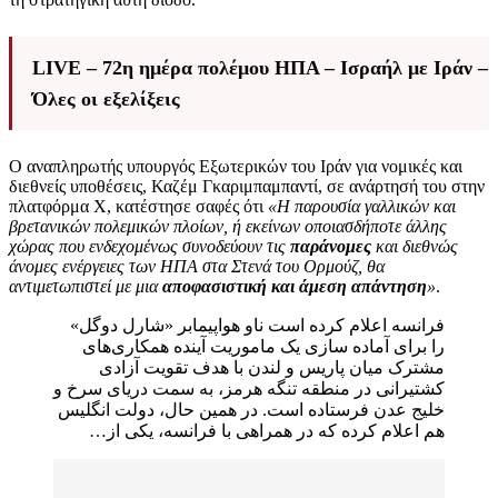
LIVE – 72η ημέρα πολέμου ΗΠΑ – Ισραήλ με Ιράν –
Όλες οι εξελίξεις
Ο αναπληρωτής υπουργός Εξωτερικών του Ιράν για νομικές και
διεθνείς υποθέσεις, Καζέμ Γκαριμπαμπαντί, σε ανάρτησή του στην
πλατφόρμα X, κατέστησε σαφές ότι
«Η παρουσία γαλλικών και
βρετανικών πολεμικών πλοίων, ή εκείνων οποιασδήποτε άλλης
χώρας που ενδεχομένως συνοδεύουν τις
παράνομες
και διεθνώς
άνομες ενέργειες των ΗΠΑ στα Στενά του Ορμούζ, θα
αντιμετωπιστεί με μια
αποφασιστική και άμεση απάντηση
»
.
فرانسه اعلام کرده است ناو هواپیمابر «شارل دوگل»
را برای آماده سازی یک ماموریت آینده همکاری‌های
مشترک میان پاریس و لندن با هدف تقویت آزادی
کشتیرانی در منطقه تنگه هرمز، به سمت دریای سرخ و
خلیج عدن فرستاده است. در همین حال، دولت انگلیس
هم اعلام کرده که در همراهی با فرانسه، یکی از…