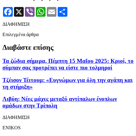
Facebook
X
Viber
WhatsApp
Email
Μοιραστείτε
ΔΙΑΦΗΜΙΣΗ
Επιλεγμένα άρθρα
Διαβάστε επίσης
Τα ζώδια σήμερα, Πέμπτη 15 Μαΐου 2025: Κριοί, το
σύμπαν σας προτρέπει να είστε πιο τολμηροί
Τζέισον Τέιτουμ: «Ευγνώμων για όλη την αγάπη και
τη στήριξη»
Λιβύη: Νέες μάχες μεταξύ αντίπαλων ένοπλων
ομάδων στην Τρίπολη
ΔΙΑΦΗΜΙΣΗ
ENIKOS