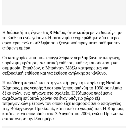
Η διάσωσή της έγινε στις 8 Μαΐου, όταν κατάφερε να διαφύγει με
τη βοήθεια ενός γείτονα. Η αστυνομία ενημερώθηκε δύο ημέρες
αργότερα, ενώ η σύλληψη του ζευγαριού πραγματοποιήθηκε την
επόμενη ημέρα.
Οι κατηγορίες που τους απαγγέλθηκαν περιλαμβάνουν απαγωγή,
παράνομη κράτηση, σωματική επίθεση, καθώς και σύσταση και
συμμορία. Επιπλέον, ο Μπράντον Μόζλι κατηγορείται για
σεξουαλική επίθεση και για έκθεση ανήλικης σε κίνδυνο.
Η υπόθεση παραπέμπει στη γνωστή τραγική ιστορία της Νατάσα
Κάμπους, μιας νεαρής Αυστριακής που απήχθη το 1998 σε ηλικία
δέκα ετών, ενώ πήγαινε στο σχολείο. Η Κάμπους παρέμεινε
αιχμάλωτη επί οκτώ χρόνια σε έναν υπόγειο χώρο έξι
τετραγωνικών μέτρων, τον οποίο είχε διαμορφώσει ο απαγωγέας
της, Βόλφγκανγκ Πρίκλοπιλ, κάτω από το γκαράζ του. Η Κάμπους
κατάφερε να αποδράσει στις 3 Αυγούστου 2006, ενώ ο Πρίκλοπιλ
αυτοκτόνησε την ίδια ημέρα.