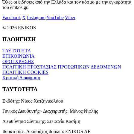
Όλες οι ειδήσεις από την Ελλάδα και τον κόσμο με την εγκυρότητα
του enikos.gr.
Facebook
X
Instagram
YouTube
Viber
© 2026 ENIKOS
ΠΛΟΗΓΗΣΗ
ΤΑΥΤΟΤΗΤΑ
ΕΠΙΚΟΙΝΩΝΙΑ
ΟΡΟΙ ΧΡΗΣΗΣ
ΠΟΛΙΤΙΚΗ ΠΡΟΣΤΑΣΙΑΣ ΠΡΟΣΩΠΙΚΩΝ ΔΕΔΟΜΕΝΩΝ
ΠΟΛΙΤΙΚΗ COOKIES
Κρατική Διαφήμιση
ΤΑΥΤΟΤΗΤΑ
Εκδότης:
Νίκος Χατζηνικολάου
Γενικός Διευθυντής - Διαχειριστής:
Μάνος Νιφλής
Διευθύντρια Σύνταξης:
Στεφανία Κασίμη
Ιδιοκτησία - Δικαιούχος domain:
ENIKOS AE