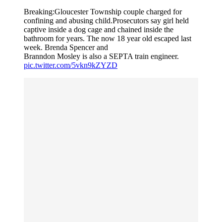
Breaking:Gloucester Township couple charged for
confining and abusing child.Prosecutors say girl held
captive inside a dog cage and chained inside the
bathroom for years. The now 18 year old escaped last
week. Brenda Spencer and
Branndon Mosley is also a SEPTA train engineer.
pic.twitter.com/5vkn9kZYZD