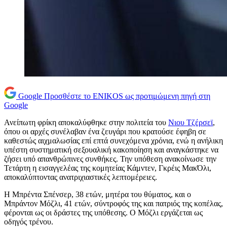
Google
Προσθέστε το ENIKOS ως προτιμώμενη πηγή στη
Google
Ανείπωτη φρίκη αποκαλύφθηκε στην πολιτεία του
Νιου Τζέρσεϊ
,
όπου οι αρχές συνέλαβαν ένα ζευγάρι που κρατούσε έφηβη σε
καθεστώς αιχμαλωσίας επί επτά συνεχόμενα χρόνια, ενώ η ανήλικη
υπέστη συστηματική σεξουαλική κακοποίηση και αναγκάστηκε να
ζήσει υπό απανθρώπινες συνθήκες. Την υπόθεση ανακοίνωσε την
Τετάρτη η εισαγγελέας της κομητείας Κάμντεν, Γκρέις ΜακΌλι,
αποκαλύπτοντας ανατριχιαστικές λεπτομέρειες.
Η Μπρέντα Σπένσερ, 38 ετών, μητέρα του θύματος, και ο
Μπράντον Μόζλι, 41 ετών, σύντροφός της και πατριός της κοπέλας,
φέρονται ως οι δράστες της υπόθεσης. Ο Μόζλι εργάζεται ως
οδηγός τρένου.