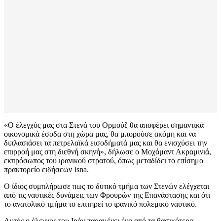
«Ο έλεγχός μας στα Στενά του Ορμούζ θα αποφέρει σημαντικά
οικονομικά έσοδα στη χώρα μας, θα μπορούσε ακόμη και να
διπλασιάσει τα πετρελαϊκά εισοδήματά μας και θα ενισχύσει την
επιρροή μας στη διεθνή σκηνή», δήλωσε ο Μοχάμαντ Ακραμινιά,
εκπρόσωπος του ιρανικού στρατού, όπως μεταδίδει το επίσημο
πρακτορείο ειδήσεων Isna.
Ο ίδιος συμπλήρωσε πως το δυτικό τμήμα των Στενών ελέγχεται
από τις ναυτικές δυνάμεις των Φρουρών της Επανάστασης και ότι
το ανατολικό τμήμα το επιτηρεί το ιρανικό πολεμικό ναυτικό.
Αυτός ο έλεγχος του Ιράν παραμένει ένα από τα βασικότερα