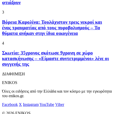
φτιάξουν
3
Βόρεια Καρολίνα: Τουλάχιστον τρεις νεκροί και
ένας τραυματίας από τους πυροβολισμούς – Τα
θύματα ανήκαν στην ίδια οικογένεια
4
Σκωτία: 35χρονος σκότωσε 9χρονη σε χώρο
κατασκήνωσης – «Είμαστε συντετριμμένοι» λένε οι
συγγενής της
ΔΙΑΦΗΜΙΣΗ
ENIKOS
Όλες οι ειδήσεις από την Ελλάδα και τον κόσμο με την εγκυρότητα
του enikos.gr.
Facebook
X
Instagram
YouTube
Viber
© 2026 ENIKOS