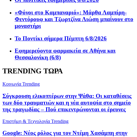
«Φόνοι στο Καμπαναριό»: Μάρθα Λαμπίρη-
Φεντόρουφ και Τζωρτζίνα Λιώση μπαίνουν στο
μοναστήρι
Το Ποντίκι σήμερα Πέμπτη 6/8/2026
Εφημερεύοντα φαρμακεία σε Αθήνα και
Θεσσαλονίκη (6/8)
TRENDING ΤΩΡΑ
Κοινωνία
Trending
Σύγκρουση ελικοπτέρων στην Ψάθα: Οι καταθέσεις
των δύο τραυματιών και η νέα αυτοψία στο σημείο
της τραγωδίας – Πού επικεντρώνονται οι έρευνες
Επιστήμη & Τεχνολογία
Trending
Google: Νέος ρόλος για τον Ντέμη Χασάμπη στην