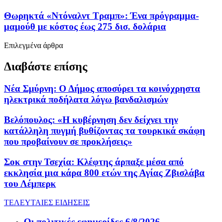
Θωρηκτά «Ντόναλντ Τραμπ»: Ένα πρόγραμμα-
μαμούθ με κόστος έως 275 δισ. δολάρια
Επιλεγμένα άρθρα
Διαβάστε επίσης
Νέα Σμύρνη: Ο Δήμος αποσύρει τα κοινόχρηστα
ηλεκτρικά ποδήλατα λόγω βανδαλισμών
Βελόπουλος: «Η κυβέρνηση δεν δείχνει την
κατάλληλη πυγμή βυθίζοντας τα τουρκικά σκάφη
που προβαίνουν σε προκλήσεις»
Σοκ στην Τσεχία: Κλέφτης άρπαξε μέσα από
εκκλησία μια κάρα 800 ετών της Αγίας Ζβισλάβα
του Λέμπερκ
ΤΕΛΕΥΤΑΙΕΣ ΕΙΔΗΣΕΙΣ
Οι πολιτικές εφημερίδες 6/8/2026