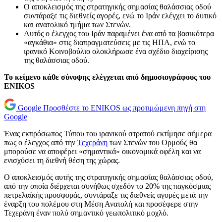
Ο αποκλεισμός της στρατηγικής σημασίας θαλάσσιας οδού
συντάραξε τις διεθνείς αγορές, ενώ το Ιράν ελέγχει το δυτικό
και ανατολικό τμήμα των Στενών.
Αυτός ο έλεγχος του Ιράν παραμένει ένα από τα βασικότερα
«αγκάθια» στις διαπραγματεύσεις με τις ΗΠΑ, ενώ το
ιρανικό Κοινοβούλιο ολοκλήρωσε ένα σχέδιο διαχείρισης
της θαλάσσιας οδού.
Το κείμενο κάθε σύνοψης ελέγχεται από δημοσιογράφους του
ENIKOS
Google
Προσθέστε το ENIKOS ως προτιμώμενη πηγή στη
Google
Ένας εκπρόσωπος Τύπου του ιρανικού στρατού εκτίμησε σήμερα
πως ο έλεγχος από την
Τεχεράνη
των Στενών του Ορμούζ θα
μπορούσε να αποφέρει «σημαντικά» οικονομικά οφέλη και να
ενισχύσει τη διεθνή θέση της χώρας.
Ο αποκλεισμός αυτής της στρατηγικής σημασίας θαλάσσιας οδού,
από την οποία διέρχεται συνήθως σχεδόν το 20% της παγκόσμιας
πετρελαϊκής προσφοράς, συντάραξε τις διεθνείς αγορές μετά την
έναρξη του πολέμου στη Μέση Ανατολή και προσέφερε στην
Τεχεράνη έναν πολύ σημαντικό γεωπολιτικό μοχλό.