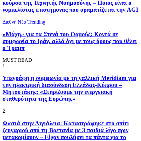
κούρσα της Τεχνητής Νοημοσύνης – Ποιος είναι ο
νομπελίστας επιστήμονας που οραματίζεται την AGI
Διεθνή Νέα
Trending
«Μάχη» για τα Στενά του Ορμούζ: Κοντά σε
συμφωνία το Ιράν, αλλά όχι με τους όρους που θέλει
ο Τραμπ
MUST READ
1
Υπεγράφη η συμφωνία με τη γαλλική Meridiam για
την ηλεκτρική διασύνδεση Ελλάδας-Κύπρου –
Μητσοτάκης: «Στηρίζουμε την ενεργειακή
σταθερότητα της Eυρώπης»
2
Φωτιά στην Αιγιάλεια: Καταστράφηκε στο σπίτι
ζευγαριού από τη Βρετανία με 3 παιδιά λίγο πριν
μετακομίσουν – Είχαν πουλήσει τα πάντα για το